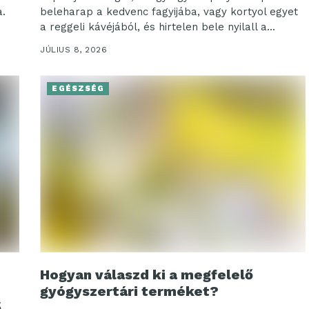
.
beleharap a kedvenc fagyijába, vagy kortyol egyet
a reggeli kávéjából, és hirtelen bele nyilall a...
 új
JÚLIUS 8, 2026
EGÉSZSÉG
Hogyan válaszd ki a megfelelő
gyógyszertári terméket?
ő