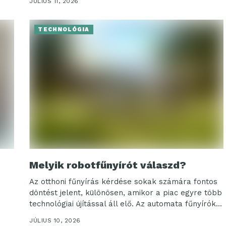
JÚLIUS 11, 2026
TECHNOLÓGIA
Melyik robotfűnyírót válaszd?
Az otthoni fűnyírás kérdése sokak számára fontos
döntést jelent, különösen, amikor a piac egyre több
technológiai újítással áll elő. Az automata fűnyírók
között...
JÚLIUS 10, 2026