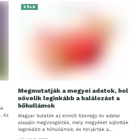
ZÖLD
Megmutatják a megyei adatok, hol
növelik leginkább a halálozást a
hőhullámok
nk
. Az
Magyar kutatók az elmúlt tizenegy év adatai
alapján megvizsgálták, mely megyéket sújtották
leginkább a hőhullámok, és hol jártak a
legnagyobb többlethalálozással. Szabó Péter...