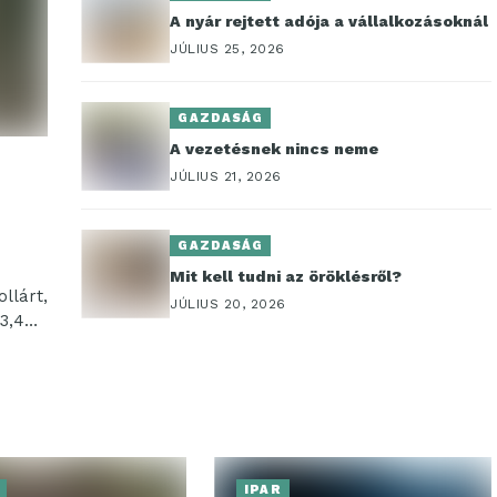
A nyár rejtett adója a vállalkozásoknál
JÚLIUS 25, 2026
GAZDASÁG
A vezetésnek nincs neme
JÚLIUS 21, 2026
GAZDASÁG
Mit kell tudni az öröklésről?
ollárt,
JÚLIUS 20, 2026
 3,4%
IPAR