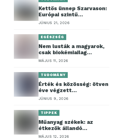
Kettős ünnep Szarvason:
Európai szintű
génmegőrzési
JÚNIUS 21, 2026
beruházást adtak át és
megkezdődött az 50.
EGÉSZSÉG
Halászati Tudományos
Tanácskozás
Nem lusták a magyarok,
csak biokémiailag
kimerültek
MÁJUS 11, 2026
TUDOMÁNY
Érték és közösség: ötven
éve végzett
szakembereket
JÚNIUS 9, 2026
köszöntöttek a
Széchenyi István
TIPPEK
Egyetemen
Műanyag székek: az
étkezők állandó
résztvevője
MÁJUS 12, 2026