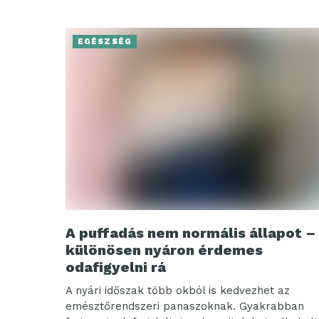
EGÉSZSÉG
A puffadás nem normális állapot –
különösen nyáron érdemes
odafigyelni rá
A nyári időszak több okból is kedvezhet az
emésztőrendszeri panaszoknak. Gyakrabban