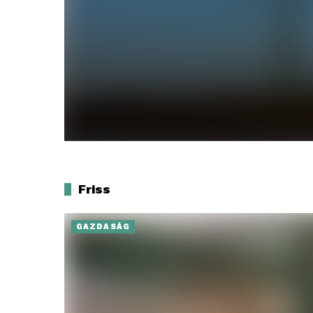
Friss
GAZDASÁG