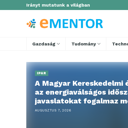
Irányt mutatunk a világban
Gazdaság
Tudomány
Techno
IPAR
A Magyar Kereskedelmi 
az energiaválságos idős
javaslatokat fogalmaz m
vállalkozások számára,
AUGUSZTUS 7, 2026