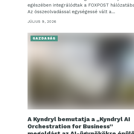
egészében integrálódtak a FOXPOST hálózatába
Az összeolvadással egységessé vált a
csomagfeladás folyamata, valamint elkészült az
JÚLIUS 9, 2026
FOXPOST mobilalkalmazás,...
GAZDASÁG
A Kyndryl bemutatja a „Kyndryl AI
Orchestration for Business”
megoldást az AI-ügynökökre épül