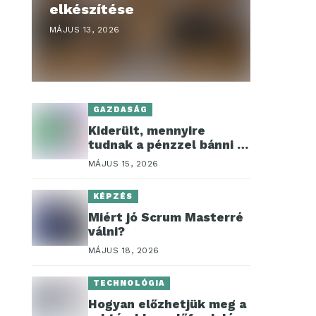
elkészítése
MÁJUS 13, 2026
GAZDASÁG
Kiderült, mennyire
tudnak a pénzzel bánni a
mai fiatalok a magyarok
MÁJUS 15, 2026
szerint
KÉPZÉS
Miért jó Scrum Masterré
válni?
MÁJUS 18, 2026
TECHNOLÓGIA
Hogyan előzhetjük meg a