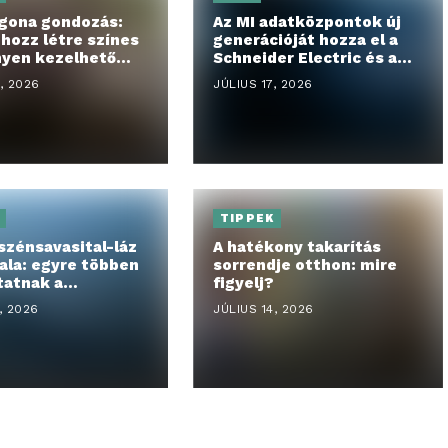
gona gondozás:
Az MI adatközpontok új
hozz létre színes
generációját hozza el a
nyen kezelhető
Schneider Electric és a
Foxconn
, 2026
JÚLIUS 17, 2026
TIPPEK
 szénsavasital-láz
A hatékony takarítás
ala: egyre többen
sorrendje otthon: mire
tatnak a
figyelj?
okkal
, 2026
JÚLIUS 14, 2026