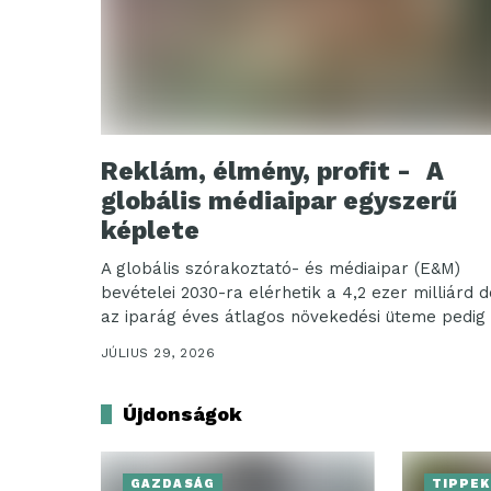
Reklám, élmény, profit - A
globális médiaipar egyszerű
képlete
A globális szórakoztató- és médiaipar (E&M)
bevételei 2030-ra elérhetik a 4,2 ezer milliárd d
az iparág éves átlagos növekedési üteme pedig
lehet....
JÚLIUS 29, 2026
Újdonságok
GAZDASÁG
TIPPEK