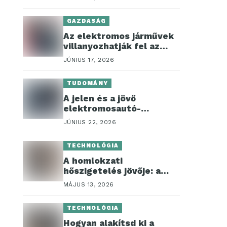
GAZDASÁG
Az elektromos járművek
villanyozhatják fel az
autólízing szektort
JÚNIUS 17, 2026
TUDOMÁNY
A jelen és a jövő
elektromosautó-
akkumulátorai
JÚNIUS 22, 2026
TECHNOLÓGIA
A homlokzati
hőszigetelés jövője: a
korszerű építőipar
MÁJUS 13, 2026
újdonságai
TECHNOLÓGIA
Hogyan alakítsd ki a