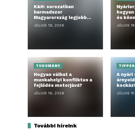
K&H: sorozatban
Nyárior
harmadszor
hogyan 
Magyarország legjobb
és kön
digitális bankja a
kertet
JÚLIUS 19, 2026
JÚLIUS 18
Euromoney szerint
TUDOMÁNY
TIPPEK
Hogyan válhat a
A nyári
munkahelyi konfliktus a
árnyold
fejlődés motorjává?
kockáz
patron
JÚLIUS 16, 2026
JÚLIUS 15
További híreink