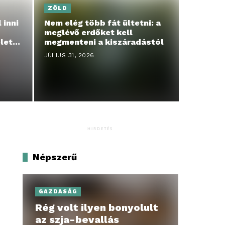
ZÖLD
 inni
Nem elég több fát ültetni: a
meglévő erdőket kell
letti
megmenteni a kiszáradástól
JÚLIUS 31, 2026
HIRDETÉS
Népszerű
GAZDASÁG
Rég volt ilyen bonyolult
az szja-bevallás