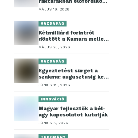
raktárakban előforduló
baleseteket?
MÁJUS 16, 2026
GAZDASÁG
Kétmilliárd forintról
döntött a Kamara mellett
működő
MÁJUS 23, 2026
Teljesítésigazolási
Szakértői Szerv
GAZDASÁG
Egyeztetést sürget a
szakma: augusztusig kell
szabályozni a
JÚNIUS 19, 2026
vendégmunkás helyzetet
INNOVÁCIÓ
Magyar fejlesztők a bél-
agy kapcsolatot kutatják
JÚNIUS 5, 2026
TUDOMÁNY