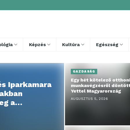
lógia
Képzés
Kultúra
Egészség
GAZDASÁG
Egy hét kötelező otthon
és Iparkamara
munkavégzésről döntött
Yettel Magyarország
zakban
AUGUSZTUS 5, 2026
eg a