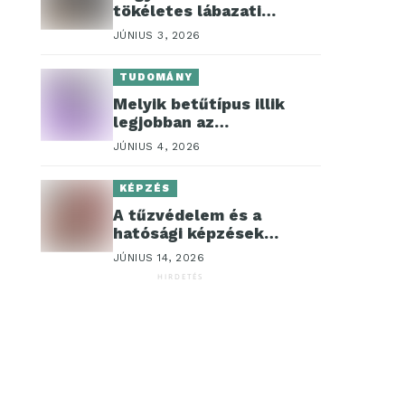
tökéletes lábazati
kavicságyat?
JÚNIUS 3, 2026
TUDOMÁNY
Melyik betűtípus illik
legjobban az
önéletrajzokhoz?
JÚNIUS 4, 2026
KÉPZÉS
A tűzvédelem és a
hatósági képzések
szerepe a munka
JÚNIUS 14, 2026
területén
HIRDETÉS