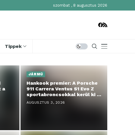
szombat , 8 augusztus 2026
Tippek
JÁRMŰ
i
Hankook premier: A Porsche
 a
911 Carrera Ventus S1 Evo Z
sportabroncsokkal kerül ki a
gyárból
AUGUSZTUS 3, 2026