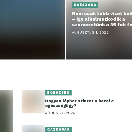
EGÉSZSÉG
Nem csak több vizet kell
– így alkalmazkodik a
szervezetünk a 35 fok fe
hőséghez
AUGUSZTUS 1, 2026
EGÉSZSÉG
Hogyan léphet szintet a hazai e-
egészségügy?
JÚLIUS 27, 2026
GAZDASÁG