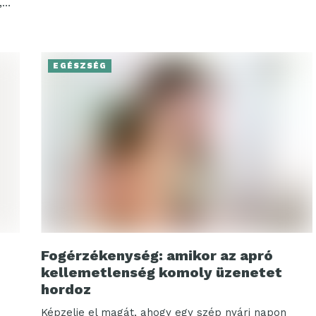
,
...
EGÉSZSÉG
Fogérzékenység: amikor az apró
kellemetlenség komoly üzenetet
hordoz
Képzelje el magát, ahogy egy szép nyári napon