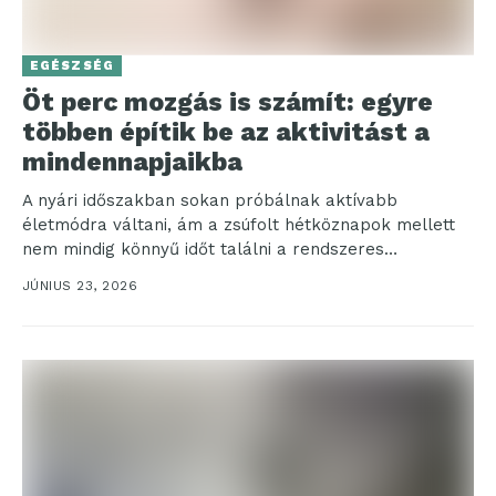
EGÉSZSÉG
Öt perc mozgás is számít: egyre
többen építik be az aktivitást a
mindennapjaikba
A nyári időszakban sokan próbálnak aktívabb
életmódra váltani, ám a zsúfolt hétköznapok mellett
nem mindig könnyű időt találni a rendszeres
mozgásra. A HUAWEI...
JÚNIUS 23, 2026