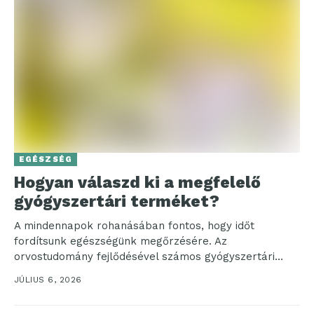
EGÉSZSÉG
Hogyan válaszd ki a megfelelő
gyógyszertári terméket?
A mindennapok rohanásában fontos, hogy időt
fordítsunk egészségünk megőrzésére. Az
orvostudomány fejlődésével számos gyógyszertári
termék segíthet a betegségek megelőzésében és
JÚLIUS 6, 2026
kezelésében. De vajon...