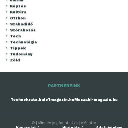
Képzés
Kultúra
Otthon
Szabadidő
Szórakozás
Tech
Technológia
Tippek
Tudomány
Zöld
PARTNEREINK
Technokrata.hu
IoTmagazin.hu
Muszaki-magazin.hu
© | Minden jog fenntartva | eMentor
Kapcsolat /
Hirdetés /
Adatvédelem