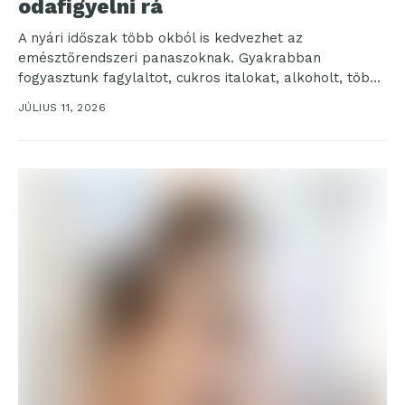
odafigyelni rá
A nyári időszak több okból is kedvezhet az
emésztőrendszeri panaszoknak. Gyakrabban
fogyasztunk fagylaltot, cukros italokat, alkoholt, több
nyers zöldséget és gyümölcsöt, miközben a...
JÚLIUS 11, 2026