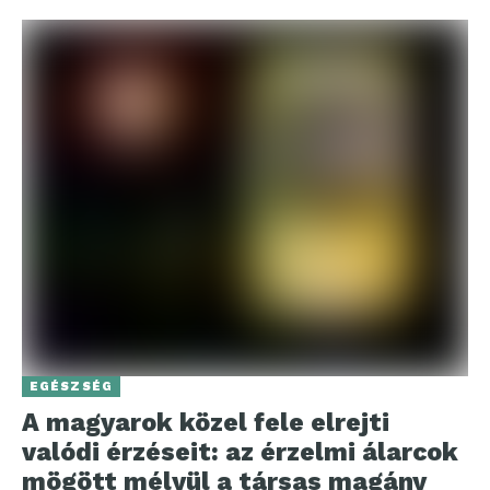
EGÉSZSÉG
A magyarok közel fele elrejti
valódi érzéseit: az érzelmi álarcok
mögött mélyül a társas magány