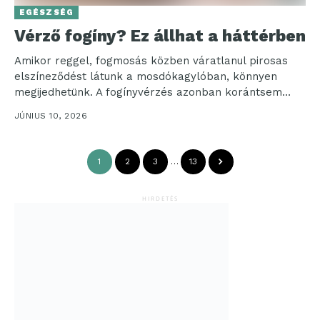
EGÉSZSÉG
Vérző fogíny? Ez állhat a háttérben
Amikor reggel, fogmosás közben váratlanul pirosas
elszíneződést látunk a mosdókagylóban, könnyen
megijedhetünk. A fogínyvérzés azonban korántsem
csupán egy ijesztő tünet, sokkal inkább a...
JÚNIUS 10, 2026
1
2
3
…
13
HIRDETÉS