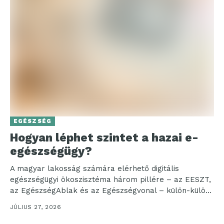
EGÉSZSÉG
Hogyan léphet szintet a hazai e-
egészségügy?
A magyar lakosság számára elérhető digitális
egészségügyi ökoszisztéma három pillére – az EESZT,
az EgészségAblak és az Egészségvonal – külön-külön
már bizonyította létjogosultságát,...
JÚLIUS 27, 2026