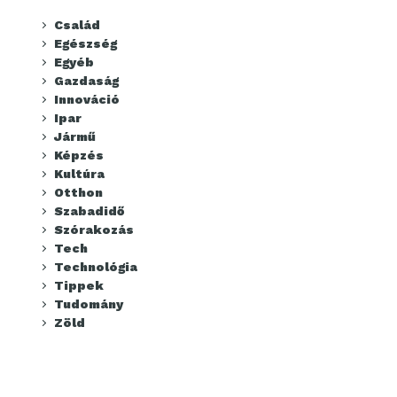
Család
Egészség
Egyéb
Gazdaság
Innováció
Ipar
Jármű
Képzés
Kultúra
Otthon
Szabadidő
Szórakozás
Tech
Technológia
Tippek
Tudomány
Zöld