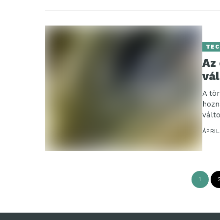
TEC
Az
vál
A tö
hozn
vált
amel
ÁPRIL
1