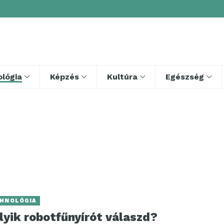
lógia
Képzés
Kultúra
Egészség
HNOLÓGIA
lyik robotfűnyírót válaszd?