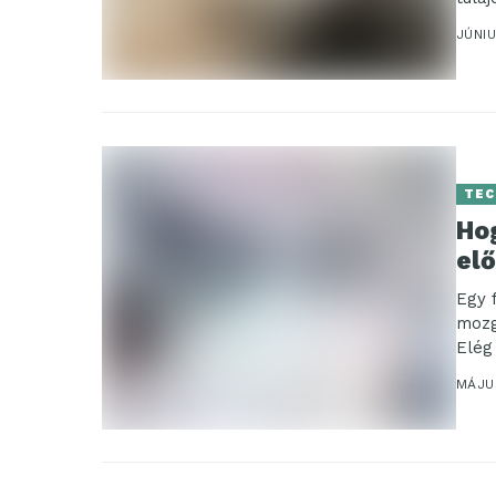
JÚNIU
TEC
Ho
el
Egy 
mozg
Elég
MÁJUS