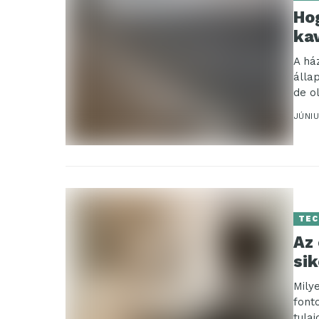
Hog
ka
A há
álla
de ol
JÚNIU
TEC
Az
si
Mily
font
tula