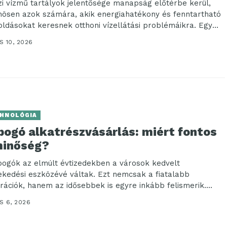
zi vízmű tartályok jelentősége manapság előtérbe kerül,
nösen azok számára, akik energiahatékony és fenntartható
ldásokat keresnek otthoni vízellátási problémáikra. Egy
elelően kiválasztott...
 10, 2026
HNOLÓGIA
bogó alkatrészvásárlás: miért fontos
minőség?
bogók az elmúlt évtizedekben a városok kedvelt
ekedési eszközévé váltak. Ezt nemcsak a fiatalabb
rációk, hanem az idősebbek is egyre inkább felismerik....
S 6, 2026