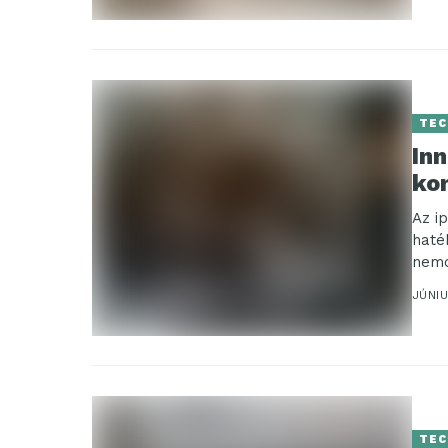
TEC
Inn
ko
Az i
haté
nemc
JÚNIU
TEC