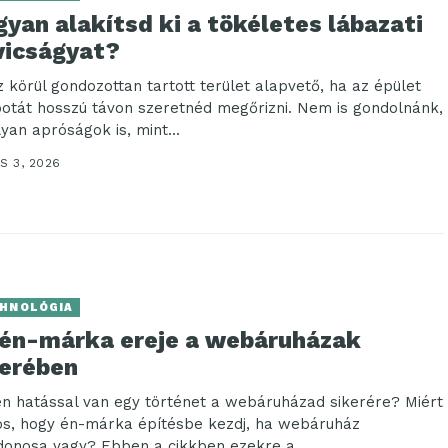
yan alakítsd ki a tökéletes lábazati
vicságyat?
z körül gondozottan tartott terület alapvető, ha az épület
potát hosszú távon szeretnéd megőrizni. Nem is gondolnánk,
yan apróságok is, mint...
S 3, 2026
HNOLÓGIA
 én-márka ereje a webáruházak
kerében
en hatással van egy történet a webáruházad sikerére? Miért
os, hogy én-márka építésbe kezdj, ha webáruház
jdonosa vagy? Ebben a cikkben ezekre a...