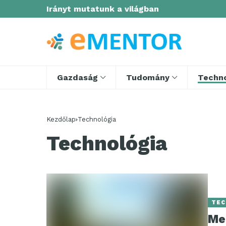
Irányt mutatunk a világban
Gazdaság
Tudomány
Techno
Kezdőlap
Technológia
Technológia
TEC
Me