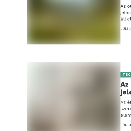
Az o
jele
áll e
JÚLIU
TEC
Az 
je
Az é
szer
elem
JÚNIU