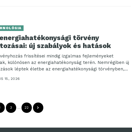
HNOLÓGIA
 energiahatékonysági törvény
tozásai: új szabályok és hatások
rvényhozás frissítései mindig izgalmas fejleményeket
ak, különösen az energiahatékonyság terén. Nemrégiben új
ozások léptek életbe az energiahatékonysági törvényben,
yek a fenntarthatóság felé...
IS 15, 2026
2
3
…
22