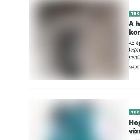
TEC
A h
kor
Az é
legé
meg.
MÁJUS
TEC
Hog
ví