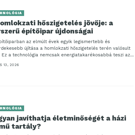
HNOLÓGIA
omlokzati hőszigetelés jövője: a
szerű építőipar újdonságai
pítőiparban az elmúlt évek egyik legismertebb és
rdekesebb újítása a homlokzati hőszigetelés terén valósult
 Ez a technológia nemcsak energiatakarékosabbá teszi az...
 13, 2026
HNOLÓGIA
yan javíthatja életminőségét a házi
zmű tartály?