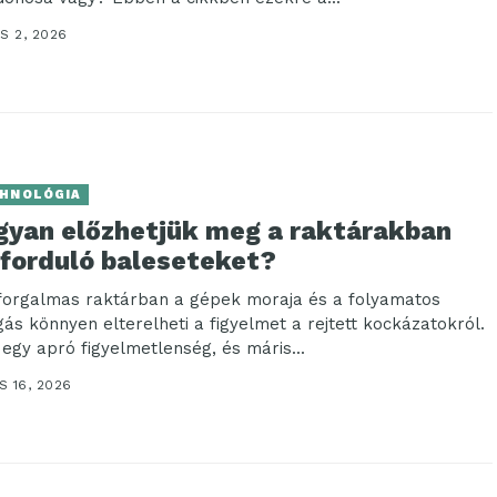
S 2, 2026
HNOLÓGIA
gyan előzhetjük meg a raktárakban
őforduló baleseteket?
forgalmas raktárban a gépek moraja és a folyamatos
ás könnyen elterelheti a figyelmet a rejtett kockázatokról.
 egy apró figyelmetlenség, és máris...
 16, 2026