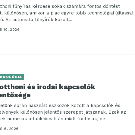
tthoni fűnyírás kérdése sokak számára fontos döntést
nt, különösen, amikor a piac egyre több technológiai újítással
lő. Az automata fűnyírók között...
S 10, 2026
HNOLÓGIA
otthoni és irodai kapcsolók
lentősége
letünk során használt eszközök között a kapcsolók és
elvények különösen jelentős szerepet játszanak. Ezek az
ek nemcsak a funkcionalitás miatt fontosak, de...
S 6, 2026