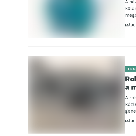
A há
külö
mego
megf
MÁJUS
TEC
Ro
a 
A ro
közl
gene
MÁJU