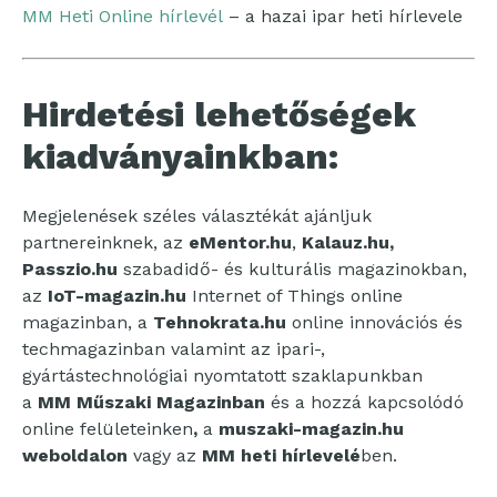
MM Heti Online hírlevél
– a hazai ipar heti hírlevele
Hirdetési lehetőségek
kiadványainkban:
Megjelenések széles választékát ajánljuk
partnereinknek, az
eMentor.hu
,
Kalauz.hu,
Passzio.hu
szabadidő- és kulturális magazinokban,
az
IoT-magazin.hu
Internet of Things online
magazinban, a
Tehnokrata.hu
online innovációs és
techmagazinban valamint az ipari-,
gyártástechnológiai nyomtatott szaklapunkban
a
MM Műszaki Magazinban
és a hozzá kapcsolódó
online felületeinken
,
a
muszaki-magazin.hu
weboldalon
vagy az
MM heti hírlevelé
ben.