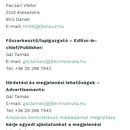
Paczári Viktor
Zöld Alexandra
Biró Dániel
E-mail:
hirek[@]kalauz.hu
Főszerkesztő/lapigazgató – Editor-in-
chief/Publisher:
Gál Tamás
E-mail:
gal.tamas[@]technokrata.hu
Tel: +36 20 396 7942
Hirdetési és megjelenési lehetőségek –
Advertisements:
Gál Tamás
E-mail:
gal.tamas[@]technokrata.hu
Tel: +36 20 396 7942
Általános bemutatkozó médiaajánlat megnyitása
Kérje egyedi ajánlatunkat a megjelenési