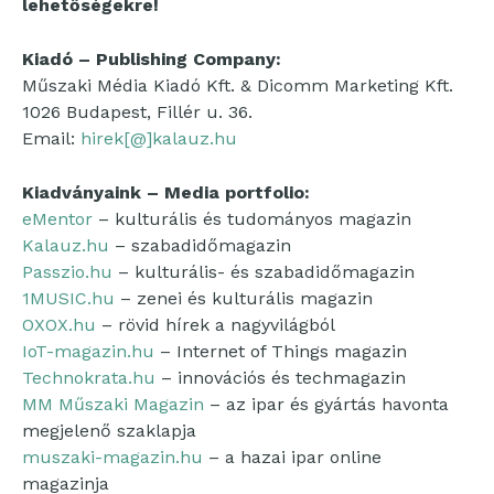
lehetőségekre!
Kiadó – Publishing Company:
Műszaki Média Kiadó Kft. & Dicomm Marketing Kft.
1026 Budapest, Fillér u. 36.
Email:
hirek[@]kalauz.hu
Kiadványaink – Media portfolio:
eMentor
– kulturális és tudományos magazin
Kalauz.hu
– szabadidőmagazin
Passzio.hu
– kulturális- és szabadidőmagazin
1MUSIC.hu
– zenei és kulturális magazin
OXOX.hu
– rövid hírek a nagyvilágból
IoT-magazin.hu
– Internet of Things magazin
Technokrata.hu
– innovációs és techmagazin
MM Műszaki Magazin
– az ipar és gyártás havonta
megjelenő szaklapja
muszaki-magazin.hu
– a hazai ipar online
magazinja