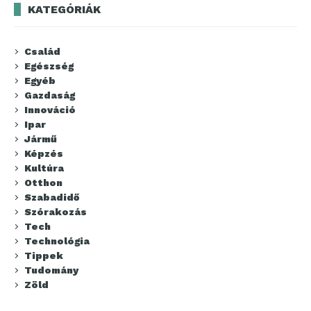
KATEGÓRIÁK
Család
Egészség
Egyéb
Gazdaság
Innováció
Ipar
Jármű
Képzés
Kultúra
Otthon
Szabadidő
Szórakozás
Tech
Technológia
Tippek
Tudomány
Zöld