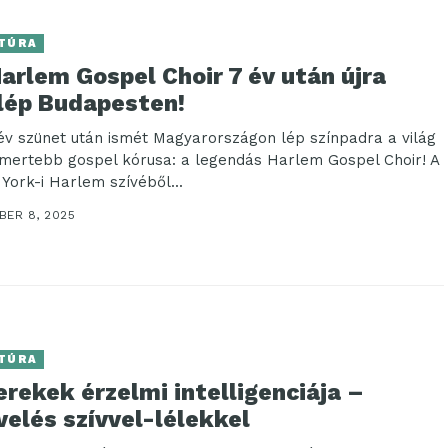
TÚRA
arlem Gospel Choir 7 év után újra
llép Budapesten!
év szünet után ismét Magyarországon lép színpadra a világ
smertebb gospel kórusa: a legendás Harlem Gospel Choir! A
York-i Harlem szívéből...
BER 8, 2025
TÚRA
rekek érzelmi intelligenciája –
elés szívvel-lélekkel