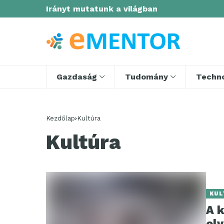
Irányt mutatunk a világban
Gazdaság
Tudomány
Techno
Kezdőlap
Kultúra
Kultúra
KUL
A 
ol