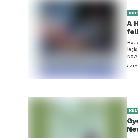
KUL
A H
fe
Hét 
legi
New 
OKTÓ
KUL
Gye
Nev