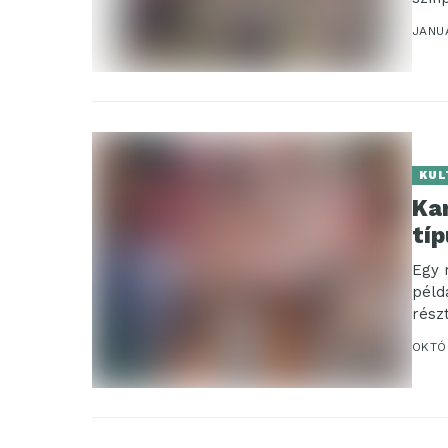
JANUÁ
KUL
Ka
típ
Egy 
péld
rész
OKTÓ