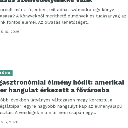
ordult már a fejedben, mit adhat számodra egy könyv
vasása? A könyvekből meríthető élmények és tudásanyag az
ünk fontos elemei. Az olvasás lehetőséget...
IS 16, 2026
TÚRA
 gasztronómiai élmény hódít: amerikai
er hangulat érkezett a fővárosba
tóbbi években látványos változáson megy keresztül a
églátóipar: egyre nagyobb hangsúlyt kap az élményalapú
asztás. A vendégek ma már nem csupán egy...
IS 8, 2026