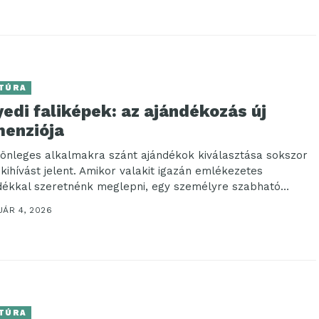
TÚRA
edi faliképek: az ajándékozás új
menziója
lönleges alkalmakra szánt ajándékok kiválasztása sokszor
i kihívást jelent. Amikor valakit igazán emlékezetes
dékkal szeretnénk meglepni, egy személyre szabható
ék lehet a...
UÁR 4, 2026
TÚRA