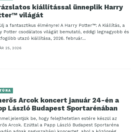
ázslatos kiállítással ünneplik Harry
tter™ világát
lj a fantasztikus élményre! A Harry Potter™: A Kiállítás, a
y Potter csodálatos világát bemutató, eddigi legnagyobb és
fogóbb utazó kiállítása, 2026. február...
ÁR 25, 2026
TÚRA
merős Arcok koncert január 24-én a
pp László Budapest Sportarénában
mel jelentjük be, hogy felejthetetlen estére készül az
rős Arcok. Ezúttal a Papp László Budapest Sportaréna
padán adnak nagyszabású koncertet, ahol a közönség...