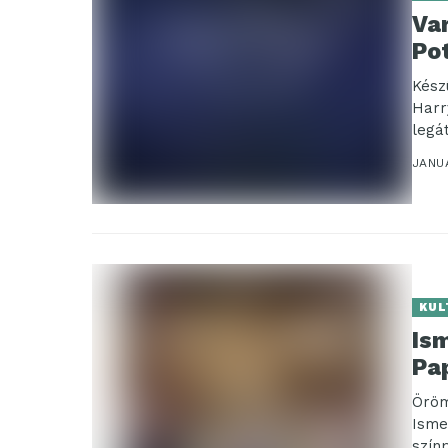
Var
Po
Készü
Harr
legát
JANU
KUL
Is
Pa
Öröm
Isme
szín