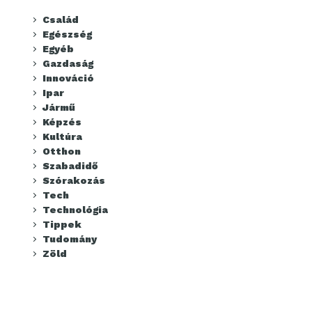
Család
Egészség
Egyéb
Gazdaság
Innováció
Ipar
Jármű
Képzés
Kultúra
Otthon
Szabadidő
Szórakozás
Tech
Technológia
Tippek
Tudomány
Zöld