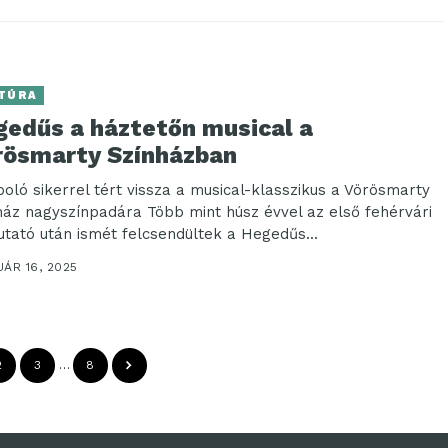
TÚRA
gedűs a háztetőn musical a
rösmarty Színházban
oló sikerrel tért vissza a musical-klasszikus a Vörösmarty
ház nagyszínpadára Több mint húsz évvel az első fehérvári
tató után ismét felcsendültek a Hegedűs...
ÁR 16, 2025
2
3
…
8