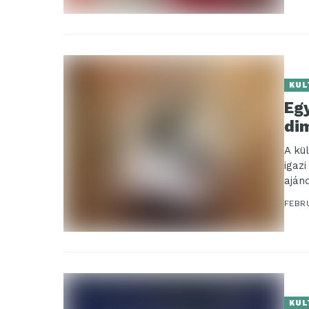
KUL
Egy
di
A kü
igaz
aján
ajánd
FEBR
KUL