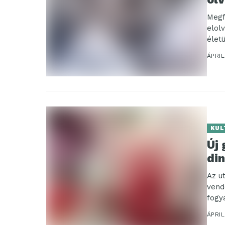
Megf
elol
élet
ÁPRIL
KUL
Új
din
Az u
vend
fogy
ÁPRIL