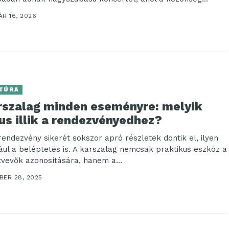
R 16, 2026
TÚRA
rszalag minden eseményre: melyik
us illik a rendezvényedhez?
rendezvény sikerét sokszor apró részletek döntik el, ilyen
ául a beléptetés is. A karszalag nemcsak praktikus eszköz a
tvevők azonosítására, hanem a...
BER 28, 2025