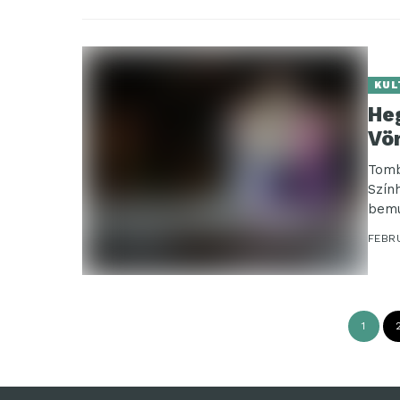
KUL
He
Vö
Tomb
Szín
bemu
FEBRU
1