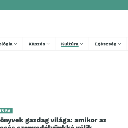
lógia
Képzés
Kultúra
Egészség
TÚRA
könyvek gazdag világa: amikor az
vasás szenvedélyünkké válik