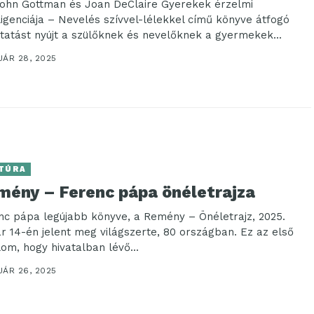
John Gottman és Joan DeClaire Gyerekek érzelmi
lligenciája – Nevelés szívvel-lélekkel című könyve átfogó
tatást nyújt a szülőknek és nevelőknek a gyermekek...
UÁR 28, 2025
TÚRA
mény – Ferenc pápa önéletrajza
nc pápa legújabb könyve, a Remény – Önéletrajz, 2025.
ár 14-én jelent meg világszerte, 80 országban. Ez az első
lom, hogy hivatalban lévő...
UÁR 26, 2025