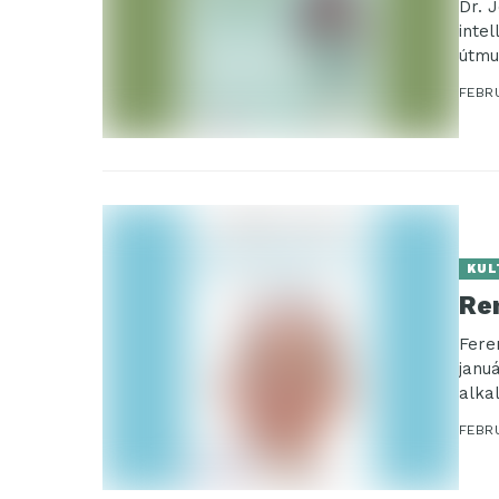
Dr. 
inte
útmu
FEBR
KUL
Re
Fere
janu
alka
FEBR