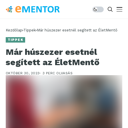
Kezdőlap
Tippek
Már húszezer esetnél segített az ÉletMentő
TIPPEK
Már húszezer esetnél
segített az ÉletMentő
OKTÓBER 30, 2023
3 PERC OLVASÁS