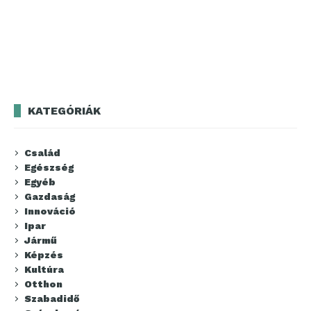
KATEGÓRIÁK
Család
Egészség
Egyéb
Gazdaság
Innováció
Ipar
Jármű
Képzés
Kultúra
Otthon
Szabadidő