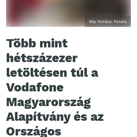
Kép forrása: Pexels
Több mint
hétszázezer
letöltésen túl a
Vodafone
Magyarország
Alapítvány és az
Országos