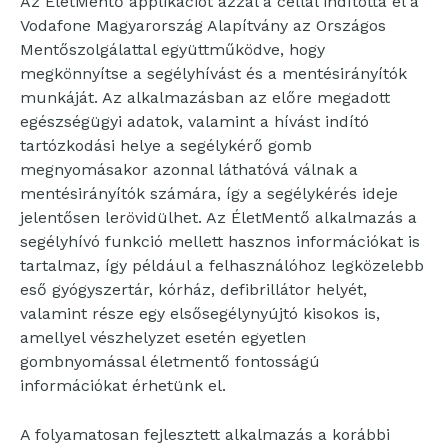
Az ÉletMentő applikációt azzal a céllal indította el a
Vodafone Magyarország Alapítvány az Országos
Mentőszolgálattal együttműködve, hogy
megkönnyítse a segélyhívást és a mentésirányítók
munkáját. Az alkalmazásban az előre megadott
egészségügyi adatok, valamint a hívást indító
tartózkodási helye a segélykérő gomb
megnyomásakor azonnal láthatóvá válnak a
mentésirányítók számára, így a segélykérés ideje
jelentősen lerövidülhet. Az ÉletMentő alkalmazás a
segélyhívó funkció mellett hasznos információkat is
tartalmaz, így például a felhasználóhoz legközelebb
eső gyógyszertár, kórház, defibrillátor helyét,
valamint része egy elsősegélynyújtó kisokos is,
amellyel vészhelyzet esetén egyetlen
gombnyomással életmentő fontosságú
információkat érhetünk el.
A folyamatosan fejlesztett alkalmazás a korábbi