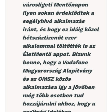
városligeti Mentőnapon
ilyen sokan érdeklődtek a
segélyhívó alkalmazás
iránt, és hogy ez idáig közel
hétszáztizenöt ezer
alkalommal töltötték le az
ÉletMentő appot. Bízunk
benne, hogy a Vodafone
Magyarország Alapítvány
és az OMSZ közös
alkalmazása így a jövőben
még több esetben tud
hozzájárulni ahhoz, hogy a
segítség idejében