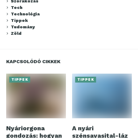
Szórakozás
Tech
Technológia
Tippek
Tudomány
Zöld
KAPCSOLÓDÓ CIKKEK
TIPPEK
TIPPEK
Nyáriorgona
A nyári
gondozás: hogyan
szénsavasital-láz