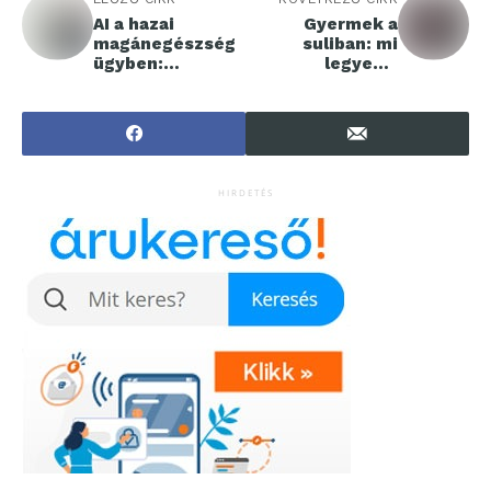
AI a hazai
Gyermek a
magánegészség
suliban: mi
ügyben:
legyen a
startuppal társul
TikTokkal?
a Doktor24
HIRDETÉS