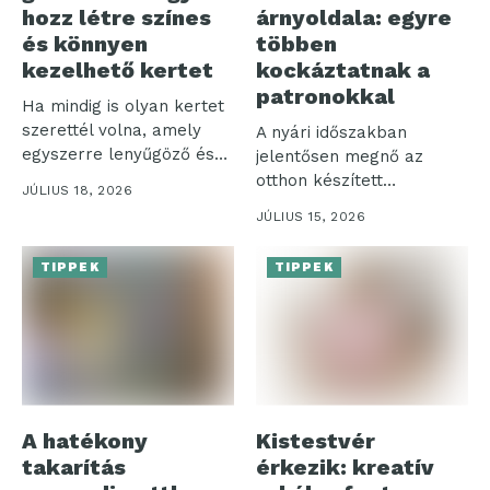
hozz létre színes
árnyoldala: egyre
és könnyen
többen
kezelhető kertet
kockáztatnak a
patronokkal
Ha mindig is olyan kertet
szerettél volna, amely
A nyári időszakban
egyszerre lenyűgöző és
jelentősen megnő az
nem...
otthon készített
JÚLIUS 18, 2026
szénsavas italok iránti
JÚLIUS 15, 2026
igény,...
TIPPEK
TIPPEK
A hatékony
Kistestvér
takarítás
érkezik: kreatív