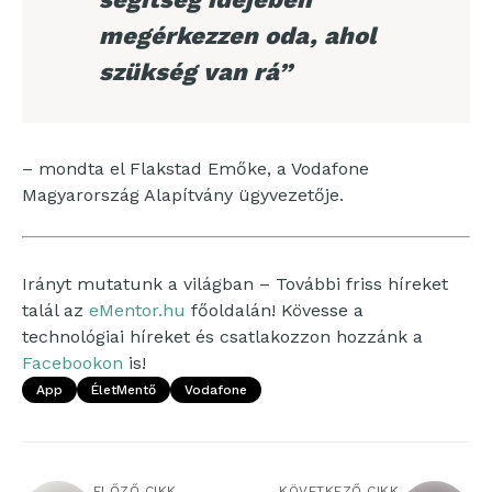
megérkezzen oda, ahol
szükség van rá”
– mondta el Flakstad Emőke, a Vodafone
Magyarország Alapítvány ügyvezetője.
Irányt mutatunk a világban – További friss híreket
talál az
eMentor.hu
főoldalán! Kövesse a
technológiai híreket és csatlakozzon hozzánk a
Facebookon
is!
App
ÉletMentő
Vodafone
ELŐZŐ CIKK
KÖVETKEZŐ CIKK