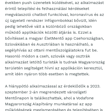
években push üzenetek küldésével, az alkalmazást
érintő telepítési és felhasználási kérdéseket
megválaszoló chatbot funkcióval, koronavírus és az
új ügyeleti rendszer infógombokkal bővült, idén
pedig lehetővé vált a különböző országokban
működő applikációk közötti átjárás is. Ezzel a
bővítéssel a magyar ÉletMentő app Csehországban,
Szlovákiában és Ausztriában is használható, a
segélyhívás az ottani mentőszolgálatokra fut be.
Hasonló módon a cseh, szlovák vagy osztrák
alkalmazást letöltő turisták is tudnak Magyarország
területén segítséget hívni az applikáción keresztül,
amit idén nyáron több esetben is megtettek.
A hiánypótló alkalmazással az érdeklődők a 2023.
szeptember 2-án megrendezett városligeti
Mentőnapon is találkozhattak, ahol a Vodafone
Magyarország Alapítvány munkatársai az app
működésének megismerésében és telepítésében is