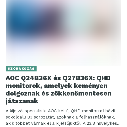
SZÓRAKOZÁS
AOC Q24B36X és Q27B36X: QHD
monitorok, amelyek keményen
dolgoznak és zökkenőmentesen
játszanak
A kijelző-specialista AOC két új QHD monitorral bővíti
sokoldalú B3 sorozatát, azoknak a felhasználóknak,
akik többet várnak el a kijelzőjüktől. A 23,8 hüvelykes...