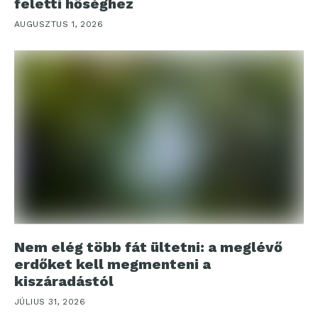
feletti hőséghez
AUGUSZTUS 1, 2026
Nem elég több fát ültetni: a meglévő
erdőket kell megmenteni a
kiszáradástól
JÚLIUS 31, 2026