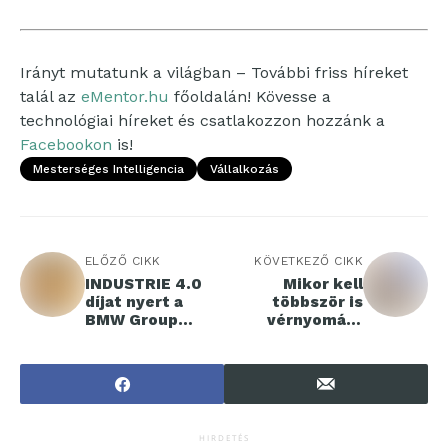
Irányt mutatunk a világban – További friss híreket
talál az
eMentor.hu
főoldalán! Kövesse a
technológiai híreket és csatlakozzon hozzánk a
Facebookon
is!
Mesterséges Intelligencia
Vállalkozás
ELŐZŐ CIKK
KÖVETKEZŐ CIKK
INDUSTRIE 4.0
Mikor kell
díjat nyert a
többször is
BMW Group
vérnyomást
Steyr-i gyára
mérnie?
HIRDETÉS