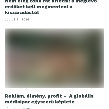
Nem elég több fát ültetni: a meglévő
erdőket kell megmenteni a
kiszáradástól
JÚLIUS 31, 2026
Reklám, élmény, profit - A globális
médiaipar egyszerű képlete
JÚLIUS 29, 2026