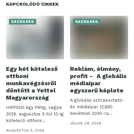
KAPCSOLÓDÓ CIKKEK
GAZDASÁG
GAZDASÁG
Egy hét kötelező
Reklám, élmény,
otthoni
profit - A globális
munkavégzésről
médiaipar
döntött a Yettel
egyszerű képlete
Magyarország
A globális szórakoztató-
és médiaipar (E&M)
Hétfőtől egy hétig, vagyis
bevételei 2030-ra
2026. augusztus 3-tól 10-ig
elérhetik a 4,2 ezer...
kötelező otthoni
JÚLIUS 29, 2026
munkavégzést rendelt...
AUGUSZTUS 5, 2026