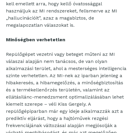
kell emellett arra, hogy kellő óvatossággal
használjuk az MI rendszereket, felismerve az MI
„hallucinációit”, azaz a magabiztos, de
megalapozatlan válaszokat is.
Minőségben verhetetlen
Repülőgépet vezetni vagy beteget műteni az MI
válaszai alapján nem tanácsos, de van olyan
alkalmazási terület, ahol a mesterséges intelligencia
szinte verhetetlen. Az MI-nek az iparban jelenleg a
hibakeresés, a hibamegelőzés, a minőségbiztosítás
és a termékellenőrzés területén, valamint az
ellátásilánc-menedzsment optimalizálásában lehet
kiemelt szerepe – véli Kiss Gergely. A
repülőgépiparban már egy ideje alkalmazzák azt a
prediktív eljárást, hogy a hajtóművek rezgési
frekvenciájának változásai alapján megjósolják a
várható meghibásodást, és már azt megelőzően