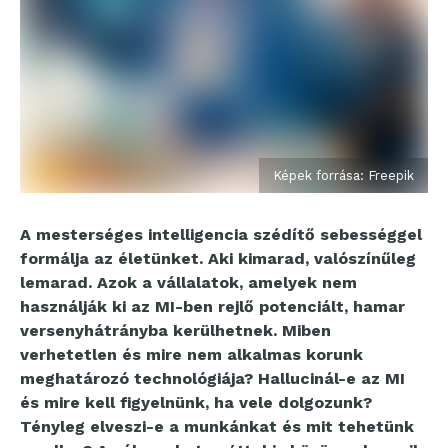
Képek forrása: Freepik
A mesterséges intelligencia szédítő sebességgel
formálja az életünket. Aki kimarad, valószínűleg
lemarad. Azok a vállalatok, amelyek nem
használják ki az MI-ben rejlő potenciált, hamar
versenyhátrányba kerülhetnek. Miben
verhetetlen és mire nem alkalmas korunk
meghatározó technológiája? Hallucinál-e az MI
és mire kell figyelnünk, ha vele dolgozunk?
Tényleg elveszi-e a munkánkat és mit tehetünk