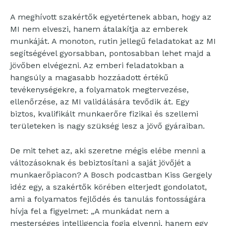
A meghívott szakértők egyetértenek abban, hogy az
MI nem elveszi, hanem átalakítja az emberek
munkáját. A monoton, rutin jellegű feladatokat az MI
segítségével gyorsabban, pontosabban lehet majd a
jövőben elvégezni. Az emberi feladatokban a
hangsúly a magasabb hozzáadott értékű
tevékenységekre, a folyamatok megtervezése,
ellenőrzése, az MI validálására tevődik át. Egy
biztos, kvalifikált munkaerőre fizikai és szellemi
területeken is nagy szükség lesz a jövő gyáraiban.
De mit tehet az, aki szeretne mégis elébe menni a
változásoknak és bebiztosítani a saját jövőjét a
munkaerőpiacon? A Bosch podcastban Kiss Gergely
idéz egy, a szakértők körében elterjedt gondolatot,
ami a folyamatos fejlődés és tanulás fontosságára
hívja fel a figyelmet: „A munkádat nem a
mesterséges intelligencia fogja elvenni, hanem egy