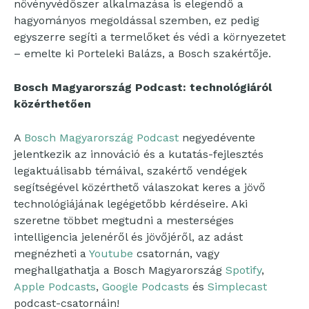
növényvédőszer alkalmazása is elegendő a
hagyományos megoldással szemben, ez pedig
egyszerre segíti a termelőket és védi a környezetet
– emelte ki Porteleki Balázs, a Bosch szakértője.
Bosch Magyarország Podcast: technológiáról
közérthetően
A
Bosch Magyarország Podcast
negyedévente
jelentkezik az innováció és a kutatás-fejlesztés
legaktuálisabb témáival, szakértő vendégek
segítségével közérthető válaszokat keres a jövő
technológiájának legégetőbb kérdéseire. Aki
szeretne többet megtudni a mesterséges
intelligencia jelenéről és jövőjéről, az adást
megnézheti a
Youtube
csatornán, vagy
meghallgathatja a Bosch Magyarország
Spotify
,
Apple Podcasts
,
Google Podcasts
és
Simplecast
podcast-csatornáin!