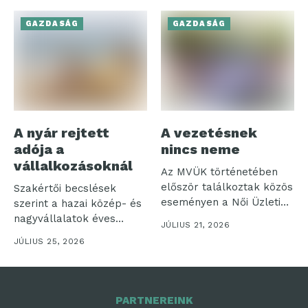
GAZDASÁG
GAZDASÁG
A nyár rejtett
A vezetésnek
adója a
nincs neme
vállalkozásoknál
Az MVÜK történetében
először találkoztak közös
Szakértői becslések
eseményen a Női Üzleti
szerint a hazai közép- és
Klub és...
nagyvállalatok éves
JÚLIUS 21, 2026
nyereségének akár
JÚLIUS 25, 2026
néhány...
PARTNEREINK