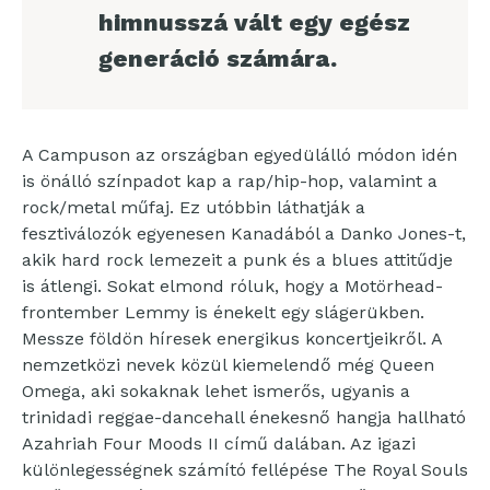
himnusszá vált egy egész
generáció számára.
A Campuson az országban egyedülálló módon idén
is önálló színpadot kap a rap/hip-hop, valamint a
rock/metal műfaj. Ez utóbbin láthatják a
fesztiválozók egyenesen Kanadából a Danko Jones-t,
akik hard rock lemezeit a punk és a blues attitűdje
is átlengi. Sokat elmond róluk, hogy a Motörhead-
frontember Lemmy is énekelt egy slágerükben.
Messze földön híresek energikus koncertjeikről. A
nemzetközi nevek közül kiemelendő még Queen
Omega, aki sokaknak lehet ismerős, ugyanis a
trinidadi reggae-dancehall énekesnő hangja hallható
Azahriah Four Moods II című dalában. Az igazi
különlegességnek számító fellépése The Royal Souls