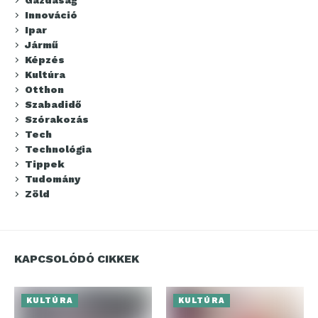
Innováció
Ipar
Jármű
Képzés
Kultúra
Otthon
Szabadidő
Szórakozás
Tech
Technológia
Tippek
Tudomány
Zöld
KAPCSOLÓDÓ CIKKEK
KULTÚRA
KULTÚRA