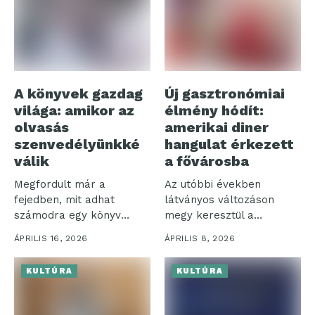
A könyvek gazdag
Új gasztronómiai
világa: amikor az
élmény hódít:
olvasás
amerikai diner
szenvedélyünkké
hangulat érkezett
válik
a fővárosba
Megfordult már a
Az utóbbi években
fejedben, mit adhat
látványos változáson
számodra egy könyv
megy keresztül a
elolvasása? A
vendéglátóipar: egyre
ÁPRILIS 16, 2026
ÁPRILIS 8, 2026
könyvekből...
nagyobb hangsúlyt...
KULTÚRA
KULTÚRA