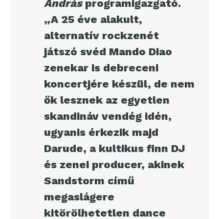
András
programigazgató.
„A 25 éve alakult,
alternatív rockzenét
játszó svéd Mando Diao
zenekar is debreceni
koncertjére készül, de nem
ők lesznek az egyetlen
skandináv vendég idén,
ugyanis érkezik majd
Darude, a kultikus finn DJ
és zenei producer, akinek
Sandstorm című
megaslágere
kitörölhetetlen dance