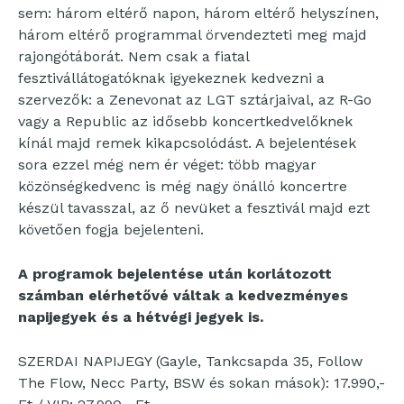
sem: három eltérő napon, három eltérő helyszínen,
három eltérő programmal örvendezteti meg majd
rajongótáborát. Nem csak a fiatal
fesztivállátogatóknak igyekeznek kedvezni a
szervezők: a Zenevonat az LGT sztárjaival, az R-Go
vagy a Republic az idősebb koncertkedvelőknek
kínál majd remek kikapcsolódást. A bejelentések
sora ezzel még nem ér véget: több magyar
közönségkedvenc is még nagy önálló koncertre
készül tavasszal, az ő nevüket a fesztivál majd ezt
követően fogja bejelenteni.
A programok bejelentése után korlátozott
számban elérhetővé váltak a kedvezményes
napijegyek és a hétvégi jegyek is.
SZERDAI NAPIJEGY (Gayle, Tankcsapda 35, Follow
The Flow, Necc Party, BSW és sokan mások): 17.990,-