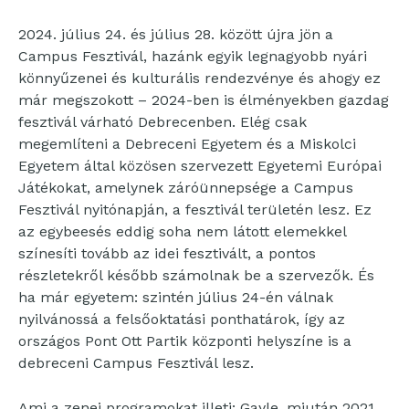
2024. július 24. és július 28. között újra jön a
Campus Fesztivál, hazánk egyik legnagyobb nyári
könnyűzenei és kulturális rendezvénye és ahogy ez
már megszokott – 2024-ben is élményekben gazdag
fesztivál várható Debrecenben. Elég csak
megemlíteni a Debreceni Egyetem és a Miskolci
Egyetem által közösen szervezett Egyetemi Európai
Játékokat, amelynek záróünnepsége a Campus
Fesztivál nyitónapján, a fesztivál területén lesz. Ez
az egybeesés eddig soha nem látott elemekkel
színesíti tovább az idei fesztivált, a pontos
részletekről később számolnak be a szervezők. És
ha már egyetem: szintén július 24-én válnak
nyilvánossá a felsőoktatási ponthatárok, így az
országos Pont Ott Partik központi helyszíne is a
debreceni Campus Fesztivál lesz.
Ami a zenei programokat illeti: Gayle, miután 2021