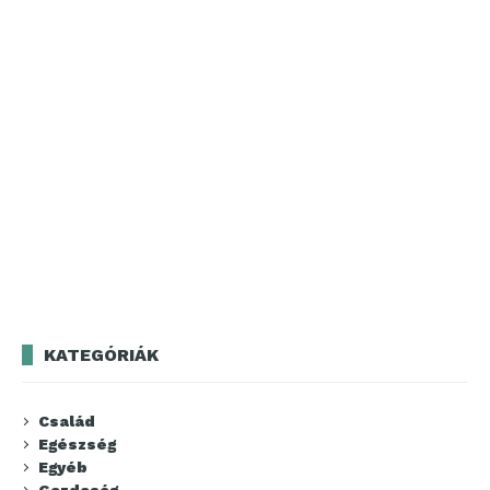
KATEGÓRIÁK
Család
Egészség
Egyéb
Gazdaság