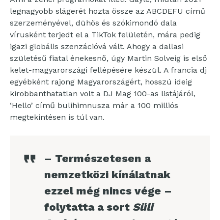
legnagyobb slágerét hozta össze az ABCDEFU című
szerzeményével, dühös és szókimondó dala
vírusként terjedt el a TikTok felületén, mára pedig
igazi globális szenzációvá vált. Ahogy a dallasi
születésű fiatal énekesnő, úgy Martin Solveig is első
kelet-magyarországi fellépésére készül. A francia dj
egyébként rajong Magyarországért, hosszú ideig
kirobbanthatatlan volt a DJ Mag 100-as listájáról,
‘Hello’ című bulihimnusza már a 100 milliós
megtekintésen is túl van.
– Természetesen a
nemzetközi kínálatnak
ezzel még nincs vége –
folytatta a sort
Süli