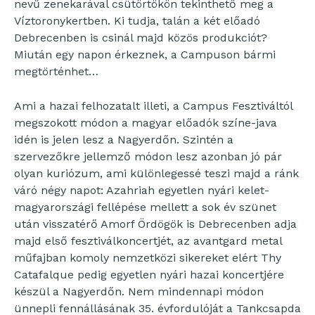
nevű zenekarával csütörtökön tekinthető meg a
Víztoronykertben. Ki tudja, talán a két előadó
Debrecenben is csinál majd közös produkciót?
Miután egy napon érkeznek, a Campuson bármi
megtörténhet…
Ami a hazai felhozatalt illeti, a Campus Fesztiváltól
megszokott módon a magyar előadók színe-java
idén is jelen lesz a Nagyerdőn. Szintén a
szervezőkre jellemző módon lesz azonban jó pár
olyan kuriózum, ami különlegessé teszi majd a ránk
váró négy napot: Azahriah egyetlen nyári kelet-
magyarországi fellépése mellett a sok év szünet
után visszatérő Amorf Ördögök is Debrecenben adja
majd első fesztiválkoncertjét, az avantgard metal
műfajban komoly nemzetközi sikereket elért Thy
Catafalque pedig egyetlen nyári hazai koncertjére
készül a Nagyerdőn. Nem mindennapi módon
ünnepli fennállásának 35. évfordulóját a Tankcsapda