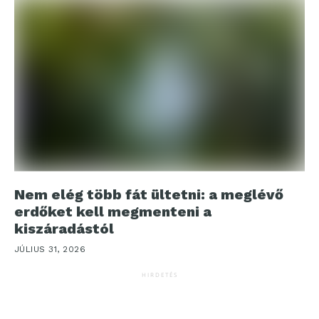
Nem elég több fát ültetni: a meglévő
erdőket kell megmenteni a
kiszáradástól
JÚLIUS 31, 2026
HIRDETÉS