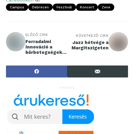
Campus
Debrecen
Fesztivál
Koncert
Zene
ELŐZŐ CIKK
KÖVETKEZŐ CIKK
Forradalmi
Jazz hétvége a
innováció a
Margitszigeten
bőrbetegségek
kezelésében
HIRDETÉS