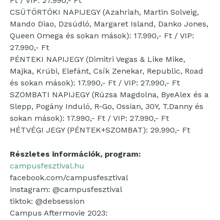
Ft / VIP: 27.990,- Ft
CSÜTÖRTÖKI NAPIJEGY (Azahriah, Martin Solveig,
Mando Diao, Dzsúdló, Margaret Island, Danko Jones,
Queen Omega és sokan mások): 17.990,- Ft / VIP:
27.990,- Ft
PÉNTEKI NAPIJEGY (Dimitri Vegas & Like Mike,
Majka, Krúbi, Elefánt, Csík Zenekar, Republic, Road
és sokan mások): 17.990,- Ft / VIP: 27.990,- Ft
SZOMBATI NAPIJEGY (Rúzsa Magdolna, ByeAlex és a
Slepp, Pogány Induló, R-Go, Ossian, 30Y, T.Danny és
sokan mások): 17.990,- Ft / VIP: 27.990,- Ft
HÉTVÉGI JEGY (PÉNTEK+SZOMBAT): 29.990,- Ft
Részletes információk, program:
campusfesztival.hu
facebook.com/campusfesztival
instagram: @campusfesztival
tiktok: @debsession
Campus Aftermovie 2023: