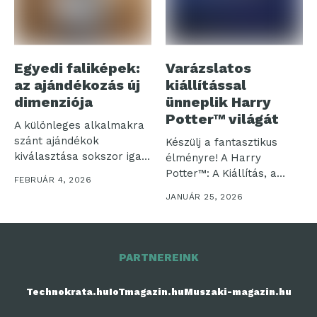
Egyedi faliképek:
Varázslatos
az ajándékozás új
kiállítással
dimenziója
ünneplik Harry
Potter™ világát
A különleges alkalmakra
szánt ajándékok
Készülj a fantasztikus
kiválasztása sokszor igazi
élményre! A Harry
kihívást jelent. Amikor
Potter™: A Kiállítás, a
FEBRUÁR 4, 2026
valakit...
Harry Potter...
JANUÁR 25, 2026
PARTNEREINK
Technokrata.hu
IoTmagazin.hu
Muszaki-magazin.hu