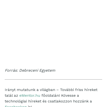
Forrás: Debreceni Egyetem
Irányt mutatunk a világban – További friss híreket
talál az
eMentor.hu
főoldalán! Kövesse a
technológiai híreket és csatlakozzon hozzánk a
Facebookon
is!