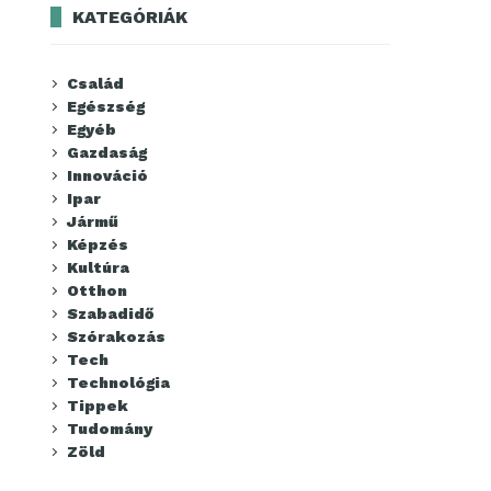
KATEGÓRIÁK
Család
Egészség
Egyéb
Gazdaság
Innováció
Ipar
Jármű
Képzés
Kultúra
Otthon
Szabadidő
Szórakozás
Tech
Technológia
Tippek
Tudomány
Zöld