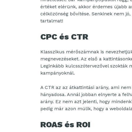
értéket elérünk, akkor érdemes újabb a
célközönség bővítése. Senkinek nem jó, 
tartalmat!
CPC és CTR
Klasszikus mérőszámnak is nevezhetjük a
megnevezéseket. Az első a kattintásonké
Leginkább kulcsszótervezővel szokták m
kampányoknál.
A CTR az az átkattintási arány, ami nem
hányadosa. Annál jobban elnyerte a felh
arány. Ez nem azt jelenti, hogy mindenki
pedig már azon múlik, hogy a weboldalad
ROAS és ROI