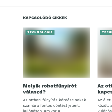
KAPCSOLÓDÓ CIKKEK
TECHNOLÓGIA
TECH
Melyik robotfűnyírót
Az ot
válaszd?
kapcs
Az otthoni fűnyírás kérdése sokak
Az élet
számára fontos döntést jelent,
között 
különösen, amikor a...
különöse