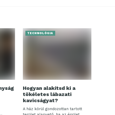
TECHNOLÓGIA
nyság
Hogyan alakítsd ki a
tökéletes lábazati
kavicságyat?
A ház körül gondozottan tartott
terület alapvető, ha az épület