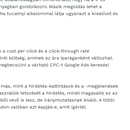
nyagban gondolkozni. Másik megoldás lehet a
ha tucatnyi alkalommal látja ugyanazt a kreatívot és
 cost per click és a click-through rate
nti költség, aminek az ára iparáganként változhat.
egbecsülni a várható CPC-t Google Ads keresési
 más, mint a hirdetés-kattintások és a -megjelenések
asználók tetszését a hirdetés, minél magasabb ez az
ből vevő is lesz, de iránymutatásnak kiváló. A többi
on valóban azt kapják-e, amit ígértél.