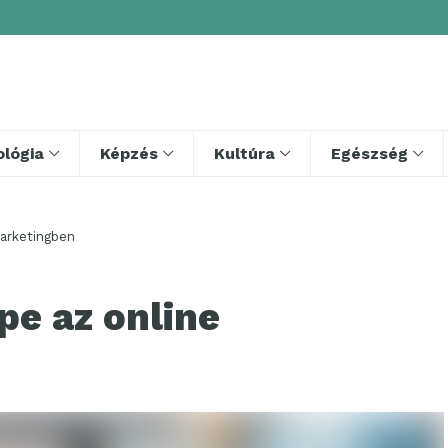
lógia
Képzés
Kultúra
Egészség
arketingben
e az online