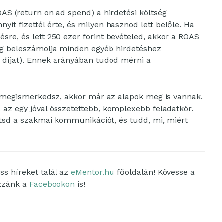
AS (return on ad spend) a hirdetési költség
yit fizettél érte, és milyen hasznod lett belőle. Ha
ésre, és lett 250 ezer forint bevételed, akkor a ROAS
ig beleszámolja minden egyéb hirdetéshez
r díjat). Ennek arányában tudod mérni a
megismerkedsz, akkor már az alapok meg is vannak.
az egy jóval összetettebb, komplexebb feladatkör.
tsd a szakmai kommunikációt, és tudd, mi, miért
ss híreket talál az
eMentor.hu
főoldalán! Kövesse a
ozzánk a
Facebookon
is!