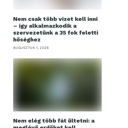
Nem csak több vizet kell inni
– így alkalmazkodik a
szervezetünk a 35 fok feletti
hőséghez
AUGUSZTUS 1, 2026
Nem elég több fát ültetni: a
meglévő erdőket kell