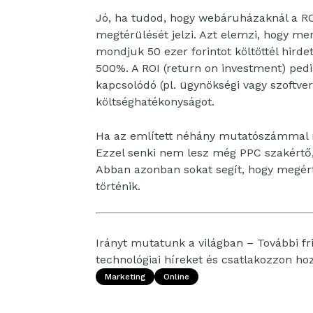
Jó, ha tudod, hogy webáruházaknál a RO
megtérülését jelzi. Azt elemzi, hogy menn
mondjuk 50 ezer forintot költöttél hirdet
500%. A ROI (return on investment) ped
kapcsolódó (pl. ügynökségi vagy szoftve
költséghatékonyságot.
Ha az említett néhány mutatószámmal 
Ezzel senki nem lesz még PPC szakértő, 
Abban azonban sokat segít, hogy megér
történik.
Irányt mutatunk a világban – További fri
technológiai híreket és csatlakozzon h
Marketing
Online