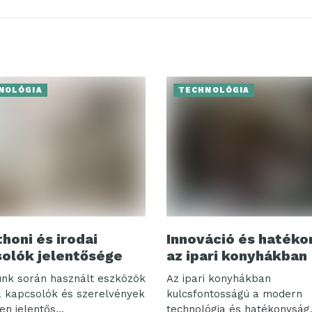
NOLÓGIA
TECHNOLÓGIA
thoni és irodai
Innováció és hatéko
olók jelentősége
az ipari konyhákban
ünk során használt eszközök
Az ipari konyhákban
a kapcsolók és szerelvények
kulcsfontosságú a modern
n jelentős...
technológia és hatékonyság