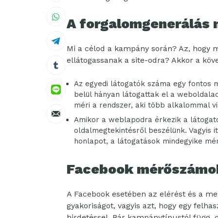
A forgalomgenerálás
Mi a célod a kampány során? Az, hogy m
ellátogassanak a site-odra? Akkor a kö
Az egyedi látogatók száma egy fontos 
belül hányan látogattak el a weboldala
méri a rendszer, aki több alkalommal vi
Amikor a weblapodra érkezik a látogató
oldalmegtekintésről beszélünk. Vagyis it
honlapot, a látogatások mindegyike mér
Facebook mérőszámo
A Facebook esetében az elérést és a me
gyakoriságot, vagyis azt, hogy egy felha
hirdetéssel. Bár kampánytípustól függ,