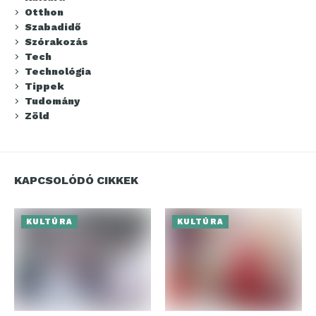
Otthon
Szabadidő
Szórakozás
Tech
Technológia
Tippek
Tudomány
Zöld
KAPCSOLÓDÓ CIKKEK
KULTÚRA
KULTÚRA