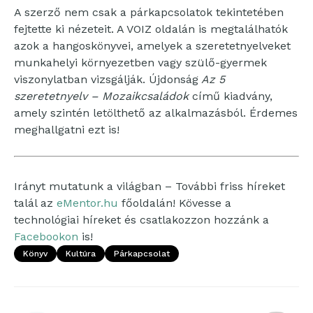
A szerző nem csak a párkapcsolatok tekintetében
fejtette ki nézeteit. A VOIZ oldalán is megtalálhatók
azok a hangoskönyvei, amelyek a szeretetnyelveket
munkahelyi környezetben vagy szülő-gyermek
viszonylatban vizsgálják. Újdonság
Az 5
szeretetnyelv – Mozaikcsaládok
című kiadvány,
amely szintén letölthető az alkalmazásból. Érdemes
meghallgatni ezt is!
Irányt mutatunk a világban – További friss híreket
talál az
eMentor.hu
főoldalán! Kövesse a
technológiai híreket és csatlakozzon hozzánk a
Facebookon
is!
Könyv
Kultúra
Párkapcsolat