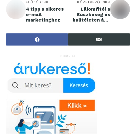
ELŐZŐ CIKK
KÖVETKEZŐ CIKK
4 tipp a sikeres
Liliomfitól a
e-mail
Büszkeség és
marketinghez
balítéleten át a
Rémségek
kicsiny boltjáig
HIRDETÉS