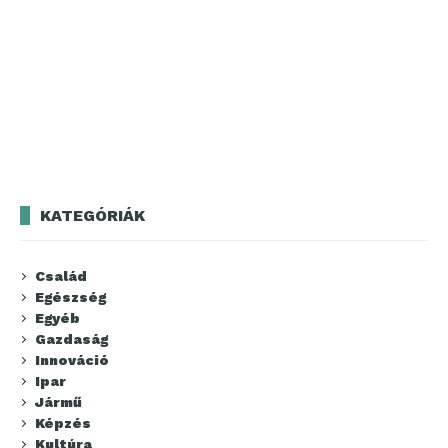
KATEGÓRIÁK
Család
Egészség
Egyéb
Gazdaság
Innováció
Ipar
Jármű
Képzés
Kultúra