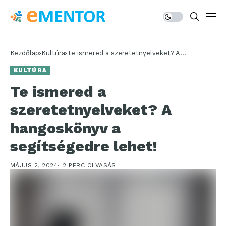
Kezdőlap
Kultúra
Te ismered a szeretetnyelveket? A
hangoskönyv a segítségedre lehet!
KULTÚRA
Te ismered a
szeretetnyelveket? A
hangoskönyv a
segítségedre lehet!
MÁJUS 2, 2024
2 PERC OLVASÁS