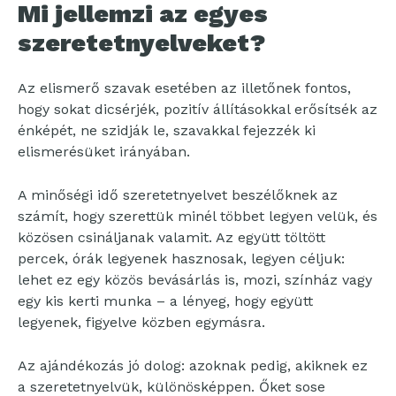
Mi jellemzi az egyes
szeretetnyelveket?
Az elismerő szavak esetében az illetőnek fontos,
hogy sokat dicsérjék, pozitív állításokkal erősítsék az
énképét, ne szidják le, szavakkal fejezzék ki
elismerésüket irányában.
A minőségi idő szeretetnyelvet beszélőknek az
számít, hogy szerettük minél többet legyen velük, és
közösen csináljanak valamit. Az együtt töltött
percek, órák legyenek hasznosak, legyen céljuk:
lehet ez egy közös bevásárlás is, mozi, színház vagy
egy kis kerti munka – a lényeg, hogy együtt
legyenek, figyelve közben egymásra.
Az ajándékozás jó dolog: azoknak pedig, akiknek ez
a szeretetnyelvük, különösképpen. Őket sose