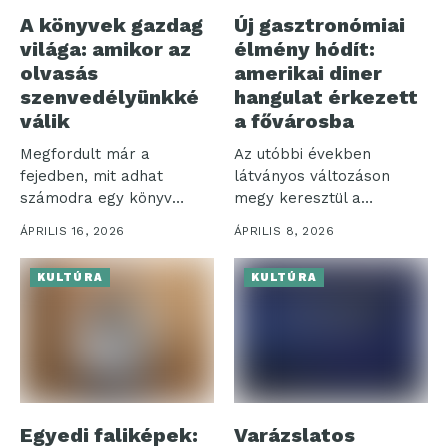
A könyvek gazdag
Új gasztronómiai
világa: amikor az
élmény hódít:
olvasás
amerikai diner
szenvedélyünkké
hangulat érkezett
válik
a fővárosba
Megfordult már a
Az utóbbi években
fejedben, mit adhat
látványos változáson
számodra egy könyv
megy keresztül a
elolvasása? A
vendéglátóipar: egyre
ÁPRILIS 16, 2026
ÁPRILIS 8, 2026
könyvekből...
nagyobb hangsúlyt...
KULTÚRA
KULTÚRA
Egyedi faliképek:
Varázslatos