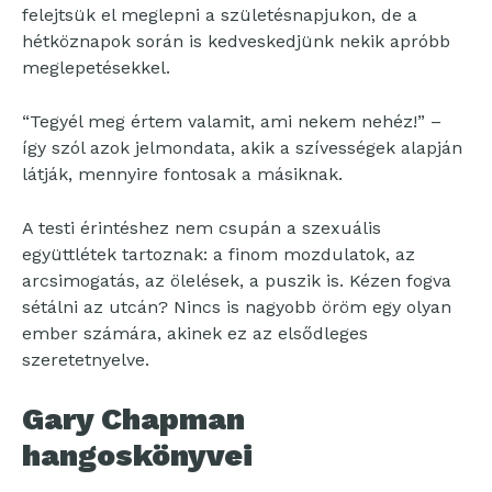
felejtsük el meglepni a születésnapjukon, de a
hétköznapok során is kedveskedjünk nekik apróbb
meglepetésekkel.
“Tegyél meg értem valamit, ami nekem nehéz!” –
így szól azok jelmondata, akik a szívességek alapján
látják, mennyire fontosak a másiknak.
A testi érintéshez nem csupán a szexuális
együttlétek tartoznak: a finom mozdulatok, az
arcsimogatás, az ölelések, a puszik is. Kézen fogva
sétálni az utcán? Nincs is nagyobb öröm egy olyan
ember számára, akinek ez az elsődleges
szeretetnyelve.
Gary Chapman
hangoskönyvei