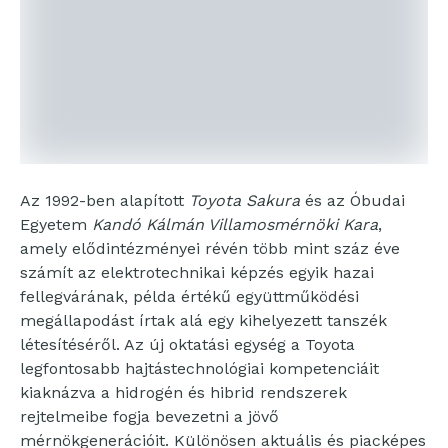
Az 1992-ben alapított
Toyota Sakura
és az Óbudai
Egyetem
Kandó Kálmán Villamosmérnöki Kara
,
amely elődintézményei révén több mint száz éve
számít az elektrotechnikai képzés egyik hazai
fellegvárának, példa értékű együttműködési
megállapodást írtak alá egy kihelyezett tanszék
létesítéséről. Az új oktatási egység a Toyota
legfontosabb hajtástechnológiai kompetenciáit
kiaknázva a hidrogén és hibrid rendszerek
rejtelmeibe fogja bevezetni a jövő
mérnökgenerációit. Különösen aktuális és piacképes