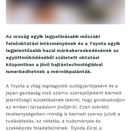
Az ország egyik legpatinásabb műszaki
felsőoktatási intézményének és a Toyota egyik
legjelentősebb hazai márkakereskedésének az
együttműködéséből született oktatási
központban a jövő hajtástechnológiáival
ismerkedhetnek a mérnökpalánták.
A Toyota a világ legnagyobb autógyártójaként és a
japán gazdaság első számú szereplőjeként kiemelt
jelentőségű küldetésének tekinti, hogy gondoskodjon
az emberi társadalom jövőjéről. Ezen sokrétű
tevékenységeiben mindig is kiemelt szerep jutott a
tudásátadás, az oktatás, a tudományos és
szakképzés feladatkörének.
Tojoda Eicsi
, a