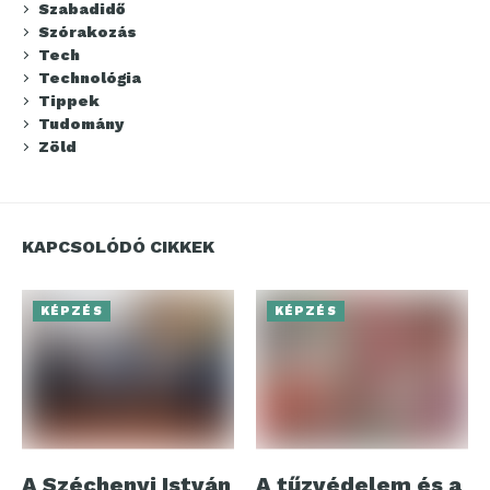
Szabadidő
Szórakozás
Tech
Technológia
Tippek
Tudomány
Zöld
KAPCSOLÓDÓ CIKKEK
KÉPZÉS
KÉPZÉS
A Széchenyi István
A tűzvédelem és a