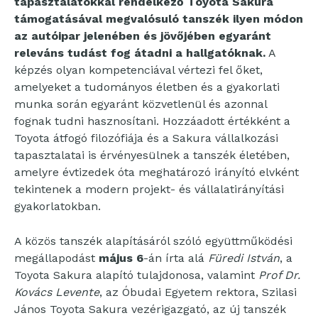
tapasztalatokkal rendelkező Toyota Sakura
támogatásával megvalósuló tanszék ilyen módon
az autóipar jelenében és jövőjében egyaránt
releváns tudást fog átadni a hallgatóknak.
A
képzés olyan kompetenciával vértezi fel őket,
amelyeket a tudományos életben és a gyakorlati
munka során egyaránt közvetlenül és azonnal
fognak tudni hasznosítani. Hozzáadott értékként a
Toyota átfogó filozófiája és a Sakura vállalkozási
tapasztalatai is érvényesülnek a tanszék életében,
amelyre évtizedek óta meghatározó irányító elvként
tekintenek a modern projekt- és vállalatirányítási
gyakorlatokban.
A közös tanszék alapításáról szóló együttműködési
megállapodást
május 6
-án írta alá
Füredi István
, a
Toyota Sakura alapító tulajdonosa, valamint
Prof Dr.
Kovács Levente
, az Óbudai Egyetem rektora, Szilasi
János Toyota Sakura vezérigazgató, az új tanszék