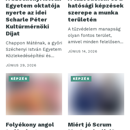
Egyetem oktatója
hatósági képzések
nyerte az idei
szerepe a munka
Scharle Péter
területén
Kultúrmérnöki
A tűzvédelem manapság
Díjat
olyan fontos terület,
amivel minden felelősen
Chappon Máténak, a győri
működő vállalkozásnak
Széchenyi István Egyetem
JÚNIUS 14, 2026
foglalkoznia...
Közlekedésépítési és
Vízmérnöki Tanszéke
JÚNIUS 29, 2026
oktatójának...
KÉPZÉS
KÉPZÉS
Folyékony angol
Miért jó Scrum