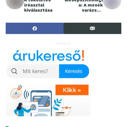
A tökéletes
Mesepszichológi
íróasztal
a: A mesék
kiválasztása
varázsa a
tudomány
tükrében
HIRDETÉS