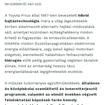
területekről van szó.
A Toyota Prius által 1997-ben bevezetett
hibrid
hajtástechnológia
mára a világ legszélesebb
körben alkalmazott alternatív hajtási módozatává
vált, amellyel különösen költséghatékony módon
érhető el fogyasztás- és emissziócsökkentés. A
többféle módon (tüzelőanyagcellában elektromos
energia előállítására, vagy belső égésű motorban
elégetve), kiemelkedő hatásfokon felhasználható
hidrogén
előtt pedig gyakorlatilag végtelen távlatok
állnak, mint az emberiség hosszú távú
energiaellátásának legígéretesebb eszköze.
A műszak tudományos együttműködések,
általános
és középiskolai szemléltető és ismeretterjesztő
programok, valamint az elmúlt években végzett
felsőoktatási képzések terén komoly