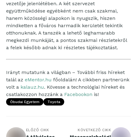
vezetője jelenlétében. A két szervezet
együttműködése egyébként nem csak szakmai,
hanem közösségi alapokon is nyugszik, hiszen
mindketten a főváros harmadik kerületét tekintik
otthonuknak. A tanszék a lehető leghamarabb
megkezdi munkáját, a pontos szakmai részletekről
a felek később adnak ki részletes tájékoztatást.
Irányt mutatunk a világban – További friss híreket
talál az
eMentor.hu
főoldalán! A cikkben partnerünk
volt a
kalauz.hu
. Kövesse a technológiai híreket és
csatlakozzon hozzánk a
Facebookon
is!
Óbudai Egyetem
Toyota
ELŐZŐ CIKK
KÖVETKEZŐ CIKK