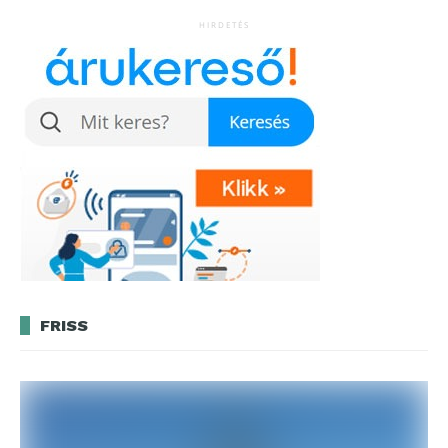
HIRDETÉS
FRISS