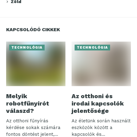
Zöld
KAPCSOLÓDÓ CIKKEK
TECHNOLÓGIA
TECHNOLÓGIA
Melyik
Az otthoni és
robotfűnyírót
irodai kapcsolók
válaszd?
jelentősége
Az otthoni fűnyírás
Az életünk során használt
kérdése sokak számára
eszközök között a
fontos döntést jelent,
kapcsolók és