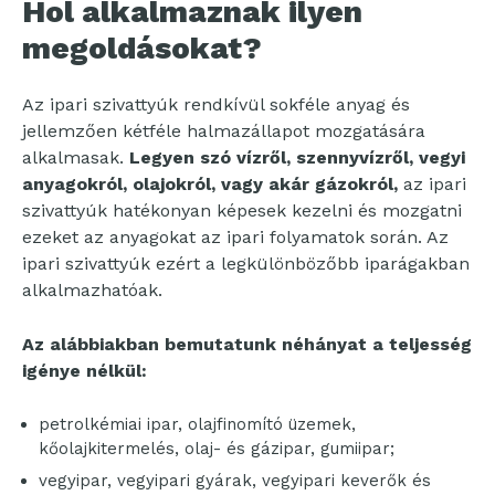
Hol alkalmaznak ilyen
megoldásokat?
Az ipari szivattyúk rendkívül sokféle anyag és
jellemzően kétféle halmazállapot mozgatására
alkalmasak.
Legyen szó vízről, szennyvízről, vegyi
anyagokról, olajokról, vagy akár gázokról,
az ipari
szivattyúk hatékonyan képesek kezelni és mozgatni
ezeket az anyagokat az ipari folyamatok során. Az
ipari szivattyúk ezért a legkülönbözőbb iparágakban
alkalmazhatóak.
Az alábbiakban bemutatunk néhányat a teljesség
igénye nélkül:
petrolkémiai ipar, olajfinomító üzemek,
kőolajkitermelés, olaj- és gázipar, gumiipar;
vegyipar, vegyipari gyárak, vegyipari keverők és