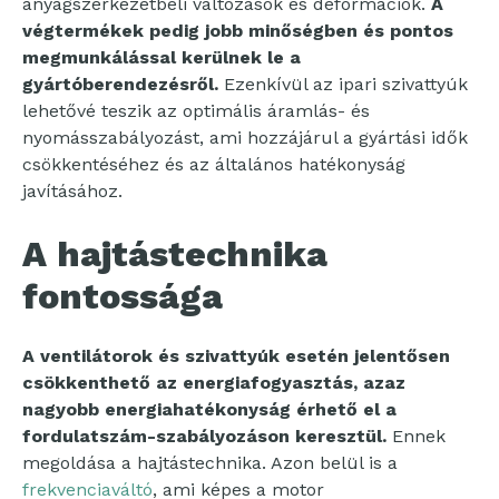
anyagszerkezetbeli változások és deformációk.
A
végtermékek pedig jobb minőségben és pontos
megmunkálással kerülnek le a
gyártóberendezésről.
Ezenkívül az ipari szivattyúk
lehetővé teszik az optimális áramlás- és
nyomásszabályozást, ami hozzájárul a gyártási idők
csökkentéséhez és az általános hatékonyság
javításához.
A hajtástechnika
fontossága
A ventilátorok és szivattyúk esetén jelentősen
csökkenthető az energiafogyasztás, azaz
nagyobb energiahatékonyság érhető el a
fordulatszám-szabályozáson keresztül.
Ennek
megoldása a hajtástechnika. Azon belül is a
frekvenciaváltó
, ami képes a motor