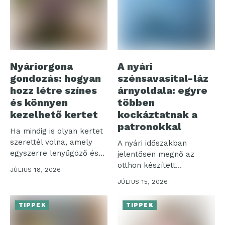
Nyáriorgona
A nyári
gondozás: hogyan
szénsavasital-láz
hozz létre színes
árnyoldala: egyre
és könnyen
többen
kezelhető kertet
kockáztatnak a
patronokkal
Ha mindig is olyan kertet
szerettél volna, amely
A nyári időszakban
egyszerre lenyűgöző és
jelentősen megnő az
nem...
otthon készített
JÚLIUS 18, 2026
szénsavas italok iránti
JÚLIUS 15, 2026
igény,...
TIPPEK
TIPPEK