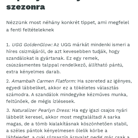
szezonra
Nézzünk most néhány konkrét tippet, ami megfelel
a fenti feltételeknek
UGG GoldenGlow:
Az UGG márkát mindenki ismeri a
híres csizmájáról, de azt kevesebben tudják, hogy
szandálokat is gyártanak. Ez egy remek,
csúszásmentes talppal rendelkező, állítható pántú,
extra kényelmes darab.
Amambaih Carmen Flatform:
Ha szereted az igényes,
egyedi lábbeliket, akkor ez a tökéletes választás
számodra. A szandálok mindegyike kézműves munka,
feltűnőek, de mégis ízlésesek.
Naturalizer Pearlyn Dress:
Ha egy igazi csajos nyári
lábbelit keresel, akkor most megtaláltad! A sarka
magas, de a tömb kialakításnak köszönhetően stabil,
a széles pántok kényelmesen ölelik körbe a
lábfejedet, a cuki rózsaszín árnyalat pedig már csak a