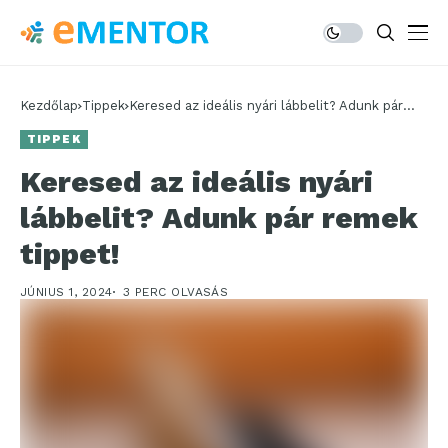
Kezdőlap
Tippek
Keresed az ideális nyári lábbelit? Adunk pár
remek tippet!
TIPPEK
Keresed az ideális nyári
lábbelit? Adunk pár remek
tippet!
JÚNIUS 1, 2024
3 PERC OLVASÁS