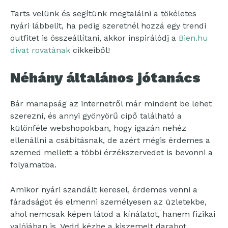
Tarts velünk és segítünk megtalálni a tökéletes
nyári lábbelit, ha pedig szeretnél hozzá egy trendi
outfitet is összeállítani, akkor inspirálódj a
Bien.hu
divat rovatának
cikkeiből!
Néhány általános jótanács
Bár manapság az internetről már mindent be lehet
szerezni, és annyi gyönyörű cipő található a
különféle webshopokban, hogy igazán nehéz
ellenállni a csábításnak, de azért mégis érdemes a
szemed mellett a többi érzékszervedet is bevonni a
folyamatba.
Amikor nyári szandált keresel, érdemes venni a
fáradságot és elmenni személyesen az üzletekbe,
ahol nemcsak képen látod a kínálatot, hanem fizikai
valójában is. Vedd kézbe a kiszemelt darabot,