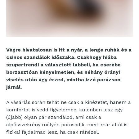
Végre hivatalosan is itt a nyár, a lenge ruhák és a
csinos szandálok időszaka. Csakhogy hiába
szupertrendi a választott lábbeli, ha cserébe
borzasztóan kényelmetlen, és néhány órányi
viselés után úgy érzed, mintha izzó parázson
járnál.
A vásárlás során tehát ne csak a kinézetet, hanem a
komfortot is vedd figyelembe, különben lesz egy
(újabb) olyan pár szandálod, ami csak a
cipősszekrény mélyén porosodik, mert már attól is
fizikai fájdalmad lesz, ha csak ránézel.