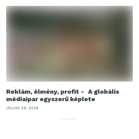
Reklám, élmény, profit - A globális
médiaipar egyszerű képlete
JÚLIUS 29, 2026
HIRDETÉS