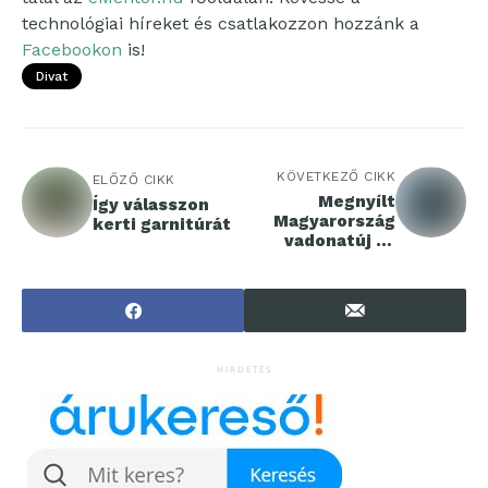
technológiai híreket és csatlakozzon hozzánk a
Facebookon
is!
Divat
KÖVETKEZŐ CIKK
ELŐZŐ CIKK
Megnyílt
Így válasszon
Magyarország
kerti garnitúrát
vadonatúj e-
sport központja
HIRDETÉS