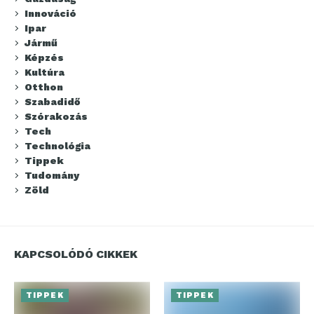
Innováció
Ipar
Jármű
Képzés
Kultúra
Otthon
Szabadidő
Szórakozás
Tech
Technológia
Tippek
Tudomány
Zöld
KAPCSOLÓDÓ CIKKEK
TIPPEK
TIPPEK