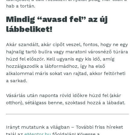
hab a tortán.
Mindig “avasd fel” az új
lábbeliket!
Akár szandált, akár cipőt veszel, fontos, hogy ne egy
hajnalig tartó bulira vagy maratoni városnéző túrára
húzd fel először. Kell ugyanis egy kis idő, amíg
hozzáigazodik a lábformádhoz, így ha első
alkalommal máris sokat van rajtad, akkor feltörheti
a sarkad.
Vásárlás után naponta rövid időkre húzd fel (akár
otthon), sétálgass benne, szoktasd hozzá a lábadat.
Irányt mutatunk a világban – További friss híreket
talál az
eMentor.hu
főoldalán! Kövesse a