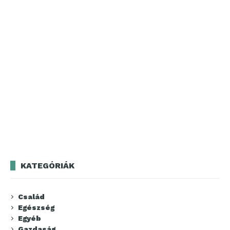
KATEGÓRIÁK
Család
Egészség
Egyéb
Gazdaság