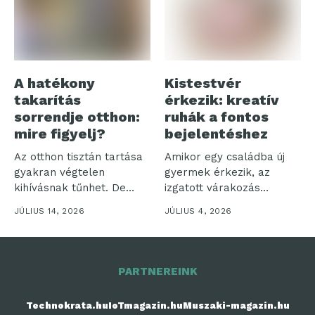
A hatékony
Kistestvér
takarítás
érkezik: kreatív
sorrendje otthon:
ruhák a fontos
mire figyelj?
bejelentéshez
Az otthon tisztán tartása
Amikor egy családba új
gyakran végtelen
gyermek érkezik, az
kihívásnak tűnhet. De
izgatott várakozás
vajon miért olyan...
időszaka veszi kezdetét....
JÚLIUS 14, 2026
JÚLIUS 4, 2026
PARTNEREINK
Technokrata.hu
IoTmagazin.hu
Muszaki-magazin.hu