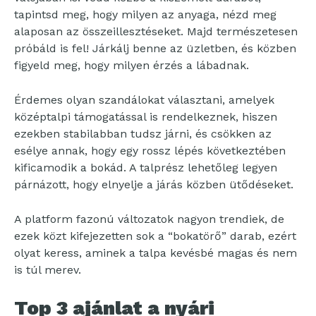
tapintsd meg, hogy milyen az anyaga, nézd meg
alaposan az összeillesztéseket. Majd természetesen
próbáld is fel! Járkálj benne az üzletben, és közben
figyeld meg, hogy milyen érzés a lábadnak.
Érdemes olyan szandálokat választani, amelyek
középtalpi támogatással is rendelkeznek, hiszen
ezekben stabilabban tudsz járni, és csökken az
esélye annak, hogy egy rossz lépés következtében
kificamodik a bokád. A talprész lehetőleg legyen
párnázott, hogy elnyelje a járás közben ütődéseket.
A platform fazonú változatok nagyon trendiek, de
ezek közt kifejezetten sok a “bokatörő” darab, ezért
olyat keress, aminek a talpa kevésbé magas és nem
is túl merev.
Top 3 ajánlat a nyári