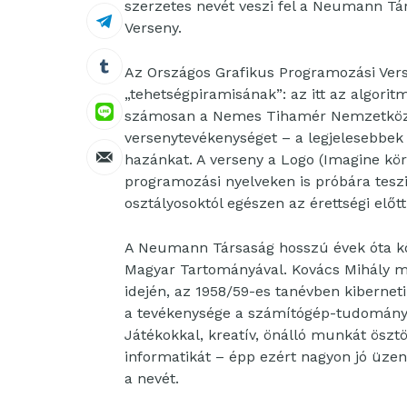
szerzetes nevét veszi fel a Neumann Tár
Verseny.
Az Országos Grafikus Programozási Ver
„tehetségpiramisának”: az itt az algori
számosan a Nemes Tihamér Nemzetközi 
versenytevékenységet – a legjelesebbek 
hazánkat. A verseny a Logo (Imagine kör
programozási nyelveken is próbára teszi
osztályosoktól egészen az érettségi előtt 
A Neumann Társaság hosszú évek óta kö
Magyar Tartományával. Kovács Mihály 
idején, az 1958/59-es tanévben kiberneti
a tevékenysége a számítógép-tudomány 
Játékokkal, kreatív, önálló munkát öszt
informatikát – épp ezért nagyon jó üzen
a nevét.