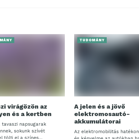
MÁNY
TUDOMÁNY
zi virágözön az
A jelen és a jövő
yen és a kertben
elektromosautó-
akkumulátorai
 tavaszi napsugarak
nnek, sokunk szívét
Az elektromobilitás hatéko
tölti el a színes...
és kényelme az autókban h