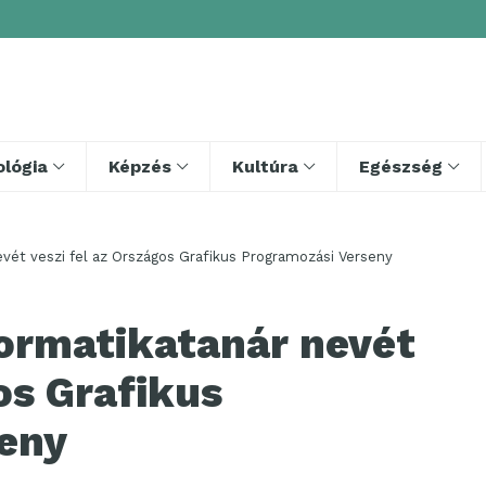
lógia
Képzés
Kultúra
Egészség
evét veszi fel az Országos Grafikus Programozási Verseny
formatikatanár nevét
os Grafikus
eny