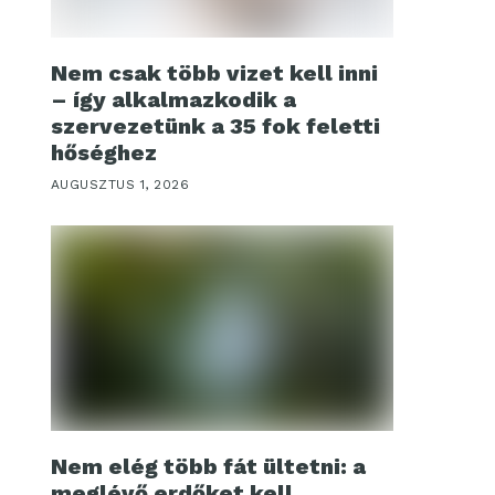
Nem csak több vizet kell inni
– így alkalmazkodik a
szervezetünk a 35 fok feletti
hőséghez
AUGUSZTUS 1, 2026
Nem elég több fát ültetni: a
meglévő erdőket kell