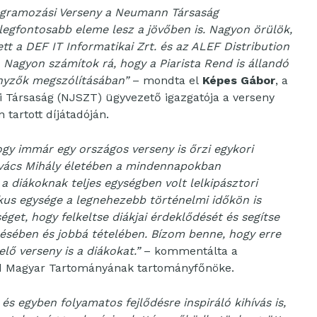
ogramozási Verseny a Neumann Társaság
egfontosabb eleme lesz a jövőben is. Nagyon örülök,
t a DEF IT Informatikai Zrt. és az ALEF Distribution
 Nagyon számítok rá, hogy a Piarista Rend is állandó
enyzők megszólításában”
– mondta el
Képes Gábor
, a
ársaság (NJSZT) ügyvezető igazgatója a verseny
tartott díjátadóján.
gy immár egy országos verseny is őrzi egykori
ovács Mihály életében a mindennapokban
a diákoknak teljes egységben volt lelkipásztori
kus egysége a legnehezebb történelmi időkön is
éget, hogy felkeltse diákjai érdeklődését és segítse
ésében és jobbá tételében. Bízom benne, hogy erre
lő verseny is a diákokat.
”
– kommentálta a
end Magyar Tartományának tartományfőnöke.
s egyben folyamatos fejlődésre inspiráló kihívás is,