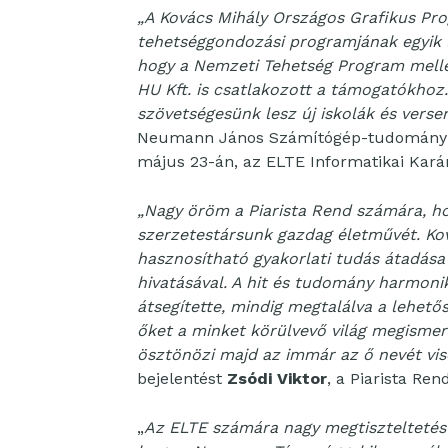
„A Kovács Mihály Országos Grafikus Pr
tehetséggondozási programjának egyik l
hogy a Nemzeti Tehetség Program mellet
HU Kft. is csatlakozott a támogatókhoz.
szövetségesünk lesz új iskolák és vers
Neumann János Számítógép-tudományi T
május 23-án, az ELTE Informatikai Karán 
„Nagy öröm a Piarista Rend számára, ho
szerzetestársunk gazdag életművét. K
hasznosítható gyakorlati tudás átadása 
hivatásával. A hit és tudomány harmoni
átsegítette, mindig megtalálva a lehetős
őket a minket körülvevő világ megismer
ösztönözi majd az immár az ő nevét vise
bejelentést
Zsódi Viktor
, a Piarista R
„
Az ELTE számára nagy megtiszteltetés é