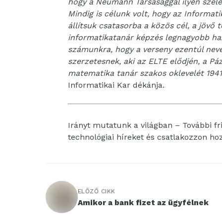
hogy a Neumann Társasággal ilyen szél
Mindig is célunk volt, hogy az Informati
állítsuk csatasorba a közös cél, a jövő
informatikatanár képzés legnagyobb h
számunkra, hogy a verseny ezentúl nevéb
szerzetesnek, aki az ELTE elődjén, a 
matematika tanár szakos oklevelét 194
Informatikai Kar dékánja.
Irányt mutatunk a világban – További fri
technológiai híreket és csatlakozzon h
ELŐZŐ CIKK
Amikor a bank fizet az ügyfélnek