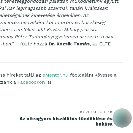
es tehetséggondozási palettán működhetünk együtt.
kai Kar legmagasabb szakmai, tanári kvalitásait
 tehetségeinek kinevelése érdekében. Az
azai intézményeként külön öröm és büszkeség
en is emléket állít Kovács Mihály piarista
Pázmány Péter Tudományegyetemen szerezte fizika-
1-ben.
” – fűzte hozzá
Dr. Kozsik Tamás
, az ELTE
ss híreket talál az
eMentor.hu
főoldalán! Kövesse a
ozzánk a
Facebookon
is!
KÖVETKEZŐ CIKK
Az ultragyors kiszállítás tündöklése és
bukása