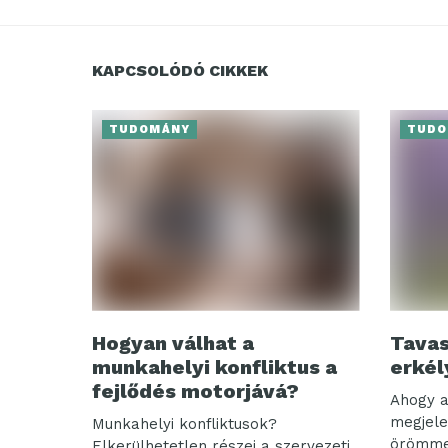
KAPCSOLÓDÓ CIKKEK
TUDOMÁNY
TUDO
Hogyan válhat a
Tavas
munkahelyi konfliktus a
erkél
fejlődés motorjává?
Ahogy a
megjele
Munkahelyi konfliktusok?
örömmel 
Elkerülhetetlen részei a szervezeti