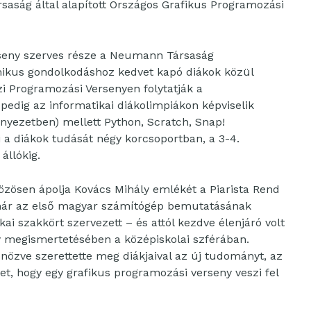
saság által alapított Országos Grafikus Programozási
seny szerves része a Neumann Társaság
tmikus gondolkodáshoz kedvet kapó diákok közül
Programozási Versenyen folytatják a
pedig az informatikai diákolimpiákon képviselik
nyezetben) mellett Python, Scratch, Snap!
 a diákok tudását négy korcsoportban, a 3-4.
állókig.
zösen ápolja Kovács Mihály emlékét a Piarista Rend
már az első magyar számítógép bemutatásának
kai szakkört szervezett – és attól kezdve élenjáró volt
megismertetésében a középiskolai szférában.
önözve szerettette meg diákjaival az új tudományt, az
et, hogy egy grafikus programozási verseny veszi fel