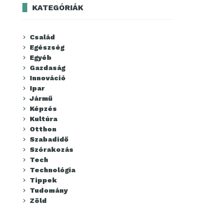
KATEGÓRIÁK
Család
Egészség
Egyéb
Gazdaság
Innováció
Ipar
Jármű
Képzés
Kultúra
Otthon
Szabadidő
Szórakozás
Tech
Technológia
Tippek
Tudomány
Zöld