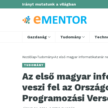
Irányt mutatunk a világban
Gazdaság
Tudomány
Techno
Kezdőlap
Tudomány
Az első magyar informatikatanár n
TUDOMÁNY
Az első magyar in
veszi fel az Ország
Programozási Vers