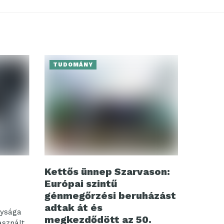
TUDOMÁNY
Kettős ünnep Szarvason:
Európai szintű
génmegőrzési beruházást
adtak át és
nysága
megkezdődött az 50.
asznált