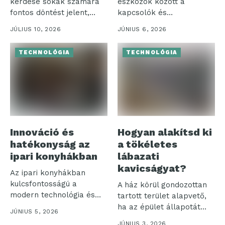
kérdése sokak számára
eszközök között a
fontos döntést jelent,
kapcsolók és
különösen, amikor a...
szerelvények különösen
JÚLIUS 10, 2026
JÚNIUS 6, 2026
jelentős...
TECHNOLÓGIA
TECHNOLÓGIA
Innováció és
Hogyan alakítsd ki
hatékonyság az
a tökéletes
ipari konyhákban
lábazati
kavicságyat?
Az ipari konyhákban
kulcsfontosságú a
A ház körül gondozottan
modern technológia és
tartott terület alapvető,
hatékonyság
ha az épület állapotát
JÚNIUS 5, 2026
összehangolása. Ezek a...
hosszú...
JÚNIUS 3, 2026