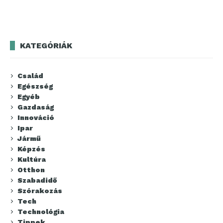
KATEGÓRIÁK
Család
Egészség
Egyéb
Gazdaság
Innováció
Ipar
Jármű
Képzés
Kultúra
Otthon
Szabadidő
Szórakozás
Tech
Technológia
Tippek