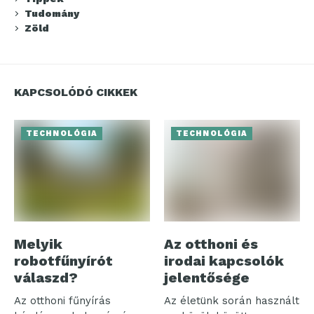
Tudomány
Zöld
KAPCSOLÓDÓ CIKKEK
TECHNOLÓGIA
TECHNOLÓGIA
Melyik
Az otthoni és
robotfűnyírót
irodai kapcsolók
válaszd?
jelentősége
Az otthoni fűnyírás
Az életünk során használt