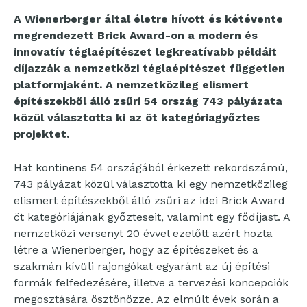
A Wienerberger által életre hívott és kétévente
megrendezett Brick Award-on a modern és
innovatív téglaépítészet legkreatívabb példáit
díjazzák a nemzetközi téglaépítészet független
platformjaként. A nemzetközileg elismert
építészekből álló zsűri 54 ország 743 pályázata
közül választotta ki az öt kategóriagyőztes
projektet.
Hat kontinens 54 országából érkezett rekordszámú,
743 pályázat közül választotta ki egy nemzetközileg
elismert építészekből álló zsűri az idei Brick Award
öt kategóriájának győzteseit, valamint egy fődíjast. A
nemzetközi versenyt 20 évvel ezelőtt azért hozta
létre a Wienerberger, hogy az építészeket és a
szakmán kívüli rajongókat egyaránt az új építési
formák felfedezésére, illetve a tervezési koncepciók
megosztására ösztönözze. Az elmúlt évek során a