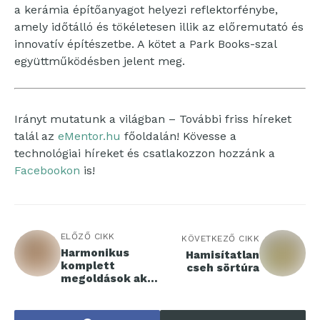
a kerámia építőanyagot helyezi reflektorfénybe,
amely időtálló és tökéletesen illik az előremutató és
innovatív építészetbe. A kötet a Park Books-szal
együttműködésben jelent meg.
Irányt mutatunk a világban – További friss híreket
talál az
eMentor.hu
főoldalán! Kövesse a
technológiai híreket és csatlakozzon hozzánk a
Facebookon
is!
ELŐZŐ CIKK
KÖVETKEZŐ CIKK
Harmonikus
Hamisítatlan
komplett
cseh sörtúra
megoldások akár
kis
fürdőszobákba is