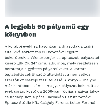
A legjobb 50 pályamű egy
könyvben
A korábbi évekhez hasonlóan a díjazottak a zsűri
által kiválasztott top 50 nevezővel együtt
bekerülnek, a Wienerberger az építészeti pályázatot
kísérő „BRICK 24” című albumba, mely részletesen
bemutatja a győztes pályaműveket. A kortárs
téglaépítészetről szóló áttekintést a nemzetközi
szerzők öt esszéje teszi teljessé. A könyv – melybe
már korábban számos magyar pályázat bekerült az
évek során, köztük a 2006-ban fődíjas magyar lakó-
és irodaépület, a pécsi Barbakán Ház (tervezők:
Építész Stúdió Kft., Cságoly Ferenc, Keller Ferenc) –