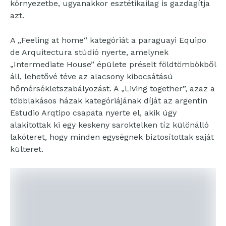
környezetbe, ugyanakkor esztétikailag is gazdagítja
azt.
A „Feeling at home“ kategóriát a paraguayi Equipo
de Arquitectura stúdió nyerte, amelynek
„Intermediate House” épülete préselt földtömbökből
áll, lehetővé téve az alacsony kibocsátású
hőmérsékletszabályozást. A „Living together”, azaz a
többlakásos házak kategóriájának díját az argentin
Estudio Arqtipo csapata nyerte el, akik úgy
alakítottak ki egy keskeny saroktelken tíz különálló
lakóteret, hogy minden egységnek biztosítottak saját
külteret.