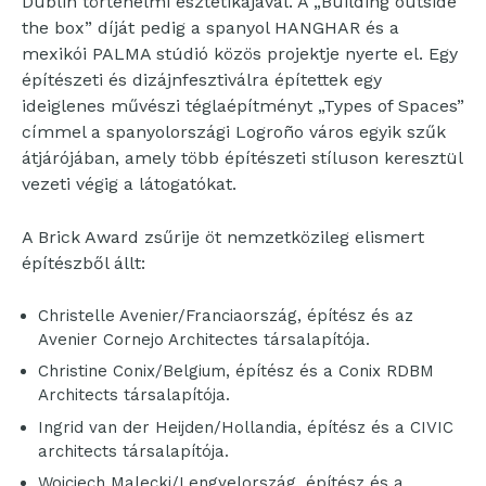
Dublin történelmi esztétikájával. A „Building outside
the box” díját pedig a spanyol HANGHAR és a
mexikói PALMA stúdió közös projektje nyerte el. Egy
építészeti és dizájnfesztiválra építettek egy
ideiglenes művészi téglaépítményt „Types of Spaces”
címmel a spanyolországi Logroño város egyik szűk
átjárójában, amely több építészeti stíluson keresztül
vezeti végig a látogatókat.
A Brick Award zsűrije öt nemzetközileg elismert
építészből állt:
Christelle Avenier/Franciaország, építész és az
Avenier Cornejo Architectes társalapítója.
Christine Conix/Belgium, építész és a Conix RDBM
Architects társalapítója.
Ingrid van der Heijden/Hollandia, építész és a CIVIC
architects társalapítója.
Wojciech Malecki/Lengyelország, építész és a