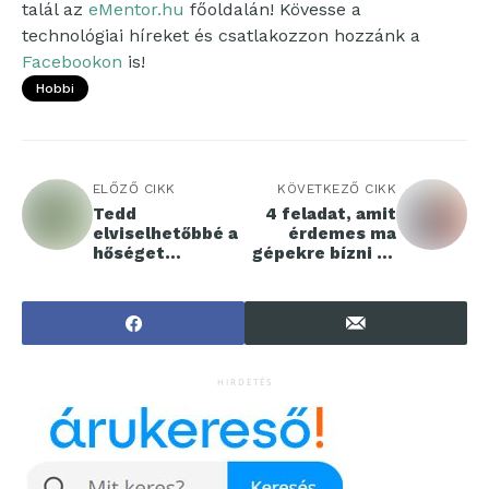
talál az
eMentor.hu
főoldalán! Kövesse a
technológiai híreket és csatlakozzon hozzánk a
Facebookon
is!
Hobbi
ELŐZŐ CIKK
KÖVETKEZŐ CIKK
Tedd
4 feladat, amit
elviselhetőbbé a
érdemes ma
hőséget
gépekre bízni az
párakapuval!
emberek helyett
HIRDETÉS