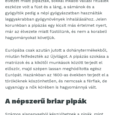
élvezet miatt pipáztak, sokkal inkább vallási rituálék
eszköze volt a füst és a láng, a sámánok és a
gyógyítók pedig a népi gyógyászatban használták
leggyakrabban gyógynövények inhalálásához. Jelen
korunkban a pipázás egy kicsit más értelmet nyert,
már az élvezete miatt füstölünk, és nem a korabeli
hagyományokat követjük.
Európába csak azután jutott a dohánytermékekből,
miután felfedezték az Újvilágot. A pipázás szokása a
matrózok és a kikötői munkások között terjedt el
először, majd szépen lassan meghódította egész
Európát. Hazánkban az 1600-as években terjedt el a
törököknek köszönhetően, és nemcsak a férfiak, de
ugyanúgy a nők körében is hagyománnyá vált.
A népszerű briar pipák
Számos alapanyagból készülhetnek a pipák, mint