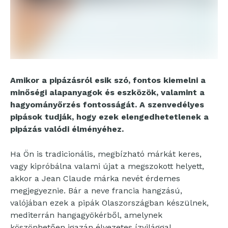
Amikor a pipázásról esik szó, fontos kiemelni a
minőségi alapanyagok és eszközök, valamint a
hagyományőrzés fontosságát. A szenvedélyes
pipások tudják, hogy ezek elengedhetetlenek a
pipázás valódi élményéhez.
Ha Ön is tradicionális, megbízható márkát keres,
vagy kipróbálna valami újat a megszokott helyett,
akkor a Jean Claude márka nevét érdemes
megjegyeznie. Bár a neve francia hangzású,
valójában ezek a pipák Olaszországban készülnek,
mediterrán hangagyökérből, amelynek
köszönhetően igazán élvezetes ízvilággal