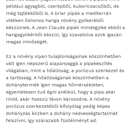
például agyagból, cserépből, kukoricsacsőből, de
még tajtékkőből is. A briar pipák a mediterrán
vidéken őshonos hanga növény gyökeréből
készülnek. A Jean Claude pipák mindegyike ebből a
hangagyökérből készül, így szavatolva azok igazán
magas minőségét.
Ez a növény olyan tulajdonságainak köszönhetően
vált igen népszerű alapanyaggá a pipakészítés
világában, mint a hőállóság, a porózus szerkezet és
a tartósság. A hőállóságának köszönhetően a
dohánytermék igen magas hőmérsékleten,
egyenletesen tud égni anélkül, hogy a pipa akár
rövid, akár hosszú távon károsodna. A növény
porózus szerkezetéből kifolyólag pedig képes
dohányzás közben a dohány nedvességtartalmát
felszívni, így szárazabb füstélményt ad.