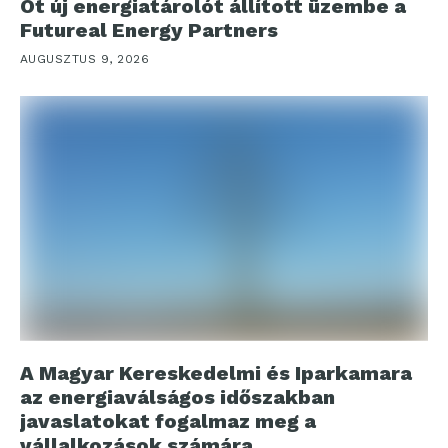
Öt új energiatárolót állított üzembe a
Futureal Energy Partners
AUGUSZTUS 9, 2026
A Magyar Kereskedelmi és Iparkamara
az energiaválságos időszakban
javaslatokat fogalmaz meg a
vállalkozások számára,