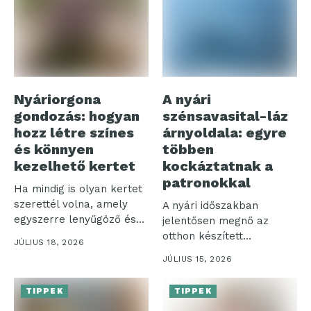
Nyáriorgona
A nyári
gondozás: hogyan
szénsavasital-láz
hozz létre színes
árnyoldala: egyre
és könnyen
többen
kezelhető kertet
kockáztatnak a
patronokkal
Ha mindig is olyan kertet
szerettél volna, amely
A nyári időszakban
egyszerre lenyűgöző és
jelentősen megnő az
nem...
otthon készített
JÚLIUS 18, 2026
szénsavas italok iránti
JÚLIUS 15, 2026
igény,...
TIPPEK
TIPPEK