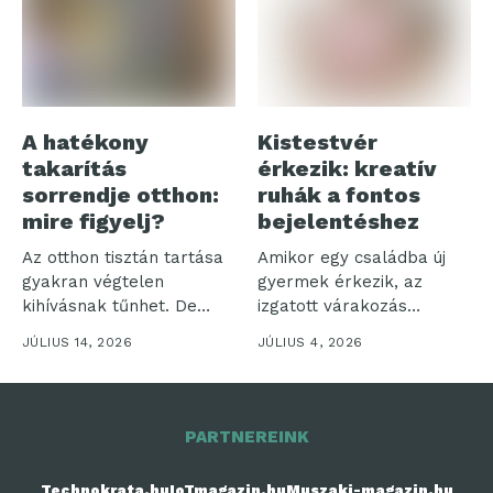
A hatékony
Kistestvér
takarítás
érkezik: kreatív
sorrendje otthon:
ruhák a fontos
mire figyelj?
bejelentéshez
Az otthon tisztán tartása
Amikor egy családba új
gyakran végtelen
gyermek érkezik, az
kihívásnak tűnhet. De
izgatott várakozás
vajon miért olyan...
időszaka veszi kezdetét....
JÚLIUS 14, 2026
JÚLIUS 4, 2026
PARTNEREINK
Technokrata.hu
IoTmagazin.hu
Muszaki-magazin.hu