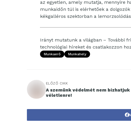
az egyetlen, amely mutatja, mennyire h
munkaidőn túl is elérhetőek a dolgozók 
kékgalléros szektorban a lemorzsolódástó
Irányt mutatunk a világban – További fri
technológiai híreket és csatlakozzon h
Munkaerő
Munkahely
ELŐZŐ CIKK
A szemünk védelmét nem bízhatjuk
véletlenre!