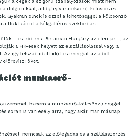
maguk a cégek a szigorú szabályozások miatt nem
i a dolgozókkal, addig egy munkaerő-kölcsönzés
k. Gyakran élnek is ezzel a lehetőséggel a kölcsönző
i a fluktuációt a kékgalléros szektorban.
tőlük – és ebben a Beraman Hungary az élen jár –, az
oldják a HR-esek helyett az elszállásolással vagy a
 Az így felszabadult időt és energiát az adott
y előreviszi őket.
ációt munkaerő-
rmelőüzemmel, hanem a munkaerő-kölcsönző céggel
tés során is van esély arra, hogy akár már másnap
önzéssel: nemcsak az előlegadás és a szállásszerzés