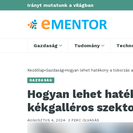
Irányt mutatunk a világban
Gazdaság
Tudomány
Techno
Kezdőlap
Gazdaság
Hogyan lehet hatékony a toborzás a
GAZDASÁG
Hogyan lehet haté
kékgalléros szekt
AUGUSZTUS 4, 2024
3 PERC OLVASÁS