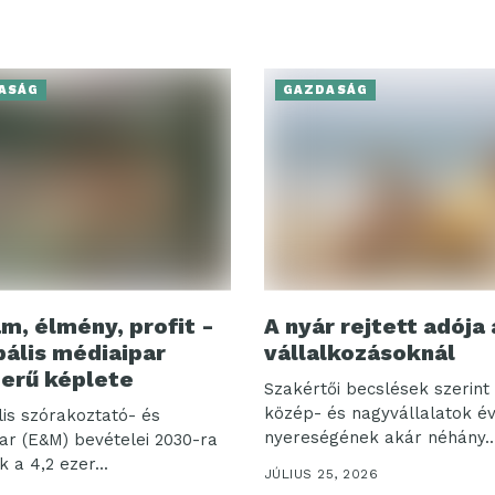
ASÁG
GAZDASÁG
m, élmény, profit -
A nyár rejtett adója 
bális médiaipar
vállalkozásoknál
erű képlete
Szakértői becslések szerint 
közép- és nagyvállalatok é
lis szórakoztató- és
nyereségének akár néhány..
ar (E&M) bevételei 2030-ra
k a 4,2 ezer...
JÚLIUS 25, 2026