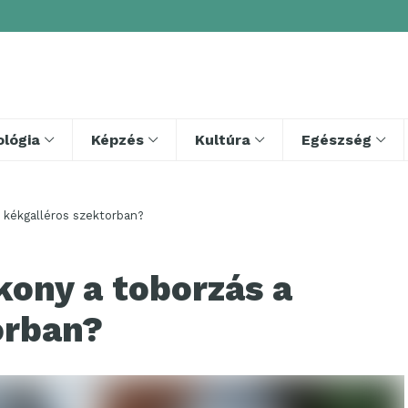
lógia
Képzés
Kultúra
Egészség
 kékgalléros szektorban?
kony a toborzás a
orban?