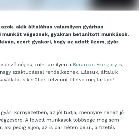
azok, akik általában valamilyen gyárban
i munkát végeznek, gyakran betanított munkások.
íván, ezért gyakori, hogy az adott üzem, gyár
lcsönző cégek, mint amilyen a
Beraman Hungary
is,
y nagy szaktudással rendelkeznek. Lássuk, általuk
állalót sikerüljön felvenni, illetve megtartani!
, gyári környezetben, az jól tudja, mennyire nehéz jó
elvégzésére. A felvett munkások többsége meg sem
 aki pedig eljön, az is pár héten belül, a fizetés