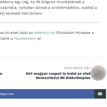
atékony egy cég. Az itt dolgozó munkatársak a
számára, nyitottan állnak a problémáikhoz, ezáltal a
l kevésbé kell tartani.
ss híreket talál az
eMentor.hu
főoldalán! Kövesse a
ozzánk a
Facebookon
is!
KÖVETKEZŐ CIKK
 a
Két magyar csapat is indul az első
Nemzetközi MI Diákolimpián
Megosztás