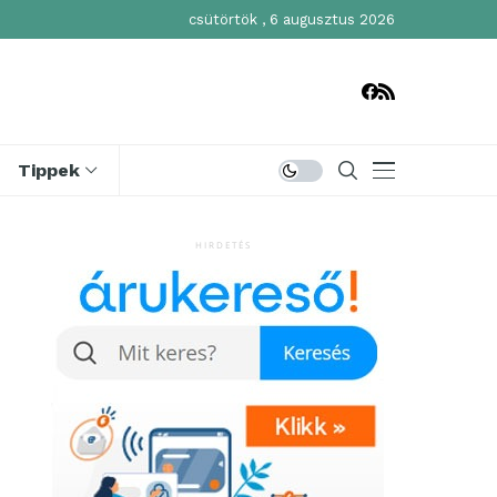
csütörtök , 6 augusztus 2026
Tippek
HIRDETÉS