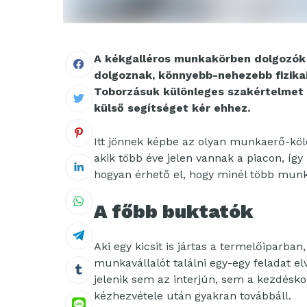
A kékgalléros munkakörben dolgozók 
dolgoznak, könnyebb-nehezebb fizika
Toborzásuk különleges szakértelmet k
külső segítséget kér ehhez.
Itt jönnek képbe az olyan munkaerő-kö
akik több éve jelen vannak a piacon, íg
hogyan érhető el, hogy minél több munkav
A főbb buktatók
Aki egy kicsit is jártas a termelőiparban
munkavállalót találni egy-egy feladat 
jelenik sem az interjún, sem a kezdéskor,
kézhezvétele után gyakran továbbáll.