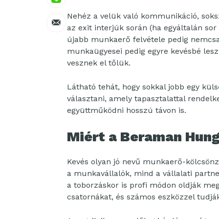
Nehéz a velük való kommunikáció, soks
az exit interjúk során (ha egyáltalán s
újabb munkaerő felvétele pedig nemcsa
munkaügyesei pedig egyre kevésbé leszne
vesznek el tőlük.
Látható tehát, hogy sokkal jobb egy kül
választani, amely tapasztalattal rendelk
együttműködni hosszú távon is.
Miért a Beraman Hun
Kevés olyan jó nevű munkaerő-kölcsönz
a munkavállalók, mind a vállalati partn
a toborzáskor is profi módon oldják meg 
csatornákat, és számos eszközzel tudják