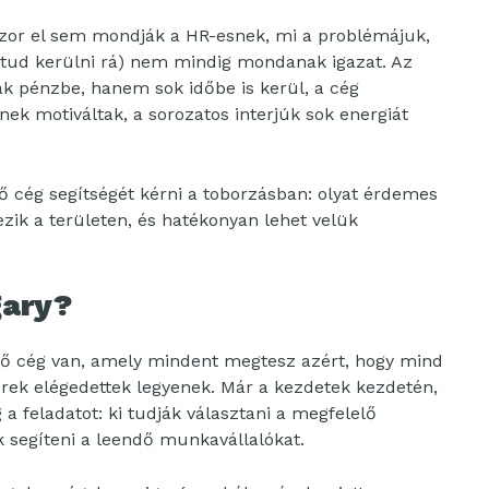
zor el sem mondják a HR-esnek, mi a problémájuk,
or tud kerülni rá) nem mindig mondanak igazat. Az
k pénzbe, hanem sok időbe is kerül, a cég
k motiváltak, a sorozatos interjúk sok energiát
ső cég segítségét kérni a toborzásban: olyat érdemes
ezik a területen, és hatékonyan lehet velük
gary?
ő cég van, amely mindent megtesz azért, hogy mind
erek elégedettek legyenek. Már a kezdetek kezdetén,
a feladatot: ki tudják választani a megfelelő
 segíteni a leendő munkavállalókat.