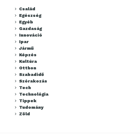
Család
Egészség
Egyéb
Gazdaság
Innováció
Ipar
Jármű
Képzés
Kultúra
Otthon
Szabadidő
Szórakozás
Tech
Technológia
Tippek
Tudomány
Zöld