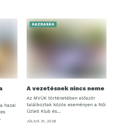
GAZDASÁG
a
A vezetésnek nincs neme
Az MVÜK történetében először
találkoztak közös eseményen a Női
a hazai
Üzleti Klub és...
ves
.
JÚLIUS 21, 2026