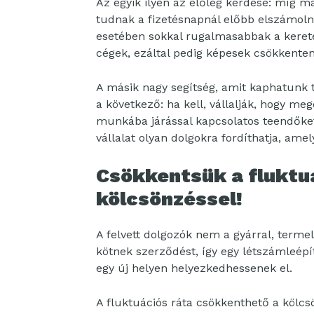
Az egyik ilyen az előleg kérdése: míg 
tudnak a fizetésnapnál előbb elszámoln
esetében sokkal rugalmasabbak a kerete
cégek, ezáltal pedig képesek csökkenten
A másik nagy segítség, amit kaphatunk 
a következő: ha kell, vállalják, hogy meg
munkába járással kapcsolatos teendőket.
vállalat olyan dolgokra fordíthatja, amel
Csökkentsük a fluktu
kölcsönzéssel!
A felvett dolgozók nem a gyárral, te
kötnek szerződést, így egy létszámleépí
egy új helyen helyezkedhessenek el.
A fluktuációs ráta csökkenthető a kölcs