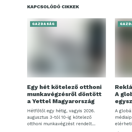
KAPCSOLÓDÓ CIKKEK
GAZDASÁG
GAZD
Egy hét kötelező otthoni
Reklá
munkavégzésről döntött
A glo
a Yettel Magyarország
egysz
Hétfőtől egy hétig, vagyis 2026.
A globá
augusztus 3-tól 10-ig kötelező
médiaip
otthoni munkavégzést rendelt...
elérheti