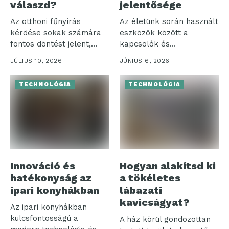
válaszd?
jelentősége
Az otthoni fűnyírás
Az életünk során használt
kérdése sokak számára
eszközök között a
fontos döntést jelent,
kapcsolók és
különösen, amikor a...
szerelvények különösen
JÚLIUS 10, 2026
JÚNIUS 6, 2026
jelentős...
TECHNOLÓGIA
TECHNOLÓGIA
Innováció és
Hogyan alakítsd ki
hatékonyság az
a tökéletes
ipari konyhákban
lábazati
kavicságyat?
Az ipari konyhákban
kulcsfontosságú a
A ház körül gondozottan