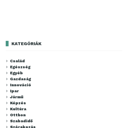
KATEGÓRIÁK
Család
Egészség
Egyéb
Gazdaság
Innováció
Ipar
Jármű
Képzés
Kultúra
Otthon
Szabadidő
Szórakozás