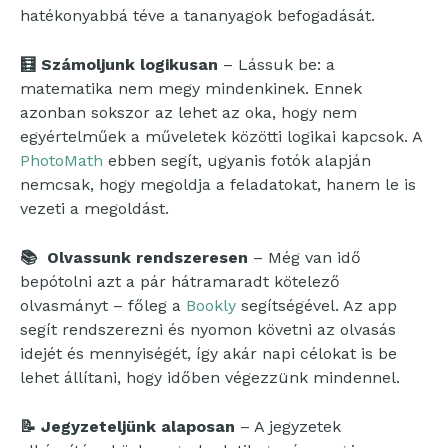
hatékonyabbá téve a tananyagok befogadását.
🧮
Számoljunk logikusan
– Lássuk be: a
matematika nem megy mindenkinek. Ennek
azonban sokszor az lehet az oka, hogy nem
egyértelműek a műveletek közötti logikai kapcsok. A
PhotoMath
ebben segít, ugyanis fotók alapján
nemcsak, hogy megoldja a feladatokat, hanem le is
vezeti a megoldást.
📚
Olvassunk rendszeresen
– Még van idő
bepótolni azt a pár hátramaradt kötelező
olvasmányt – főleg a
Bookly
segítségével. Az app
segít rendszerezni és nyomon követni az olvasás
idejét és mennyiségét, így akár napi célokat is be
lehet állítani, hogy időben végezzünk mindennel.
📝
Jegyzeteljünk alaposan
– A jegyzetek