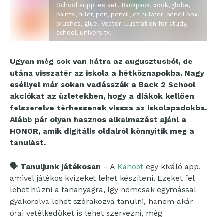
School supplies set. Backpack, book, globe,
paints, ruler, pen, pencil, calculator, pencil box,
brushes, glue. Vector illustration for study,
school, university.
Ugyan még sok van hátra az augusztusból, de
utána visszatér az iskola a hétköznapokba. Nagy
eséllyel már sokan vadásszák a Back 2 School
akciókat az üzletekben, hogy a diákok kellően
felszerelve térhessenek vissza az iskolapadokba.
Alább pár olyan hasznos alkalmazást ajánl a
HONOR, amik digitális oldalról könnyítik meg a
tanulást.
🗣
Tanuljunk játékosan
– A
Kahoot
egy kiváló app,
amivel játékos kvízeket lehet készíteni. Ezeket fel
lehet húzni a tananyagra, így nemcsak egymással
gyakorolva lehet szórakozva tanulni, hanem akár
órai vetélkedőket is lehet szervezni, még