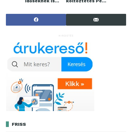
időseknek is
költöztetés Pest
segíthetnek
Vármegye
területén
HIRDETÉS
FRISS