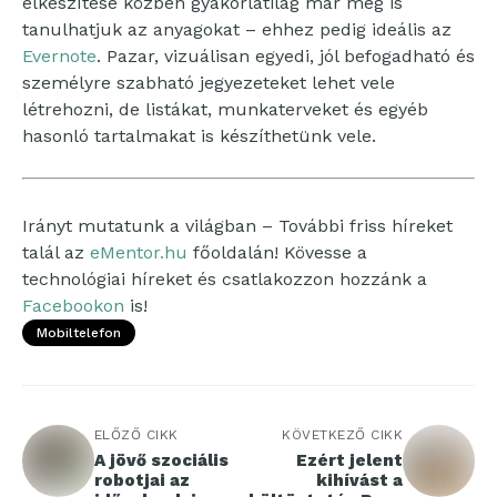
elkészítése közben gyakorlatilag már meg is
tanulhatjuk az anyagokat – ehhez pedig ideális az
Evernote
. Pazar, vizuálisan egyedi, jól befogadható és
személyre szabható jegyezeteket lehet vele
létrehozni, de listákat, munkaterveket és egyéb
hasonló tartalmakat is készíthetünk vele.
Irányt mutatunk a világban – További friss híreket
talál az
eMentor.hu
főoldalán! Kövesse a
technológiai híreket és csatlakozzon hozzánk a
Facebookon
is!
Mobiltelefon
ELŐZŐ CIKK
KÖVETKEZŐ CIKK
A jövő szociális
Ezért jelent
robotjai az
kihívást a