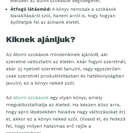
életüket az atomi szokások segítségével.
Átfogó látásmód:
A könyv nemcsak a szokások
kialakításáról szól, hanem arról is, hogy hogyan
építhetjük fel az álmaink életét.
Kiknek ajánljuk?
Az Atomi szokások mindenkinek ajánlott, aki
szeretne változtatni az életén. Akár fogyni szeretnél,
akár új nyelvet szeretnél tanulni, vagy egyszerűen
csak szeretnél produktivitásban és hatékonyságban
javulni, ez a könyv neked szól.
Az
Atomi szokások
egy olyan könyv, amely
megváltoztathatja az életed. Ha készen állsz arra,
hogy apró lépésekben haladva nagy változásokat érj
el, akkor ez a könyv neked szól. Olvasd el, és fedezd
fel, hogy milyen hatalmas erő rejlik a