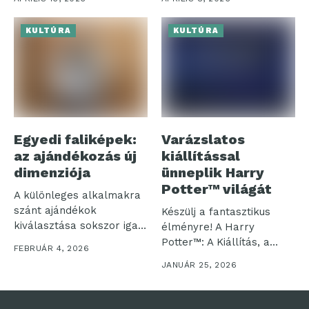
könyvekből...
nagyobb hangsúlyt...
KULTÚRA
KULTÚRA
Egyedi faliképek:
Varázslatos
az ajándékozás új
kiállítással
dimenziója
ünneplik Harry
Potter™ világát
A különleges alkalmakra
szánt ajándékok
Készülj a fantasztikus
kiválasztása sokszor igazi
élményre! A Harry
kihívást jelent. Amikor
Potter™: A Kiállítás, a
FEBRUÁR 4, 2026
valakit...
Harry Potter...
JANUÁR 25, 2026