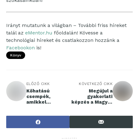
szokásainkban!
Irányt mutatunk a világban – További friss híreket
talál az
eMentor.hu
főoldalán! Kövesse a
technológiai híreket és csatlakozzon hozzánk a
Facebookon
is!
Könyv
ELŐZŐ CIKK
KÖVETKEZŐ CIKK
Kőhatású
Megújul a
csempék,
gyakorlati
amikkel
képzés a Magyar
kreativitást
Agrár- és
csempészhetünk
Élettudományi
az otthonunkba
Egyetemen
HIRDETÉS