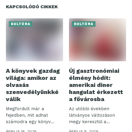
KAPCSOLÓDÓ CIKKEK
KULTÚRA
KULTÚRA
A könyvek gazdag
Új gasztronómiai
világa: amikor az
élmény hódít:
olvasás
amerikai diner
szenvedélyünkké
hangulat érkezett
válik
a fővárosba
Megfordult már a
Az utóbbi években
fejedben, mit adhat
látványos változáson
számodra egy könyv
megy keresztül a
elolvasása? A
vendéglátóipar: egyre
ÁPRILIS 16, 2026
ÁPRILIS 8, 2026