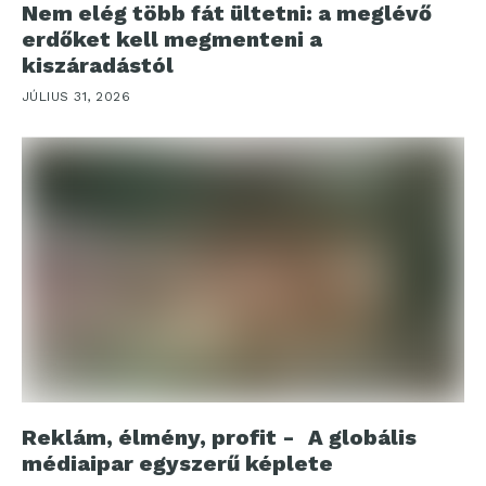
Nem elég több fát ültetni: a meglévő
erdőket kell megmenteni a
kiszáradástól
JÚLIUS 31, 2026
Reklám, élmény, profit - A globális
médiaipar egyszerű képlete