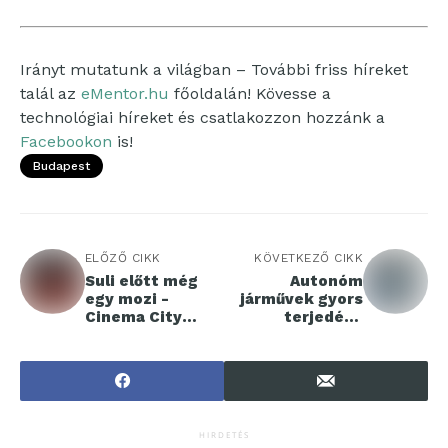
Irányt mutatunk a világban – További friss híreket
talál az
eMentor.hu
főoldalán! Kövesse a
technológiai híreket és csatlakozzon hozzánk a
Facebookon
is!
Budapest
ELŐZŐ CIKK
KÖVETKEZŐ CIKK
Suli előtt még
Autonóm
egy mozi -
járművek gyors
Cinema City
terjedése
családi
Kínában
filmfesztivál
HIRDETÉS