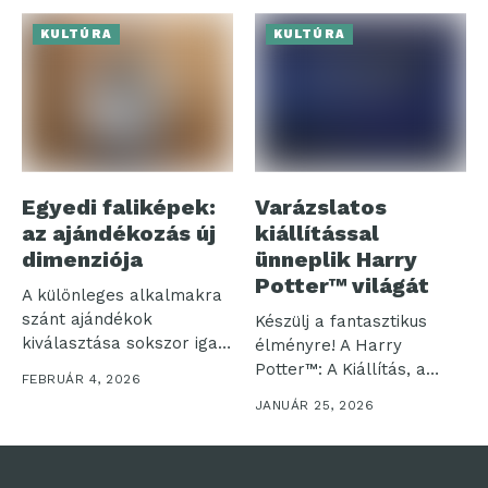
KULTÚRA
KULTÚRA
Egyedi faliképek:
Varázslatos
az ajándékozás új
kiállítással
dimenziója
ünneplik Harry
Potter™ világát
A különleges alkalmakra
szánt ajándékok
Készülj a fantasztikus
kiválasztása sokszor igazi
élményre! A Harry
kihívást jelent. Amikor
Potter™: A Kiállítás, a
FEBRUÁR 4, 2026
valakit...
Harry Potter...
JANUÁR 25, 2026