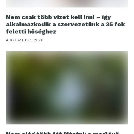
Nem csak több vizet kell inni – így
alkalmazkodik a szervezetünk a 35 fok
feletti hőséghez
AUGUSZTUS 1, 2026
Nem elég több fát ültetni: a meglévő