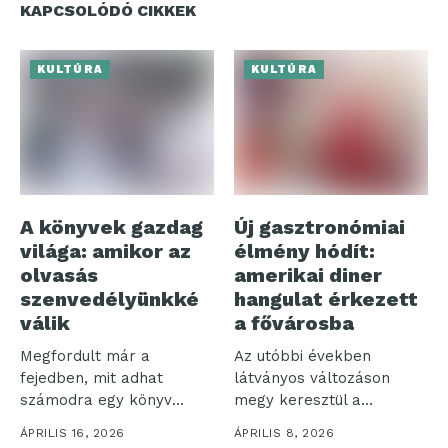
KAPCSOLÓDÓ CIKKEK
KULTÚRA
KULTÚRA
A könyvek gazdag
Új gasztronómiai
világa: amikor az
élmény hódít:
olvasás
amerikai diner
szenvedélyünkké
hangulat érkezett
válik
a fővárosba
Megfordult már a
Az utóbbi években
fejedben, mit adhat
látványos változáson
számodra egy könyv
megy keresztül a
elolvasása? A
vendéglátóipar: egyre
ÁPRILIS 16, 2026
ÁPRILIS 8, 2026
könyvekből...
nagyobb hangsúlyt...