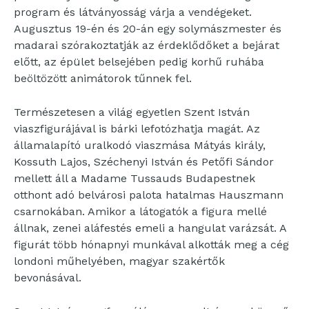
program és látványosság várja a vendégeket.
Augusztus 19-én és 20-án egy solymászmester és
madarai szórakoztatják az érdeklődőket a bejárat
előtt, az épület belsejében pedig korhű ruhába
beöltözött animátorok tűnnek fel.
Természetesen a világ egyetlen Szent István
viaszfigurájával is bárki lefotózhatja magát. Az
államalapító uralkodó viaszmása Mátyás király,
Kossuth Lajos, Széchenyi István és Petőfi Sándor
mellett áll a Madame Tussauds Budapestnek
otthont adó belvárosi palota hatalmas Hauszmann
csarnokában. Amikor a látogatók a figura mellé
állnak, zenei aláfestés emeli a hangulat varázsát. A
figurát több hónapnyi munkával alkották meg a cég
londoni műhelyében, magyar szakértők
bevonásával.