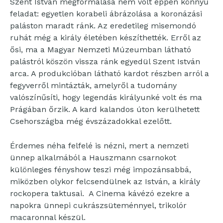
Szent István megformálása nem volt éppen könnyű
feladat: egyetlen korabeli ábrázolása a koronázási
paláston maradt ránk. Az eredetileg misemondó
ruhát még a király életében készíthették. Erről az
ősi, ma a Magyar Nemzeti Múzeumban látható
palástról köszön vissza ránk egyedül Szent István
arca. A produkcióban látható kardot részben arról a
fegyverről mintázták, amelyről a tudomány
valószínűsíti, hogy legendás királyunké volt és ma
Prágában őrzik. A kard kalandos úton kerülhetett
Csehországba még évszázadokkal ezelőtt.
Érdemes néha felfelé is nézni, mert a nemzeti
ünnep alkalmából a Hauszmann csarnokot
különleges fényshow teszi még impozánsabbá,
miközben olykor felcsendülnek az István, a király
rockopera taktusai. A Cinema kávézó ezekre a
napokra ünnepi cukrászsüteménnyel, trikolór
macaronnal készül.