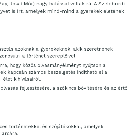
 May, Jókai Mór) nagy hatással voltak rá. A Szeleburdi
vet is írt, amelyek mind-mind a gyerekek életének
asztás azoknak a gyerekeknek, akik szeretnének
onosulni a történet szereplőivel.
rra, hogy közös olvasmányélményt nyújtson a
tek kapcsán számos beszélgetés indítható el a
 élet kihívásairól.
olvasás fejlesztésére, a szókincs bővítésére és az értő
cces történetekkel és szójátékokkal, amelyek
 arcára.