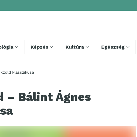
lógia
Képzés
Kultúra
Egészség
ökzöld klasszikusa
d – Bálint Ágnes
usa