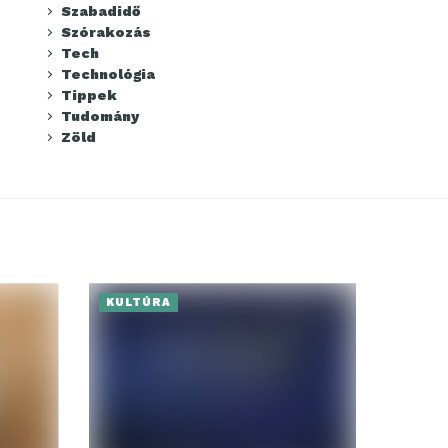
Szabadidő
Szórakozás
Tech
Technológia
Tippek
Tudomány
Zöld
KULTÚRA