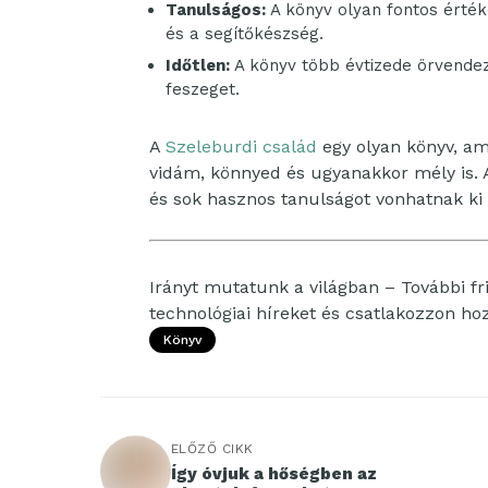
Tanulságos:
A könyv olyan fontos értéke
és a segítőkészség.
Időtlen:
A könyv több évtizede örvendez
feszeget.
A
Szeleburdi család
egy olyan könyv, ame
vidám, könnyed és ugyanakkor mély is. 
és sok hasznos tanulságot vonhatnak ki 
Irányt mutatunk a világban – További fri
technológiai híreket és csatlakozzon h
Könyv
ELŐZŐ CIKK
Így óvjuk a hőségben az