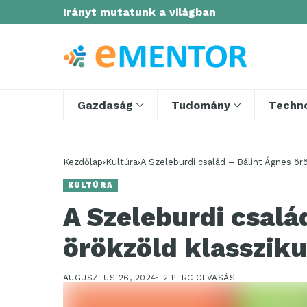
Irányt mutatunk a világban
Gazdaság
Tudomány
Techno
Kezdőlap
Kultúra
A Szeleburdi család – Bálint Ágnes ör
KULTÚRA
A Szeleburdi csalá
örökzöld klasszik
AUGUSZTUS 26, 2024
2 PERC OLVASÁS