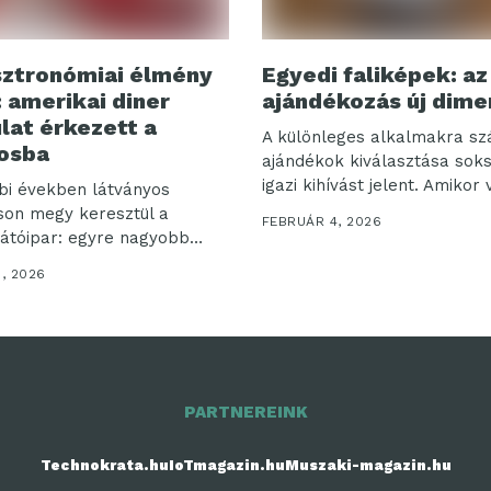
sztronómiai élmény
Egyedi faliképek: az
: amerikai diner
ajándékozás új dime
lat érkezett a
A különleges alkalmakra sz
osba
ajándékok kiválasztása sok
igazi kihívást jelent. Amikor v
bi években látványos
son megy keresztül a
FEBRUÁR 4, 2026
átóipar: egyre nagyobb
t...
8, 2026
PARTNEREINK
Technokrata.hu
IoTmagazin.hu
Muszaki-magazin.hu