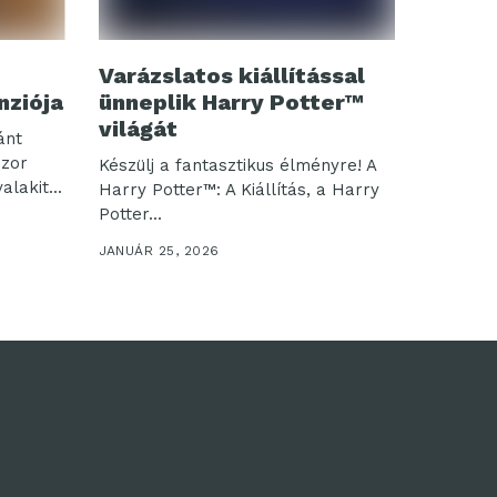
Varázslatos kiállítással
nziója
ünneplik Harry Potter™
világát
ánt
szor
Készülj a fantasztikus élményre! A
alakit...
Harry Potter™: A Kiállítás, a Harry
Potter...
JANUÁR 25, 2026