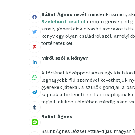
Bálint Ágnes
nevét mindenki ismeri, ak
Szeleburdi család
című regénye pedig 
amely generációk olvasóit szórakoztatt
könyv egy olyan családról szól, amelyi
történetekkel.
Miről szól a könyv?
A történet középpontjában egy kis lakás
legnagyobb fiú szemével követhetjük n
gyerekek játékai, a szülők gondjai, a b
kapnak a történetben. Laci naplójának 
tagjait, akiknek életében mindig akad va
Bálint Ágnes
Bálint Ágnes József Attila-díjas magyar