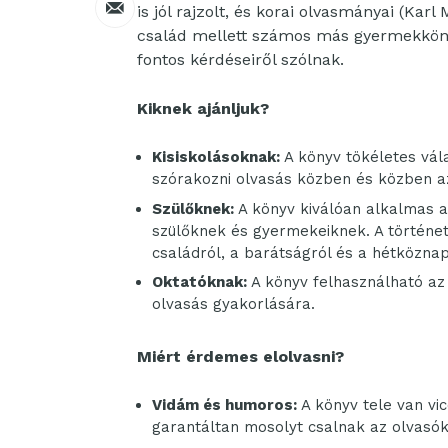
is jól rajzolt, és korai olvasmányai (Karl
család mellett számos más gyermekköny
fontos kérdéseiről szólnak.
Kiknek ajánljuk?
Kisiskolásoknak:
A könyv tökéletes vál
szórakozni olvasás közben és közben az
Szülőknek:
A könyv kiválóan alkalmas a
szülőknek és gyermekeiknek. A történe
családról, a barátságról és a hétköznapi
Oktatóknak:
A könyv felhasználható az 
olvasás gyakorlására.
Miért érdemes elolvasni?
Vidám és humoros:
A könyv tele van vi
garantáltan mosolyt csalnak az olvasók