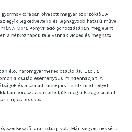
i gyermekkorában olvasott magyar szerzőktől. A
az egyik legkedveltebb és legnagyobb hatású műve,
a már. A Móra Könyvkiadó gondozásában megjelent
kben a hétköznapok tele vannak vicces és megható
ban élő, háromgyermekes család áll. Laci, a
yomon a család eseménydús mindennapjait. A
arátságok és a családi ünnepek mind-mind helyet
oldalain keresztül ismerhetjük meg a Faragó család
lami új és érdekes.
 író, szerkesztő, dramaturg volt. Már kisgyermekként