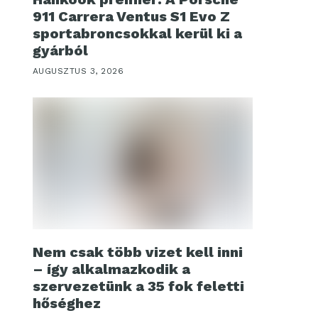
911 Carrera Ventus S1 Evo Z
sportabroncsokkal kerül ki a
gyárból
AUGUSZTUS 3, 2026
Nem csak több vizet kell inni
– így alkalmazkodik a
szervezetünk a 35 fok feletti
hőséghez