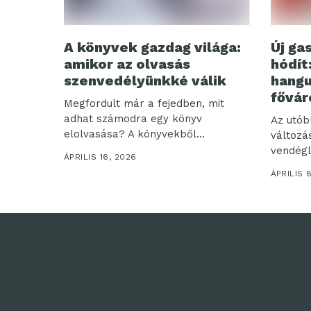
A könyvek gazdag világa:
Új ga
amikor az olvasás
hódít
szenvedélyünkké válik
hangu
fővár
Megfordult már a fejedben, mit
adhat számodra egy könyv
Az utób
elolvasása? A könyvekből...
változá
vendégl
ÁPRILIS 16, 2026
hangsúly
ÁPRILIS 