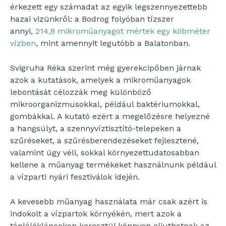
érkezett egy számadat az egyik legszennyezettebb
hazai vizünkről: a Bodrog folyóban tízszer
annyi,
214,8 mikroműanyagot mértek egy köbméter
vízben
, mint amennyit legutóbb a Balatonban.
Svigruha Réka szerint még gyerekcipőben járnak
azok a kutatások, amelyek a mikroműanyagok
lebontását célozzák meg különböző
mikroorganizmusokkal, például baktériumokkal,
gombákkal. A kutató ezért a megelőzésre helyezné
a hangsúlyt, a szennyvíztisztító-telepeken a
szűréseket, a szűrésberendezéseket fejlesztené,
valamint úgy véli, sokkal környezettudatosabban
kellene a műanyag termékeket használnunk például
a vízparti nyári fesztiválok idején.
A kevesebb műanyag használata már csak azért is
indokolt a vízpartok környékén, mert azok a
táplálékláncokon keresztül könnyen eljuthatnak az