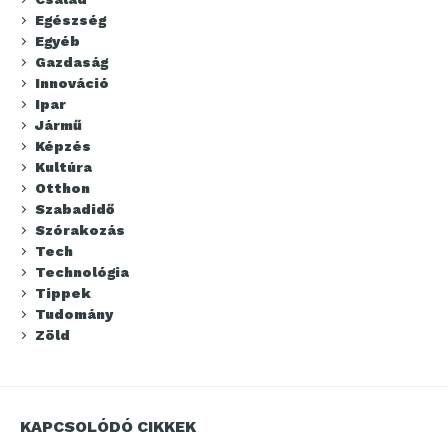
Egészség
Egyéb
Gazdaság
Innováció
Ipar
Jármű
Képzés
Kultúra
Otthon
Szabadidő
Szórakozás
Tech
Technológia
Tippek
Tudomány
Zöld
KAPCSOLÓDÓ CIKKEK