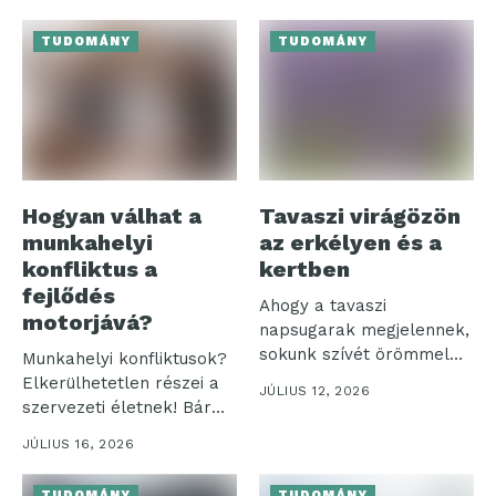
TUDOMÁNY
TUDOMÁNY
Hogyan válhat a
Tavaszi virágözön
munkahelyi
az erkélyen és a
konfliktus a
kertben
fejlődés
Ahogy a tavaszi
motorjává?
napsugarak megjelennek,
sokunk szívét örömmel
Munkahelyi konfliktusok?
tölti el a színes...
Elkerülhetetlen részei a
JÚLIUS 12, 2026
szervezeti életnek! Bár
sokan negatív
JÚLIUS 16, 2026
jelenségként tekintenek...
TUDOMÁNY
TUDOMÁNY