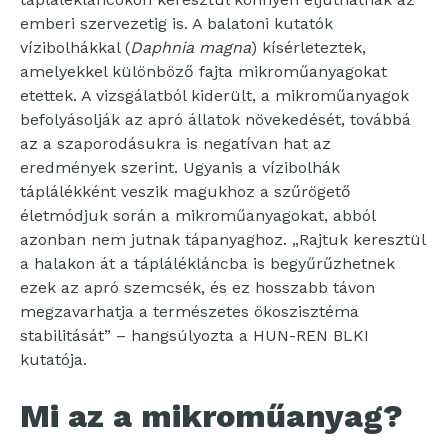
emberi szervezetig is. A balatoni kutatók
vízibolhákkal (
Daphnia magna
) kísérleteztek,
amelyekkel különböző fajta mikroműanyagokat
etettek. A vizsgálatból kiderült, a mikroműanyagok
befolyásolják az apró állatok növekedését, továbbá
az a szaporodásukra is negatívan hat az
eredmények szerint. Ugyanis a vízibolhák
táplálékként veszik magukhoz a szűrögető
életmódjuk során a mikroműanyagokat, abból
azonban nem jutnak tápanyaghoz. „Rajtuk keresztül
a halakon át a táplálékláncba is begyűrűzhetnek
ezek az apró szemcsék, és ez hosszabb távon
megzavarhatja a természetes ökoszisztéma
stabilitását” – hangsúlyozta a HUN-REN BLKI
kutatója.
Mi az a mikroműanyag?