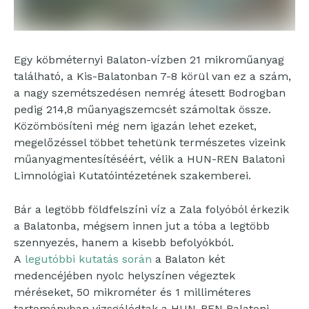
Egy köbméternyi Balaton-vízben 21 mikroműanyag
található, a Kis-Balatonban 7-8 körül van ez a szám,
a nagy szemétszedésen nemrég átesett Bodrogban
pedig 214,8 műanyagszemcsét számoltak össze.
Közömbösíteni még nem igazán lehet ezeket,
megelőzéssel többet tehetünk természetes vizeink
műanyagmentesítéséért, vélik a HUN-REN Balatoni
Limnológiai Kutatóintézetének szakemberei.
Bár a legtöbb földfelszíni víz a Zala folyóból érkezik
a Balatonba, mégsem innen jut a tóba a legtöbb
szennyezés, hanem a kisebb befolyókból.
A
legutóbbi kutatás során
a Balaton két
medencéjében nyolc helyszínen végeztek
méréseket, 50 mikrométer és 1 milliméteres
tartományban vizsgálódtak a HUN-REN Balatoni