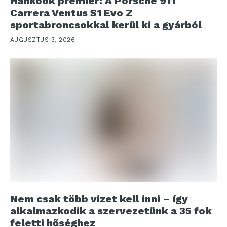
Hankook premier: A Porsche 911
Carrera Ventus S1 Evo Z
sportabroncsokkal kerül ki a gyárból
AUGUSZTUS 3, 2026
Nem csak több vizet kell inni – így
alkalmazkodik a szervezetünk a 35 fok
feletti hőséghez