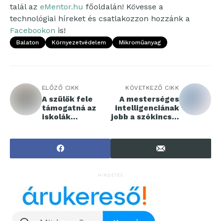
talál az
eMentor.hu
főoldalán! Kövesse a
technológiai híreket és csatlakozzon hozzánk a
Facebookon
is!
Balaton
Környezetvédelem
Mikroműanyag
ELŐZŐ CIKK
KÖVETKEZŐ CIKK
A szülők fele
A mesterséges
támogatná az
intelligenciának
iskolák
jobb a szókincse,
környékének
mint az
időszakos
embernek
lezárását a
forgalom elől
HIRDETÉS