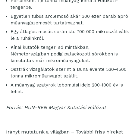
Percenként 1,5 tonna műanyag kerül a Földközi-
tengerbe.
Egyetlen tubus arclemosó akár 300 ezer darab apró
műanyagszemcsét tartalmazhat.
Egy átlagos mosás során kb. 700 000 mikroszál válik
le a ruháinkról.
Kínai kutatók tengeri só mintákban,
Németországban pedig palackozott sörökben is
kimutattak már mikroműanyagokat.
Osztrák vizsgálatok szerint a Duna évente 530–1500
tonna mikroműanyagot szállít.
A műanyag szatyrok lebomlási ideje 200-1000 év is
lehet.
Forrás: HUN-REN Magyar Kutatási Hálózat
Irányt mutatunk a világban – További friss híreket