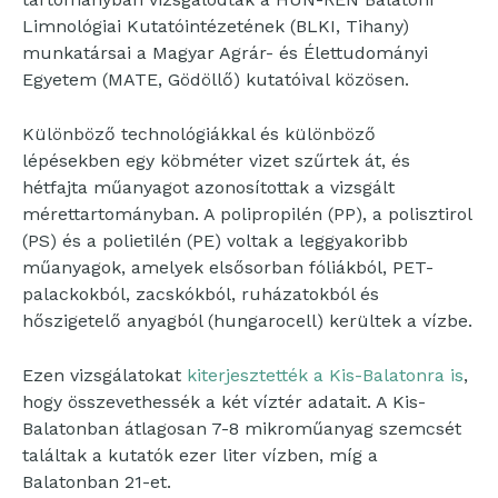
Limnológiai Kutatóintézetének (BLKI, Tihany)
munkatársai a Magyar Agrár- és Élettudományi
Egyetem (MATE, Gödöllő) kutatóival közösen.
Különböző technológiákkal és különböző
lépésekben egy köbméter vizet szűrtek át, és
hétfajta műanyagot azonosítottak a vizsgált
mérettartományban. A polipropilén (PP), a polisztirol
(PS) és a polietilén (PE) voltak a leggyakoribb
műanyagok, amelyek elsősorban fóliákból, PET-
palackokból, zacskókból, ruházatokból és
hőszigetelő anyagból (hungarocell) kerültek a vízbe.
Ezen vizsgálatokat
kiterjesztették a Kis-Balatonra is
,
hogy összevethessék a két víztér adatait. A Kis-
Balatonban átlagosan 7-8 mikroműanyag szemcsét
találtak a kutatók ezer liter vízben, míg a
Balatonban 21-et.