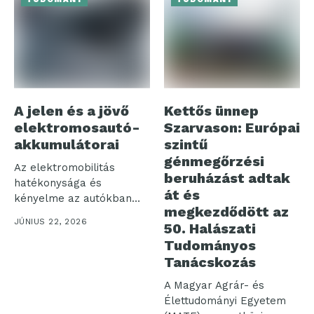
A jelen és a jövő
Kettős ünnep
elektromosautó-
Szarvason: Európai
akkumulátorai
szintű
génmegőrzési
Az elektromobilitás
beruházást adtak
hatékonysága és
át és
kényelme az autókban
megkezdődött az
használt
JÚNIUS 22, 2026
50. Halászati
akkumulátorcsomagokon
Tudományos
áll vagy bukik....
Tanácskozás
A Magyar Agrár- és
Élettudományi Egyetem