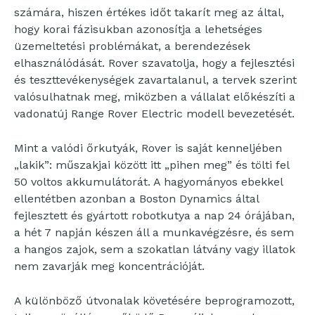
számára, hiszen értékes időt takarít meg az által,
hogy korai fázisukban azonosítja a lehetséges
üzemeltetési problémákat, a berendezések
elhasználódását. Rover szavatolja, hogy a fejlesztési
és teszttevékenységek zavartalanul, a tervek szerint
valósulhatnak meg, miközben a vállalat előkészíti a
vadonatúj Range Rover Electric modell bevezetését.
Mint a valódi őrkutyák, Rover is saját kenneljében
„lakik”: műszakjai között itt „pihen meg” és tölti fel
50 voltos akkumulátorát. A hagyományos ebekkel
ellentétben azonban a Boston Dynamics által
fejlesztett és gyártott robotkutya a nap 24 órájában,
a hét 7 napján készen áll a munkavégzésre, és sem
a hangos zajok, sem a szokatlan látvány vagy illatok
nem zavarják meg koncentrációját.
A különböző útvonalak követésére beprogramozott,