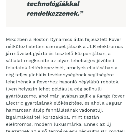
technológiákkal
rendelkezzenek.”
Miközben a Boston Dynamics által fejlesztett Rover
nélkülözhetetlen szerepet játszik a JLR elektromos
járműveket gyártó és tesztelő központjában, a
vállalat megkezdte az olyan lehetséges jövőbeli
feladatok feltérképezését, amelyek ellátásában a
cég teljes globális tevékenységének segítségére
lehetnének a Roverhez hasonló négylábú robotok.
Ilyen helyszín lehet például a cég solihulli
gyártóüzeme, ahol már javában zajlik a Range Rover
Electric gyártásának előkészítése, és ahol a Jaguar
hamarosan átlép fennállásának vadonatúj,
izgalmakkal teli korszakába, mint tisztán
elektromos, modern luxusmárka. Ennek az új
fejezetnek az első terméke egy négyajtós GT modell