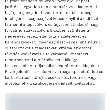
teljesen önállóan működő Rover éjjel-nappal
járőrözik, egyetlen nap alatt akár 24 alkalommal
bejárja a gondjaira bízott területet. Mesterséges
intelligencia segítségével képes kinyitni az ajtókat,
felmenni a lépcsőkön, és ügyesen áthaladni nagy
forgalmú szakaszokon. Eközben szüntelenül
méréseket végez, ellenőrzi a szelepeket és
berendezéseket. Rover egyrészt képes hiba nélkül
ellátni ezeket a feladatokat, kizárva az emberi
tévedés kockázatát a folyamatból, másrészt
tehermentesíti a mérnököket, akik így
hasznosabban tudják kihasználni munkaidejüket:
Rover jelentéseit kielemezve megalapozott üzleti és
karbantartási előrejelzéseket készíthetnek, vagy
elvégezhetik a szükségesnek jelzett javításokat.