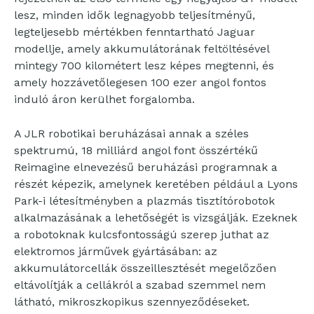
lesz, minden idők legnagyobb teljesítményű,
legteljesebb mértékben fenntartható Jaguar
modellje, amely akkumulátorának feltöltésével
mintegy 700 kilométert lesz képes megtenni, és
amely hozzávetőlegesen 100 ezer angol fontos
induló áron kerülhet forgalomba.
A JLR robotikai beruházásai annak a széles
spektrumú, 18 milliárd angol font összértékű
Reimagine elnevezésű beruházási programnak a
részét képezik, amelynek keretében például a Lyons
Park-i létesítményben a plazmás tisztítórobotok
alkalmazásának a lehetőségét is vizsgálják. Ezeknek
a robotoknak kulcsfontosságú szerep juthat az
elektromos járművek gyártásában: az
akkumulátorcellák összeillesztését megelőzően
eltávolítják a cellákról a szabad szemmel nem
látható, mikroszkopikus szennyeződéseket.