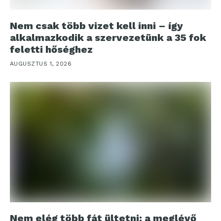
Nem csak több vizet kell inni – így
alkalmazkodik a szervezetünk a 35 fok
feletti hőséghez
AUGUSZTUS 1, 2026
Nem elég több fát ültetni: a meglévő