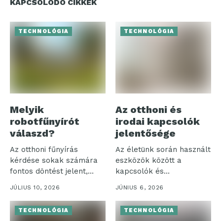
KAPCSOLÓDÓ CIKKEK
TECHNOLÓGIA
TECHNOLÓGIA
Melyik
Az otthoni és
robotfűnyírót
irodai kapcsolók
válaszd?
jelentősége
Az otthoni fűnyírás
Az életünk során használt
kérdése sokak számára
eszközök között a
fontos döntést jelent,
kapcsolók és
különösen, amikor a...
szerelvények különösen
JÚLIUS 10, 2026
JÚNIUS 6, 2026
jelentős...
TECHNOLÓGIA
TECHNOLÓGIA