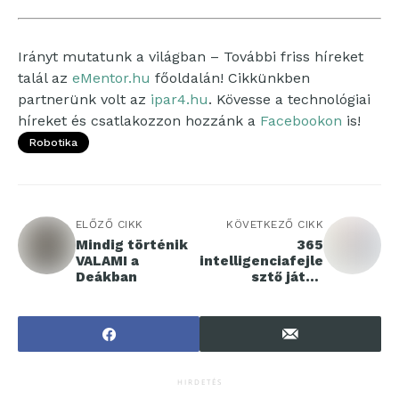
Irányt mutatunk a világban – További friss híreket
talál az
eMentor.hu
főoldalán! Cikkünkben
partnerünk volt az
ipar4.hu
. Kövesse a technológiai
híreket és csatlakozzon hozzánk a
Facebookon
is!
Robotika
ELŐZŐ CIKK
KÖVETKEZŐ CIKK
Mindig történik
365
VALAMI a
intelligenciafejle
Deákban
sztő játék
gyerekeknek
HIRDETÉS