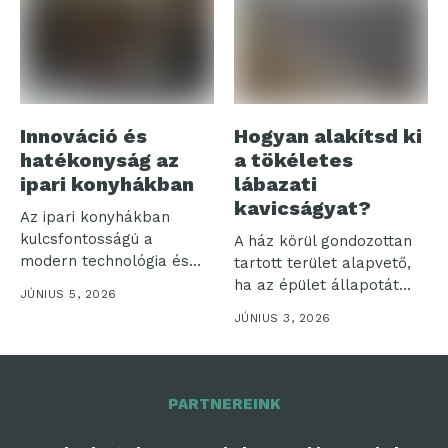
Innováció és
Hogyan alakítsd ki
hatékonyság az
a tökéletes
ipari konyhákban
lábazati
kavicságyat?
Az ipari konyhákban
kulcsfontosságú a
A ház körül gondozottan
modern technológia és
tartott terület alapvető,
hatékonyság
ha az épület állapotát
JÚNIUS 5, 2026
összehangolása. Ezek a...
hosszú...
JÚNIUS 3, 2026
PARTNEREINK