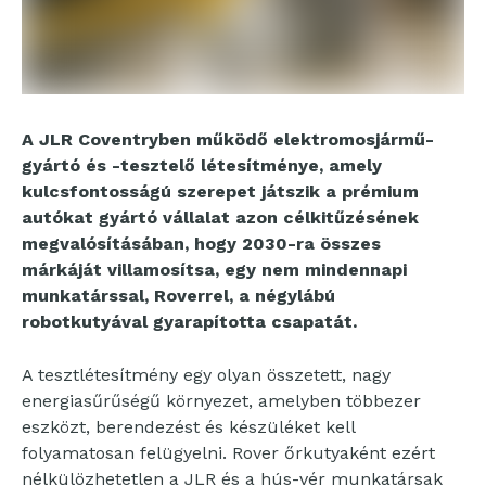
A JLR Coventryben működő elektromosjármű-
gyártó és -tesztelő létesítménye, amely
kulcsfontosságú szerepet játszik a prémium
autókat gyártó vállalat azon célkitűzésének
megvalósításában, hogy 2030-ra összes
márkáját villamosítsa, egy nem mindennapi
munkatárssal, Roverrel, a négylábú
robotkutyával gyarapította csapatát.
A tesztlétesítmény egy olyan összetett, nagy
energiasűrűségű környezet, amelyben többezer
eszközt, berendezést és készüléket kell
folyamatosan felügyelni. Rover őrkutyaként ezért
nélkülözhetetlen a JLR és a hús-vér munkatársak