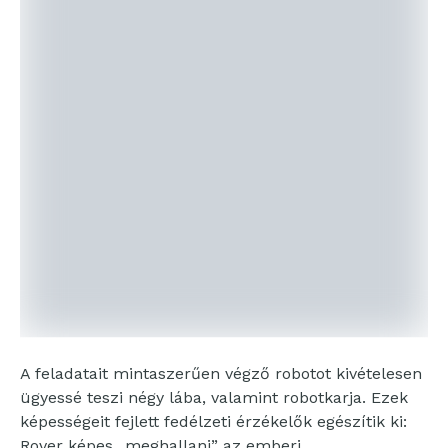
A feladatait mintaszerűen végző robotot kivételesen
ügyessé teszi négy lába, valamint robotkarja. Ezek
képességeit fejlett fedélzeti érzékelők egészítik ki:
Rover képes „meghallani” az emberi