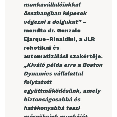
munkavállalóinkkal
összhangban képesek
végezni a dolgukat”
–
mondta dr. Gonzalo
Ejarque-Rinaldini, a JLR
robotikai és
automatizálási szakértője
.
„Kiváló példa erre a Boston
Dynamics vállalattal
folytatott
együttműködésünk, amely
biztonságosabbá és
hatékonyabbá teszi
mérnökeink munkáját.