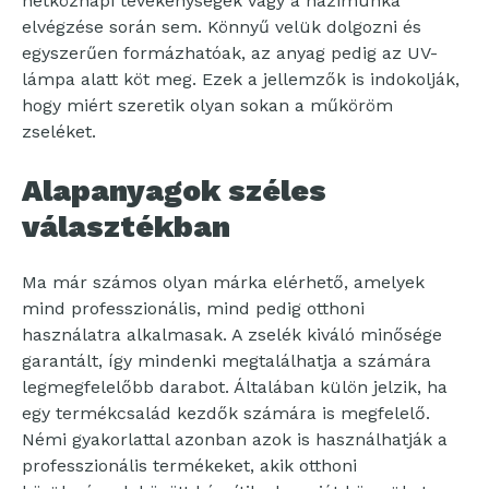
hétköznapi tevékenységek vagy a házimunka
elvégzése során sem. Könnyű velük dolgozni és
egyszerűen formázhatóak, az anyag pedig az UV-
lámpa alatt köt meg. Ezek a jellemzők is indokolják,
hogy miért szeretik olyan sokan a műköröm
zseléket.
Alapanyagok széles
választékban
Ma már számos olyan márka elérhető, amelyek
mind professzionális, mind pedig otthoni
használatra alkalmasak. A zselék kiváló minősége
garantált, így mindenki megtalálhatja a számára
legmegfelelőbb darabot. Általában külön jelzik, ha
egy termékcsalád kezdők számára is megfelelő.
Némi gyakorlattal azonban azok is használhatják a
professzionális termékeket, akik otthoni