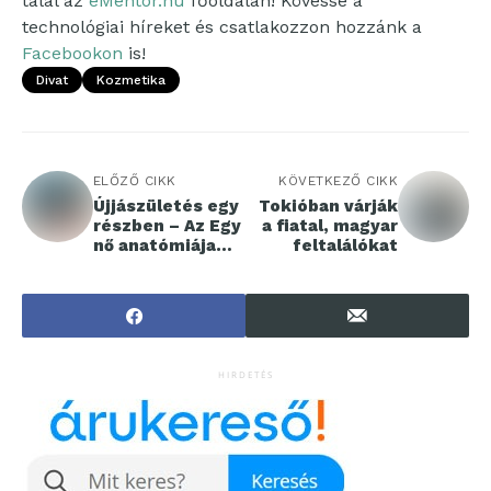
talál az
eMentor.hu
főoldalán! Kövesse a
technológiai híreket és csatlakozzon hozzánk a
Facebookon
is!
Divat
Kozmetika
ELŐZŐ CIKK
KÖVETKEZŐ CIKK
Újjászületés egy
Tokióban várják
részben – Az Egy
a fiatal, magyar
nő anatómiája
feltalálókat
magyarországi
ősbemutatója a
Pesti Színházban
HIRDETÉS