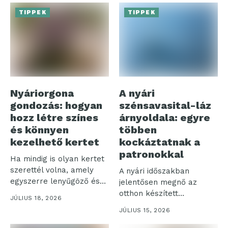
TIPPEK
TIPPEK
Nyáriorgona
A nyári
gondozás: hogyan
szénsavasital-láz
hozz létre színes
árnyoldala: egyre
és könnyen
többen
kezelhető kertet
kockáztatnak a
patronokkal
Ha mindig is olyan kertet
szerettél volna, amely
A nyári időszakban
egyszerre lenyűgöző és
jelentősen megnő az
nem...
otthon készített
JÚLIUS 18, 2026
szénsavas italok iránti
JÚLIUS 15, 2026
igény,...