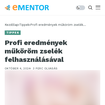
Kezdőlap
Tippek
Profi eredmények műköröm zselék
felhasználásával
TIPPEK
Profi eredmények
műköröm zselék
felhasználásával
OKTÓBER 4, 2024
3 PERC OLVASÁS