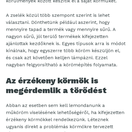
körülmények között készítik el a saját körmüket.
A zselék közül több szempont szerint is lehet
választani. Dönthetünk például aszerint, hogy
mennyire tapad a termék vagy mennyire sűrű. A
nagyon sűrű, jól terülő termékek kifejezetten
ajánlottak kezdőknek is. Egyes típusok arra is módot
kínálnak, hogy egyszerre több köröm készüljön el,
és csak azt követően kelljen lámpázni. Ezzel
nagyban felgyorsítható a körömépítés folyamata.
Az érzékeny körmök is
megérdemlik a törődést
Abban az esetben sem kell lemondanunk a
műköröm viselésének lehetőségéről, ha kifejezetten
érzékeny körmökkel rendelkezünk. Léteznek
ugyanis direkt a problémás körmökre tervezett