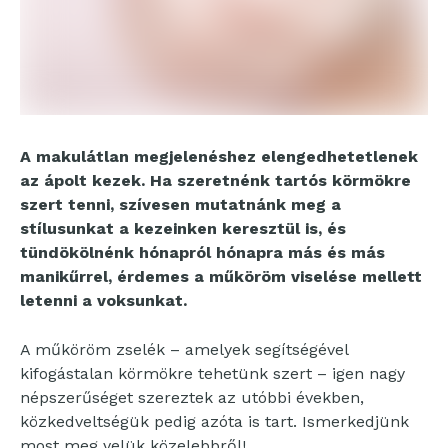
A makulátlan megjelenéshez elengedhetetlenek
az ápolt kezek. Ha szeretnénk tartós körmökre
szert tenni, szívesen mutatnánk meg a
stílusunkat a kezeinken keresztül is, és
tündökölnénk hónapról hónapra más és más
manikűrrel, érdemes a műköröm viselése mellett
letenni a voksunkat.
A műköröm zselék – amelyek segítségével
kifogástalan körmökre tehetünk szert – igen nagy
népszerűséget szereztek az utóbbi években,
közkedveltségük pedig azóta is tart. Ismerkedjünk
most meg velük közelebbről!