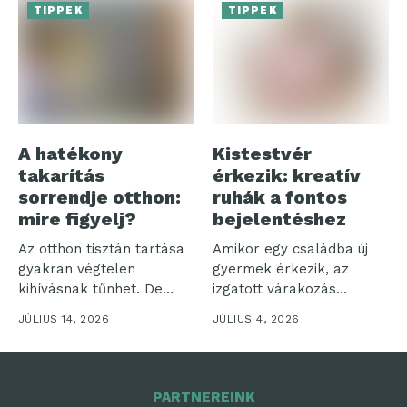
TIPPEK
TIPPEK
A hatékony
Kistestvér
takarítás
érkezik: kreatív
sorrendje otthon:
ruhák a fontos
mire figyelj?
bejelentéshez
Az otthon tisztán tartása
Amikor egy családba új
gyakran végtelen
gyermek érkezik, az
kihívásnak tűnhet. De
izgatott várakozás
vajon miért olyan...
időszaka veszi kezdetét....
JÚLIUS 14, 2026
JÚLIUS 4, 2026
PARTNEREINK