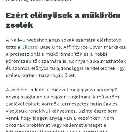
Ezért előnyösek a műköröm
zselék
A Nail4U webshopjában sokak számára elérhetővé
tette a
Silcare
, Base One, Affinity Ice Cover márkákat
a professzionális műkörömépítők és a hobbi
körömszépítők számára is. Könnyen alkalmazhatóak
és számos előnyös tulajdonsággal rendelkeznek, így
széles körben használják őket.
A zseléket alkotó, a mézzel megegyező sűrűségű
anyag szagtalan és nagyon rugalmas. A műköröm
zselével épített körmök természetes hatásúak és
viselésük rendkívül kényelmes. Szinte észre sem
venni, hogy idegen anyag van a kezeinken. Nem
okoznak problémát vagy kellemetlenséget a