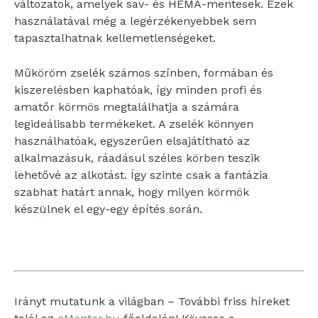
változatok, amelyek sav- és HEMA-mentesek. Ezek
használatával még a legérzékenyebbek sem
tapasztalhatnak kellemetlenségeket.
Műköröm zselék számos színben, formában és
kiszerelésben kaphatóak, így minden profi és
amatőr körmös megtalálhatja a számára
legideálisabb termékeket. A zselék könnyen
használhatóak, egyszerűen elsajátítható az
alkalmazásuk, ráadásul széles körben teszik
lehetővé az alkotást. Így szinte csak a fantázia
szabhat határt annak, hogy milyen körmök
készülnek el egy-egy építés során.
Irányt mutatunk a világban – További friss híreket