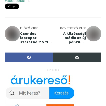
Facebookon
is!
Könyv
ELŐZŐ CIKK
KÖVETKEZŐ CIKK
Csendes
A közösségi
laptopot
média az új
szeretnél? 5 tipp
pénzügyi
a hangos laptop
tanácsadó?
ellen!
HIRDETÉS