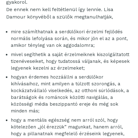
gyakorol.
De ennek nem kell feltétlenül így lennie. Lisa
Damour könyvéből a szülők megtanulhatják,
mire számíthatnak a serdülőkori érzelmi fejlődés
normális lefolyása során, és mikor jön el az a pont,
amikor tényleg van ok aggodalomra;
mivel segíthetik a saját érzelmeiknek kiszolgáltatott
tizenéveseiket, hogy tudatossá váljanak, és képesek
legyenek kezelni az érzelmeket;
hogyan érdemes hozzáállni a serdülőkor
kihívásaihoz, mint amilyen a túlzott szorongás, a
kockázatvállaló viselkedés, az otthoni súrlódások, a
barátságok és románcok közötti navigálás, a
közösségi média beszippantó ereje és még sok
minden más;
hogy a mentális egészség nem arról szól, hogy
kötelezően „jól érezzük” magunkat, hanem arról,
hogy a pillanatnak megfelelő érzéseink legyenek,