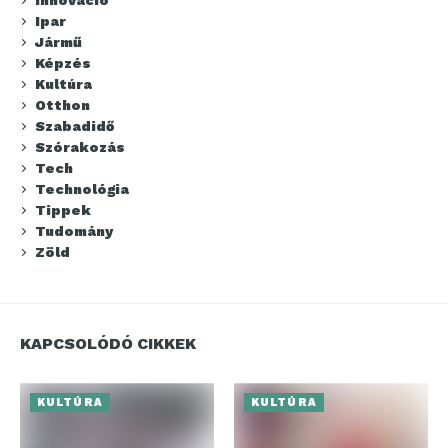
Innováció
Ipar
Jármű
Képzés
Kultúra
Otthon
Szabadidő
Szórakozás
Tech
Technológia
Tippek
Tudomány
Zöld
KAPCSOLÓDÓ CIKKEK
KULTÚRA
KULTÚRA