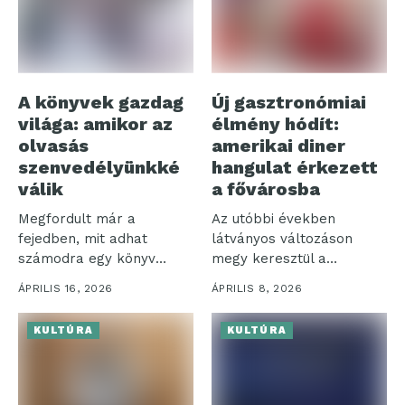
A könyvek gazdag
Új gasztronómiai
világa: amikor az
élmény hódít:
olvasás
amerikai diner
szenvedélyünkké
hangulat érkezett
válik
a fővárosba
Megfordult már a
Az utóbbi években
fejedben, mit adhat
látványos változáson
számodra egy könyv
megy keresztül a
elolvasása? A
vendéglátóipar: egyre
ÁPRILIS 16, 2026
ÁPRILIS 8, 2026
könyvekből...
nagyobb hangsúlyt...
KULTÚRA
KULTÚRA