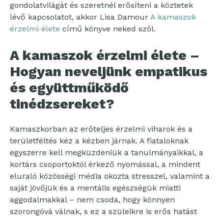
gondolatvilágát és szeretnél erősíteni a köztetek
lévő kapcsolatot, akkor Lisa Damour
A kamaszok
érzelmi élete
című könyve neked szól.
A kamaszok érzelmi élete
–
Hogyan neveljünk empatikus
és együttműködő
tinédzsereket?
Kamaszkorban az erőteljes érzelmi viharok és a
területféltés kéz a kézben járnak. A fiataloknak
egyszerre kell megküzdeniük a tanulmányaikkal, a
kortárs csoportoktól érkező nyomással, a mindent
eluraló közösségi média okozta stresszel, valamint a
saját jövőjük és a mentális egészségük miatti
aggodalmakkal – nem csoda, hogy könnyen
szorongóvá válnak, s ez a szüleikre is erős hatást