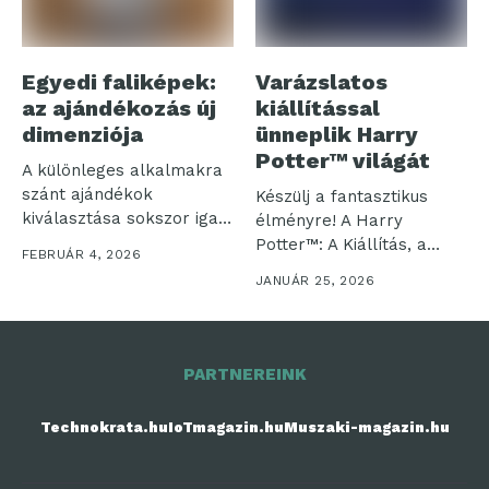
Egyedi faliképek:
Varázslatos
az ajándékozás új
kiállítással
dimenziója
ünneplik Harry
Potter™ világát
A különleges alkalmakra
szánt ajándékok
Készülj a fantasztikus
kiválasztása sokszor igazi
élményre! A Harry
kihívást jelent. Amikor
Potter™: A Kiállítás, a
FEBRUÁR 4, 2026
valakit...
Harry Potter...
JANUÁR 25, 2026
PARTNEREINK
Technokrata.hu
IoTmagazin.hu
Muszaki-magazin.hu