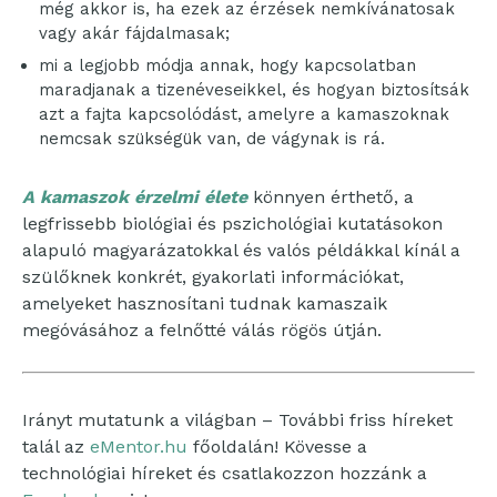
még akkor is, ha ezek az érzések nemkívánatosak
vagy akár fájdalmasak;
mi a legjobb módja annak, hogy kapcsolatban
maradjanak a tizenéveseikkel, és hogyan biztosítsák
azt a fajta kapcsolódást, amelyre a kamaszoknak
nemcsak szükségük van, de vágynak is rá.
A kamaszok érzelmi élete
könnyen érthető, a
legfrissebb biológiai és pszichológiai kutatásokon
alapuló magyarázatokkal és valós példákkal kínál a
szülőknek konkrét, gyakorlati információkat,
amelyeket hasznosítani tudnak kamaszaik
megóvásához a felnőtté válás rögös útján.
Irányt mutatunk a világban – További friss híreket
talál az
eMentor.hu
főoldalán! Kövesse a
technológiai híreket és csatlakozzon hozzánk a