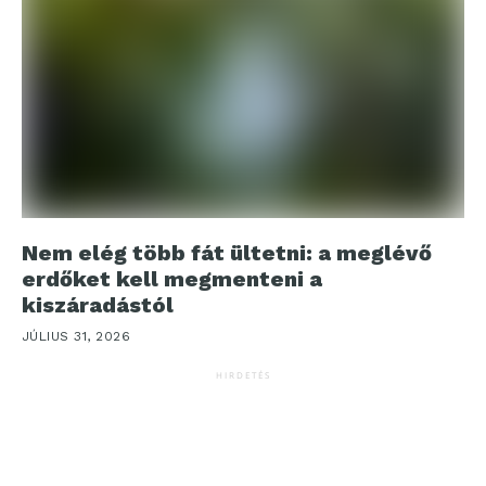
Nem elég több fát ültetni: a meglévő
erdőket kell megmenteni a
kiszáradástól
JÚLIUS 31, 2026
HIRDETÉS