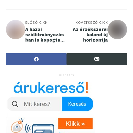
ELŐZŐ CIKK
KÖVETKEZŐ CIKK
A hazai
Az érzékszervi
szállítmányozás
kaland új
ban is kopogtat
horizontja
az e-mobilitás
HIRDETÉS