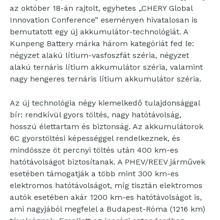
az október 18-án rajtolt, egyhetes „CHERY Global
Innovation Conference” eseményen hivatalosan is
bemutatott egy új akkumulátor-technológiát. A
Kunpeng Battery márka három kategóriát fed le:
négyzet alakú lítium-vasfoszfát széria, négyzet
alakú ternáris lítium akkumulátor széria, valamint
nagy hengeres ternáris lítium akkumulátor széria.
Az új technológia négy kiemelkedő tulajdonsággal
bír: rendkívül gyors töltés, nagy hatótávolság,
hosszú élettartam és biztonság. Az akkumulátorok
6C gyorstöltési képességgel rendelkeznek, és
mindössze öt percnyi töltés után 400 km-es
hatótávolságot biztosítanak. A PHEV/REEV járművek
esetében támogatják a több mint 300 km-es
elektromos hatótávolságot, míg tisztán elektromos
autók esetében akár 1200 km-es hatótávolságot is,
ami nagyjából megfelel a Budapest-Róma (1216 km)