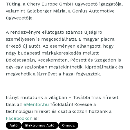
Tüting, a Chery Europe GmbH ügyvezető igazgatója,
valamint Goldberger Mária, a Genius Automotive
ügyvezetője.
A rendezvényre ellátogató számos újságíró
személyesen is megcsodálhatta a magyar piacra
érkező új autót. Az eseményen elhangzott, hogy
négy budapesti márkakereskedés mellett
Békéscsabán, Kecskeméten, Pécsett és Szegeden is
egy-egy szalonban megtekinthetik, kipróbálhatják és
megvehetik a járművet a hazai fogyasztók.
Irányt mutatunk a világban – További friss híreket
talál az
eMentor.hu
főoldalán! Kövesse a
technológiai híreket és csatlakozzon hozzánk a
Facebookon
is!
Autó
Elektromos Autó
Omoda