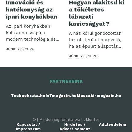
Innováció és
Hogyan alakítsd ki
hatékonyság az
a tökéletes
ipari konyhákban
lábazati
kavicságyat?
Az ipari konyhákban
kulcsfontosságú a
A ház körül gondozottan
modern technológia és
tartott terület alapvető,
hatékonyság
ha az épület állapotát
JÚNIUS 5, 2026
összehangolása. Ezek a...
hosszú...
JÚNIUS 3, 2026
PARTNEREINK
Technokrata.hu
IoTmagazin.hu
Muszaki-magazin.hu
© | Minden jog fenntartva | eMentor
Kapcsolat /
Hirdetés /
Adatvédelem
Impresszum
Advertisement