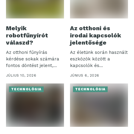
Melyik
Az otthoni és
robotfűnyírót
irodai kapcsolók
válaszd?
jelentősége
Az otthoni fűnyírás
Az életünk során használt
kérdése sokak számára
eszközök között a
fontos döntést jelent,
kapcsolók és
különösen, amikor a...
szerelvények különösen
JÚLIUS 10, 2026
JÚNIUS 6, 2026
jelentős...
TECHNOLÓGIA
TECHNOLÓGIA