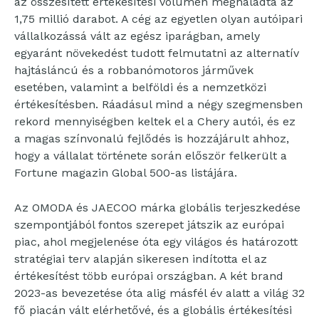
az összesített értékesítési volumen meghaladta az
1,75 millió darabot. A cég az egyetlen olyan autóipari
vállalkozássá vált az egész iparágban, amely
egyaránt növekedést tudott felmutatni az alternatív
hajtásláncú és a robbanómotoros járművek
esetében, valamint a belföldi és a nemzetközi
értékesítésben. Ráadásul mind a négy szegmensben
rekord mennyiségben keltek el a Chery autói, és ez
a magas színvonalú fejlődés is hozzájárult ahhoz,
hogy a vállalat története során először felkerült a
Fortune magazin Global 500-as listájára.
Az OMODA és JAECOO márka globális terjeszkedése
szempontjából fontos szerepet játszik az európai
piac, ahol megjelenése óta egy világos és határozott
stratégiai terv alapján sikeresen indította el az
értékesítést több európai országban. A két brand
2023-as bevezetése óta alig másfél év alatt a világ 32
fő piacán vált elérhetővé, és a globális értékesítési