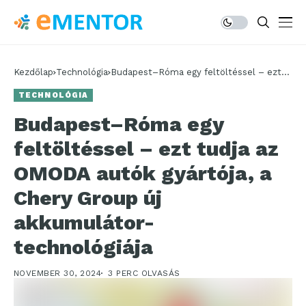
Kezdőlap
Technológia
Budapest–Róma egy feltöltéssel – ezt
tudja az OMODA autók gyártója, a Chery
TECHNOLÓGIA
Group új akkumulátor-technológiája
Budapest–Róma egy
feltöltéssel – ezt tudja az
OMODA autók gyártója, a
Chery Group új
akkumulátor-
technológiája
NOVEMBER 30, 2024
3 PERC OLVASÁS