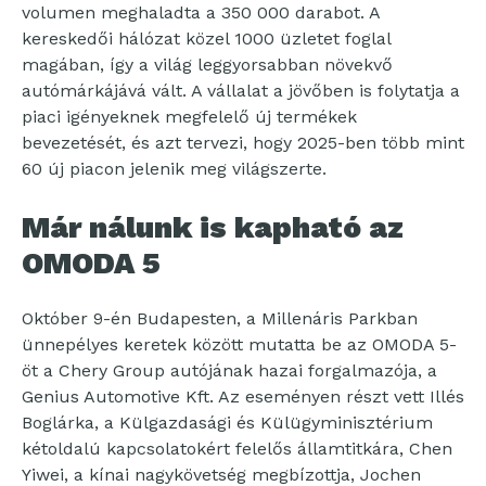
volumen meghaladta a 350 000 darabot. A
kereskedői hálózat közel 1000 üzletet foglal
magában, így a világ leggyorsabban növekvő
autómárkájává vált. A vállalat a jövőben is folytatja a
piaci igényeknek megfelelő új termékek
bevezetését, és azt tervezi, hogy 2025-ben több mint
60 új piacon jelenik meg világszerte.
Már nálunk is kapható az
OMODA 5
Október 9-én Budapesten, a Millenáris Parkban
ünnepélyes keretek között mutatta be az OMODA 5-
öt a Chery Group autójának hazai forgalmazója, a
Genius Automotive Kft. Az eseményen részt vett Illés
Boglárka, a Külgazdasági és Külügyminisztérium
kétoldalú kapcsolatokért felelős államtitkára, Chen
Yiwei, a kínai nagykövetség megbízottja, Jochen