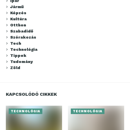
Ipar
Jármű
Képzés
Kultúra
Otthon
Szabadidő
Szórakozás
Tech
Technológia
Tippek
Tudomány
Zöld
KAPCSOLÓDÓ CIKKEK
TECHNOLÓGIA
TECHNOLÓGIA