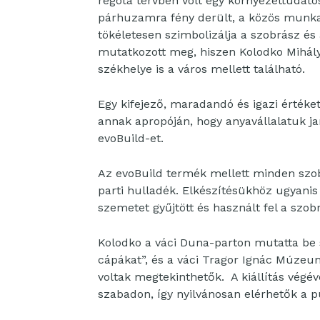
régóta tervben volt egy környezettudat
párhuzamra fény derült, a közös munka 
tökéletesen szimbolizálja a szobrász és a
mutatkozott meg, hiszen Kolodko Mihály
székhelye is a város mellett található.
Egy kifejező, maradandó és igazi értéket
annak apropóján, hogy anyavállalatuk j
evoBuild-et.
Az evoBuild termék mellett minden szo
parti hulladék. Elkészítésükhöz ugyanis 
szemetet gyűjtött és használt fel a szob
Kolodko a váci Duna-parton mutatta be 
cápákat”, és a váci Tragor Ignác Múzeum
voltak megtekinthetők. A kiállítás végé
szabadon, így nyilvánosan elérhetők a 