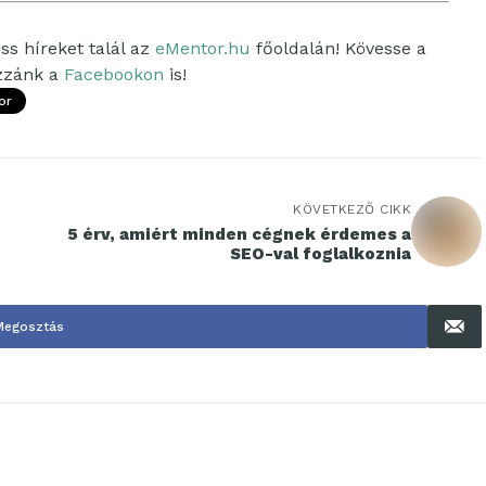
ss híreket talál az
eMentor.hu
főoldalán! Kövesse a
ozzánk a
Facebookon
is!
or
KÖVETKEZŐ CIKK
5 érv, amiért minden cégnek érdemes a
SEO-val foglalkoznia
Megosztás