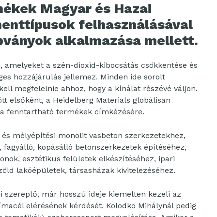
mékek Magyar és Hazai
enttípusok felhasználásával
bványok alkalmazása mellett.
i, amelyeket a szén-dioxid-kibocsátás csökkentése és
es hozzájárulás jellemez. Minden ide sorolt
ll megfelelnie ahhoz, hogy a kínálat részévé váljon.
ött elsőként, a Heidelberg Materials globálisan
 a fenntartható termékek címkézésére.
 és mélyépítési monolit vasbeton szerkezetekhez,
 fagyálló, kopásálló betonszerkezetek építéséhez,
nok, esztétikus felületek elkészítéséhez, ipari
zöld lakóépületek, társasházak kivitelezéséhez.
 szereplő, már hosszú ideje kiemelten kezeli az
ímacél elérésének kérdését. Kolodko Mihálynál pedig