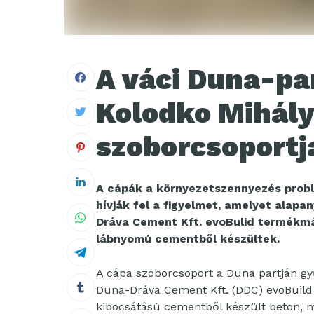
A váci Duna-par
Kolodko Mihály
szoborcsoportj
A cápák a környezetszennyezés prob
hívják fel a figyelmet, amelyet alapan
Dráva Cement Kft. evoBulid
termékmá
lábnyomú cementből készültek.
A cápa szoborcsoport a Duna partján gy
Duna-Dráva Cement Kft. (DDC) evoBuild
kibocsátású cementből készült beton, mel