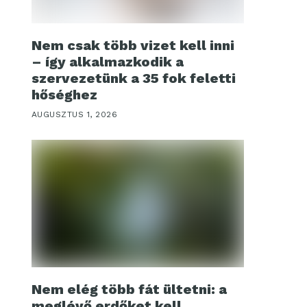
Nem csak több vizet kell inni
– így alkalmazkodik a
szervezetünk a 35 fok feletti
hőséghez
AUGUSZTUS 1, 2026
Nem elég több fát ültetni: a
meglévő erdőket kell