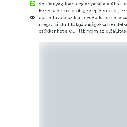
építőanyag-ipari cég anyavállalatához, 
kezeli a klímasemlegesség kérdését, ezé
elérhetővé teszik az evoBuild termékcs
megszilárdult tulajdonságokkal rendel
csökkenhet a CO
lábnyom az előállítás
2