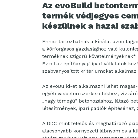
Az evoBuild betonter
termék védjegyes cem
készülnek a hazai sza
Ehhez tartozhatnak a kínálat azon tagja
a körforgásos gazdasághoz való különleg
terméknek szigorú követelményeknek* ke
Ezzel az építőanyag-ipari vállalatok köz
szabványosított kritériumokat alkalmaz
Az evoBuild-et alkalmazni lehet magas-
egyéb vasbeton szerkezetekhez, vízzáró,
„nagy tömegű” betonozáshoz, látszó beto
létesítmények, ipari padlók építéséhez, 
A DDC mint felelős és meghatározó piaci
alacsonyabb környezeti lábnyom és a kl