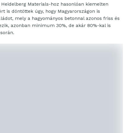
a Heidelberg Materials-hoz hasonlóan kiemelten
rt is döntöttek úgy, hogy Magyarországon is
aládot, mely a hagyományos betonnal azonos friss és
kezik, azonban minimum 30%, de akár 80%-kal is
 során.