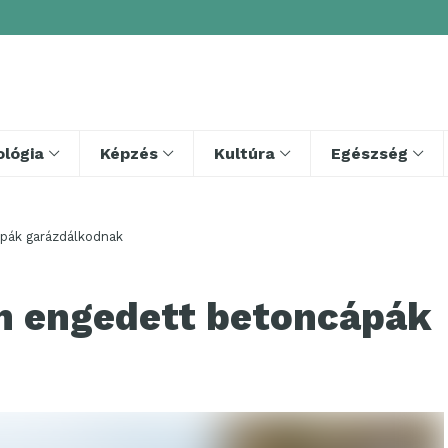
lógia
Képzés
Kultúra
Egészség
pák garázdálkodnak
n engedett betoncápák