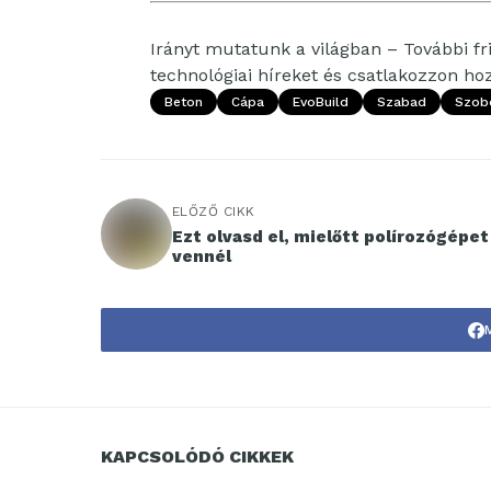
Irányt mutatunk a világban – További fri
technológiai híreket és csatlakozzon h
Beton
Cápa
EvoBuild
Szabad
Szob
ELŐZŐ CIKK
Ezt olvasd el, mielőtt polírozógépet
vennél
KAPCSOLÓDÓ CIKKEK