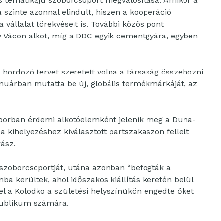
os tematikájú szoborcsoport megvalósítása. Amikor a
szinte azonnal elindult, hiszen a kooperáció
 vállalat törekvéseit is. További közös pont
 Vácon alkot, míg a DDC egyik cementgyára, egyben
 hordozó tervet szeretett volna a társaság összehozni
anuárban mutatta be új, globális termékmárkáját, az
borban érdemi alkotóelemként jelenik meg a Duna-
a kihelyezéshez kiválasztott partszakaszon fellelt
rász.
szoborcsoportját, utána azonban “befogták a
ba kerültek, ahol időszakos kiállítás keretén belül
vel a Kolodko a születési helyszínükön engedte őket
publikum számára.