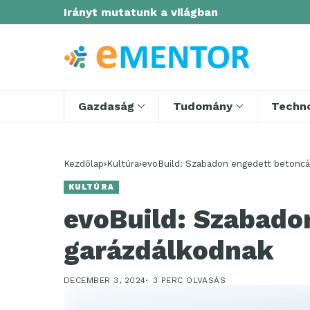
Irányt mutatunk a világban
Gazdaság
Tudomány
Techno
Kezdőlap
Kultúra
evoBuild: Szabadon engedett betoncá
KULTÚRA
evoBuild: Szabado
garázdálkodnak
DECEMBER 3, 2024
3 PERC OLVASÁS