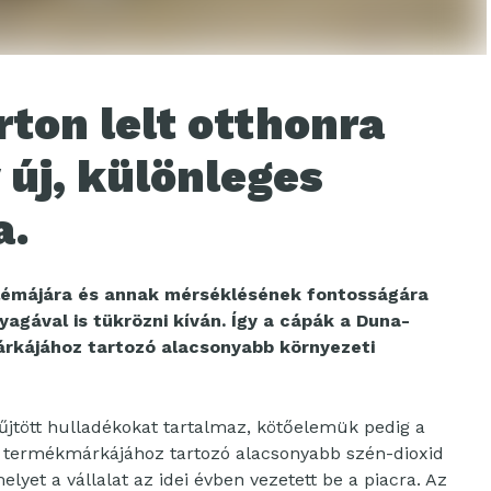
ton lelt otthonra
 új, különleges
a.
lémájára és annak mérséklésének fontosságára
yagával is tükrözni kíván. Így a cápák a Duna-
rkájához tartozó alacsonyabb környezeti
űjtött hulladékokat tartalmaz, kötőelemük pedig a
 termékmárkájához tartozó alacsonyabb szén-dioxid
yet a vállalat az idei évben vezetett be a piacra. Az