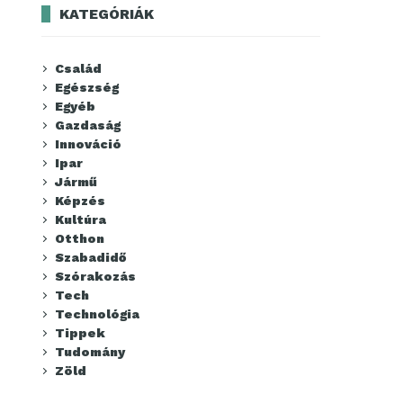
KATEGÓRIÁK
Család
Egészség
Egyéb
Gazdaság
Innováció
Ipar
Jármű
Képzés
Kultúra
Otthon
Szabadidő
Szórakozás
Tech
Technológia
Tippek
Tudomány
Zöld