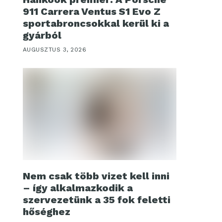
911 Carrera Ventus S1 Evo Z
sportabroncsokkal kerül ki a
gyárból
AUGUSZTUS 3, 2026
Nem csak több vizet kell inni
– így alkalmazkodik a
szervezetünk a 35 fok feletti
hőséghez