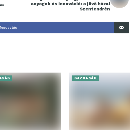
anyagok és innováció: a jövő házai
sa
Szentendrén
Megosztás
ASÁG
GAZDASÁG