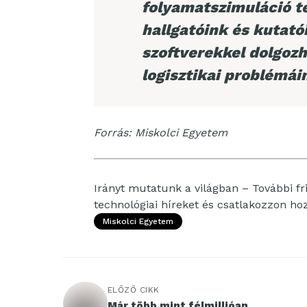
folyamatszimuláció te
hallgatóink és kutató
szoftverekkel dolgozh
logisztikai problémá
Forrás: Miskolci Egyetem
Irányt mutatunk a világban – További fri
technológiai híreket és csatlakozzon h
Miskolci Egyetem
ELŐZŐ CIKK
Már több mint félmillióan