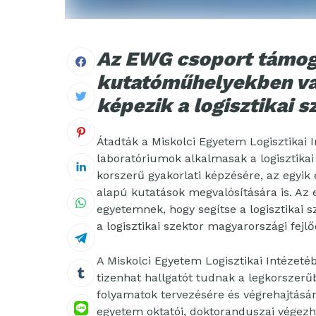
Az EWG csoport támoga
kutatóműhelyekben va
képezik a logisztikai
Átadták a Miskolci Egyetem Logisztikai I
laboratóriumok alkalmasak a logisztikai 
korszerű gyakorlati képzésére, az egyik
alapú kutatások megvalósítására is. A
egyetemnek, hogy segítse a logisztikai
a logisztikai szektor magyarországi fejl
A Miskolci Egyetem Logisztikai Intézetéb
tizenhat hallgatót tudnak a legkorszerű
folyamatok tervezésére és végrehajtás
egyetem oktatói, doktoranduszai végezh