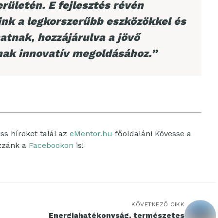
rületén. E fejlesztés révén
ink a legkorszerűbb eszközökkel és
atnak, hozzájárulva a jövő
inak innovatív megoldásához.”
ss híreket talál az
eMentor.hu
főoldalán! Kövesse a
ozzánk a
Facebookon
is!
KÖVETKEZŐ CIKK
Energiahatékonyság, természetes