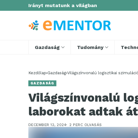
Irányt mutatunk a világban
Gazdaság
Tudomány
Techno
Kezdőlap
Gazdaság
Világszínvonalú logisztikai szimulác
GAZDASÁG
Világszínvonalú lo
laborokat adtak á
DECEMBER 12, 2024
2 PERC OLVASÁS