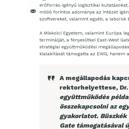
erőforrás-igényű logisztikai kutatásokat
millió forintos adománya az intézet igé
szoftvereket, valamint egyéb, a laboro
A Miskolci Egyetem, valamint Európa le
terminálját, a fényeslitkei East-West G
stratégiai együttműködési megállapodá
kialakítását támogatta az EWG, hanem a
A megállapodás kapc
rektorhelyettese, Dr.
együttműködés példaé
összekapcsolni az egy
gyakorlatot. Büszkék
Gate támogatásával ú