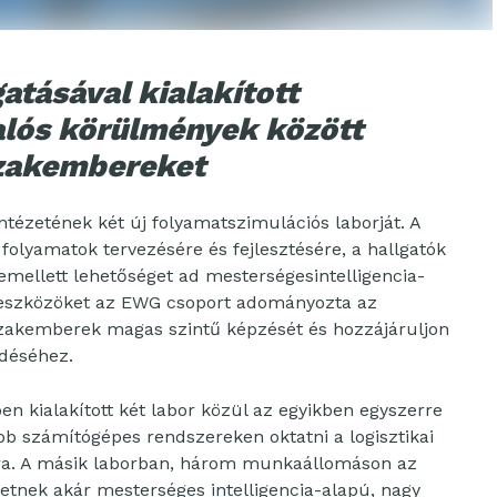
tásával kialakított
lós körülmények között
 szakembereket
ntézetének két új folyamatszimulációs laborját. A
folyamatok tervezésére és fejlesztésére, a hallgatók
 emellett lehetőséget ad mesterségesintelligencia-
z eszközöket az EWG csoport adományozta az
 szakemberek magas szintű képzését és hozzájáruljon
ődéséhez.
en kialakított két labor közül az egyikben egyszerre
bb számítógépes rendszereken oktatni a logisztikai
ára. A másik laborban, három munkaállomáson az
etnek akár mesterséges intelligencia-alapú, nagy