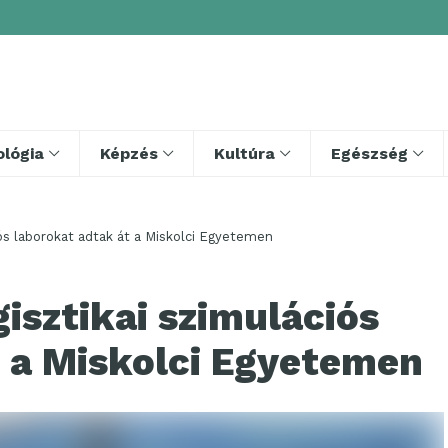
lógia
Képzés
Kultúra
Egészség
iós laborokat adtak át a Miskolci Egyetemen
gisztikai szimulációs
t a Miskolci Egyetemen