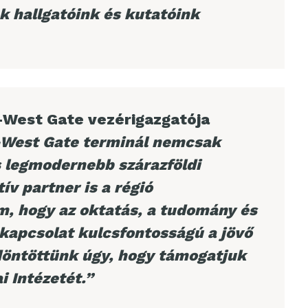
k hallgatóink és kutatóink
-West Gate vezérigazgatója
-West Gate terminál nemcsak
 legmodernebb szárazföldi
ív partner is a régió
m, hogy az oktatás, a tudomány és
s kapcsolat kulcsfontosságú a jövő
döntöttünk úgy, hogy támogatjuk
i Intézetét.”