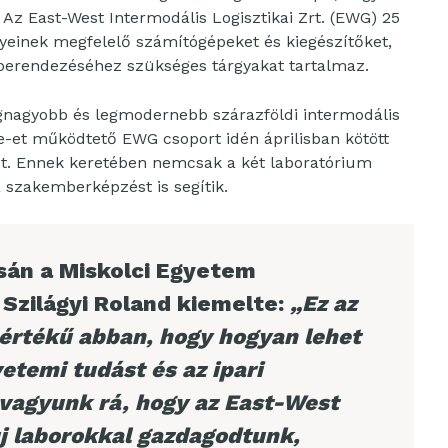
. Az East-West Intermodális Logisztikai Zrt. (EWG) 25
nyeinek megfelelő számítógépeket és kiegészítőket,
k berendezéséhez szükséges tárgyakat tartalmaz.
gnagyobb és legmodernebb szárazföldi intermodális
ate-et működtető EWG csoport idén áprilisban kötött
st. Ennek keretében nemcsak a két laboratórium
 szakemberképzést is segítik.
sán a Miskolci Egyetem
 Szilágyi Roland kiemelte:
„Ez az
rtékű abban, hogy hogyan lehet
etemi tudást és az ipari
 vagyunk rá, hogy az East-West
j laborokkal gazdagodtunk,