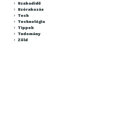
Szabadidő
Szórakozás
Tech
Technológia
Tippek
Tudomány
Zöld