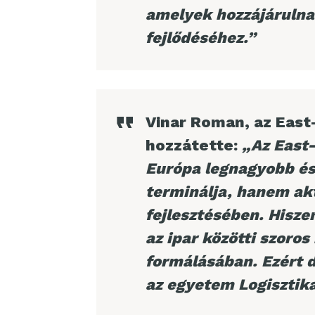
amelyek hozzájárulna
fejlődéséhez.”
Vinar Roman, az East
hozzátette:
„Az East
Európa legnagyobb és
terminálja, hanem akt
fejlesztésében. Hisze
az ipar közötti szoro
formálásában. Ezért 
az egyetem Logisztika