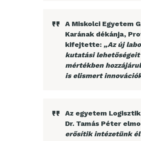
A Miskolci Egyetem G
Karának dékánja, Prof
kifejtette:
„Az új lab
kutatási lehetőségeit
mértékben hozzájárul
is elismert innovációk
Az egyetem Logisztika
Dr. Tamás Péter elm
erősítik intézetünk él