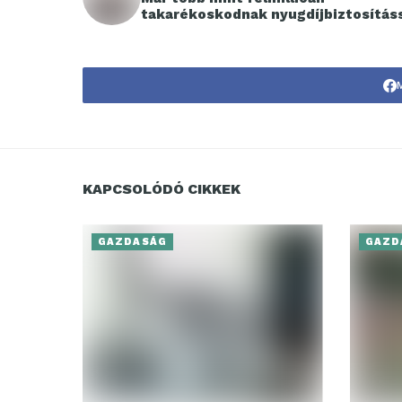
takarékoskodnak nyugdíjbiztosítás
KAPCSOLÓDÓ CIKKEK
GAZDASÁG
GAZD