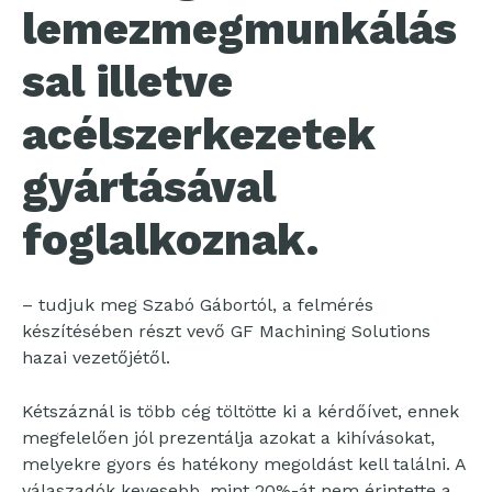
lemezmegmunkálás
sal illetve
acélszerkezetek
gyártásával
foglalkoznak.
– tudjuk meg Szabó Gábortól, a felmérés
készítésében részt vevő GF Machining Solutions
hazai vezetőjétől.
Kétszáznál is több cég töltötte ki a kérdőívet, ennek
megfelelően jól prezentálja azokat a kihívásokat,
melyekre gyors és hatékony megoldást kell találni. A
válaszadók kevesebb, mint 20%-át nem érintette a