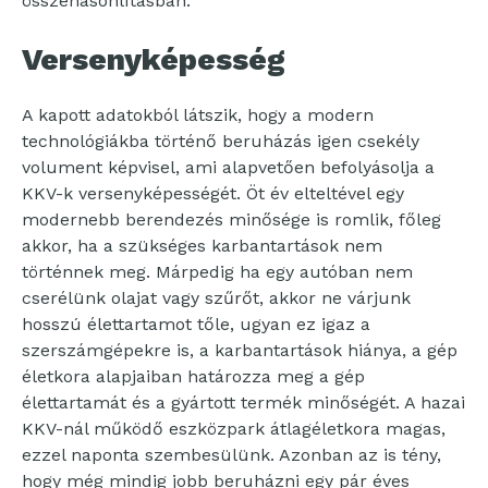
összehasonlításban.
Versenyképesség
A kapott adatokból látszik, hogy a modern
technológiákba történő beruházás igen csekély
volument képvisel, ami alapvetően befolyásolja a
KKV-k versenyképességét. Öt év elteltével egy
modernebb berendezés minősége is romlik, főleg
akkor, ha a szükséges karbantartások nem
történnek meg. Márpedig ha egy autóban nem
cserélünk olajat vagy szűrőt, akkor ne várjunk
hosszú élettartamot tőle, ugyan ez igaz a
szerszámgépekre is, a karbantartások hiánya, a gép
életkora alapjaiban határozza meg a gép
élettartamát és a gyártott termék minőségét. A hazai
KKV-nál működő eszközpark átlagéletkora magas,
ezzel naponta szembesülünk. Azonban az is tény,
hogy még mindig jobb beruházni egy pár éves