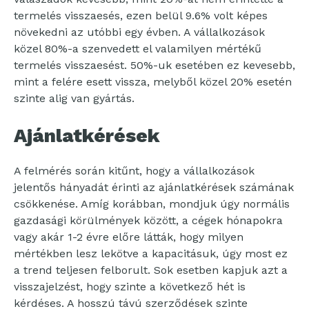
termelés visszaesés, ezen belül 9.6% volt képes
növekedni az utóbbi egy évben. A vállalkozások
közel 80%-a szenvedett el valamilyen mértékű
termelés visszaesést. 50%-uk esetében ez kevesebb,
mint a felére esett vissza, melyből közel 20% esetén
szinte alig van gyártás.
Ajánlatkérések
A felmérés során kitűnt, hogy a vállalkozások
jelentős hányadát érinti az ajánlatkérések számának
csökkenése. Amíg korábban, mondjuk úgy normális
gazdasági körülmények között, a cégek hónapokra
vagy akár 1-2 évre előre látták, hogy milyen
mértékben lesz lekötve a kapacitásuk, úgy most ez
a trend teljesen felborult. Sok esetben kapjuk azt a
visszajelzést, hogy szinte a következő hét is
kérdéses. A hosszú távú szerződések szinte