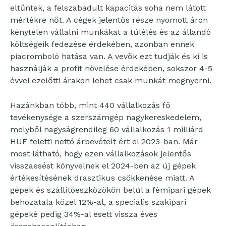
eltűntek, a felszabadult kapacitás soha nem látott
mértékre nőt. A cégek jelentős része nyomott áron
kénytelen vállalni munkákat a túlélés és az állandó
költségeik fedezése érdekében, azonban ennek
piacromboló hatása van. A vevők ezt tudják és ki is
használják a profit növelése érdekében, sokszor 4-5
évvel ezelőtti árakon lehet csak munkát megnyerni.
Hazánkban több, mint 440 vállalkozás fő
tevékenysége a szerszámgép nagykereskedelem,
melyből nagyságrendileg 60 vállalkozás 1 milliárd
HUF feletti nettó árbevételt ért el 2023-ban. Már
most látható, hogy ezen vállalkozások jelentős
visszaesést könyvelnek el 2024-ben az új gépek
értékesítésének drasztikus csökkenése miatt. A
gépek és szállítóeszközökön belül a fémipari gépek
behozatala közel 12%-al, a speciális szakipari
gépeké pedig 34%-al esett vissza éves