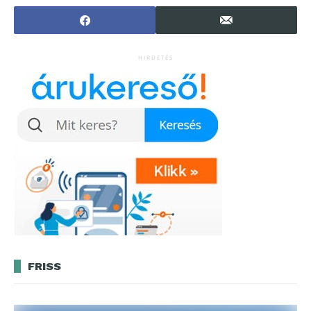
illetékemelést
HIRDETÉS
FRISS