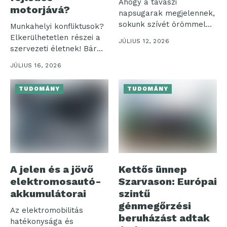
Ahogy a tavaszi
motorjává?
napsugarak megjelennek,
sokunk szívét örömmel
Munkahelyi konfliktusok?
tölti el a színes...
Elkerülhetetlen részei a
JÚLIUS 12, 2026
szervezeti életnek! Bár
sokan negatív
JÚLIUS 16, 2026
jelenségként tekintenek...
TUDOMÁNY
TUDOMÁNY
A jelen és a jövő
Kettős ünnep
elektromosautó-
Szarvason: Európai
akkumulátorai
szintű
génmegőrzési
Az elektromobilitás
beruházást adtak
hatékonysága és