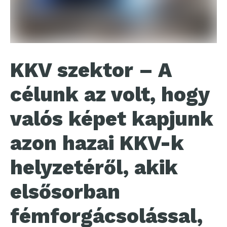
KKV szektor – A
célunk az volt, hogy
valós képet kapjunk
azon hazai KKV-k
helyzetéről, akik
elsősorban
fémforgácsolással,