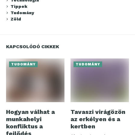
Tippek
Tudomány
Zöld
KAPCSOLÓDÓ CIKKEK
TUDOMÁNY
TUDOMÁNY
Hogyan válhat a
Tavaszi virágözön
munkahelyi
az erkélyen és a
konfliktus a
kertben
fejlődés