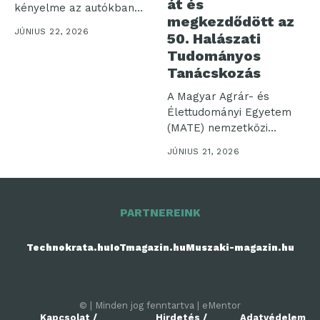
át és
kényelme az autókban
megkezdődött az
használt
JÚNIUS 22, 2026
50. Halászati
akkumulátorcsomagokon
Tudományos
áll vagy bukik....
Tanácskozás
A Magyar Agrár- és
Élettudományi Egyetem
(MATE) nemzetközi
szerepvállalásának és a
JÚNIUS 21, 2026
hazai...
PARTNEREINK
Technokrata.hu
IoTmagazin.hu
Muszaki-magazin.hu
© | Minden jog fenntartva | eMentor
Kapcsolat /
Hirdetés /
Adatvédelem