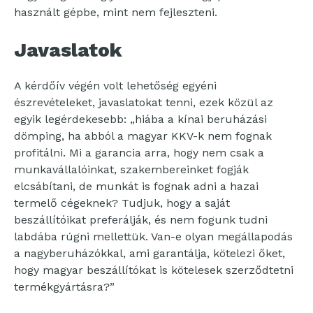
használt gépbe, mint nem fejleszteni.
Javaslatok
A kérdőív végén volt lehetőség egyéni
észrevételeket, javaslatokat tenni, ezek közül az
egyik legérdekesebb: „hiába a kínai beruházási
dömping, ha abból a magyar KKV-k nem fognak
profitálni. Mi a garancia arra, hogy nem csak a
munkavállalóinkat, szakembereinket fogják
elcsábítani, de munkát is fognak adni a hazai
termelő cégeknek? Tudjuk, hogy a saját
beszállítóikat preferálják, és nem fogunk tudni
labdába rúgni mellettük. Van-e olyan megállapodás
a nagyberuházókkal, ami garantálja, kötelezi őket,
hogy magyar beszállítókat is kötelesek szerződtetni
termékgyártásra?”