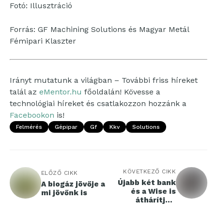
Fotó: Illusztráció
Forrás: GF Machining Solutions és Magyar Metál
Fémipari Klaszter
Irányt mutatunk a világban – További friss híreket
talál az
eMentor.hu
főoldalán! Kövesse a
technológiai híreket és csatlakozzon hozzánk a
Facebookon
is!
Felmérés
Gépipar
Gf
Kkv
Solutions
KÖVETKEZŐ CIKK
ELŐZŐ CIKK
Újabb két bank
A biogáz jövője a
és a Wise is
mi jövőnk is
áthárítja a
lakosságra az