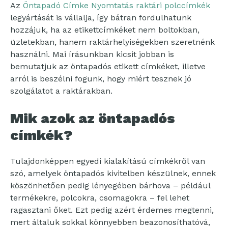
Az
Öntapadó Címke Nyomtatás raktári polccímkék
legyártását is vállalja, így bátran fordulhatunk
hozzájuk, ha az etikettcímkéket nem boltokban,
üzletekban, hanem raktárhelyiségekben szeretnénk
használni. Mai írásunkban kicsit jobban is
bemutatjuk az öntapadós etikett címkéket, illetve
arról is beszélni fogunk, hogy miért tesznek jó
szolgálatot a raktárakban.
Mik azok az öntapadós
címkék?
Tulajdonképpen egyedi kialakítású címkékről van
szó, amelyek öntapadós kivitelben készülnek, ennek
köszönhetően pedig lényegében bárhova – például
termékekre, polcokra, csomagokra – fel lehet
ragasztani őket. Ezt pedig azért érdemes megtenni,
mert általuk sokkal könnyebben beazonosíthatóvá,