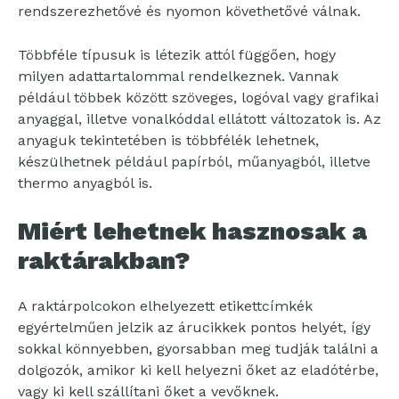
rendszerezhetővé és nyomon követhetővé válnak.
Többféle típusuk is létezik attól függően, hogy
milyen adattartalommal rendelkeznek. Vannak
például többek között szöveges, logóval vagy grafikai
anyaggal, illetve vonalkóddal ellátott változatok is. Az
anyaguk tekintetében is többfélék lehetnek,
készülhetnek például papírból, műanyagból, illetve
thermo anyagból is.
Miért lehetnek hasznosak a
raktárakban?
A raktárpolcokon elhelyezett etikettcímkék
egyértelműen jelzik az árucikkek pontos helyét, így
sokkal könnyebben, gyorsabban meg tudják találni a
dolgozók, amikor ki kell helyezni őket az eladótérbe,
vagy ki kell szállítani őket a vevőknek.