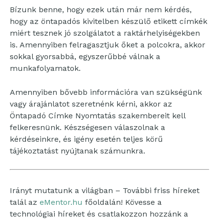
Bízunk benne, hogy ezek után már nem kérdés,
hogy az öntapadós kivitelben készülő etikett címkék
miért tesznek jó szolgálatot a raktárhelyiségekben
is. Amennyiben felragasztjuk őket a polcokra, akkor
sokkal gyorsabbá, egyszerűbbé válnak a
munkafolyamatok.
Amennyiben bővebb információra van szükségünk
vagy árajánlatot szeretnénk kérni, akkor az
Öntapadó Címke Nyomtatás szakembereit kell
felkeresnünk. Készségesen válaszolnak a
kérdéseinkre, és igény esetén teljes körű
tájékoztatást nyújtanak számunkra.
Irányt mutatunk a világban – További friss híreket
talál az
eMentor.hu
főoldalán! Kövesse a
technológiai híreket és csatlakozzon hozzánk a