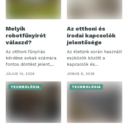
Melyik
Az otthoni és
robotfűnyírót
irodai kapcsolók
válaszd?
jelentősége
Az otthoni fűnyírás
Az életünk során használt
kérdése sokak számára
eszközök között a
fontos döntést jelent,
kapcsolók és
különösen, amikor a...
szerelvények különösen
JÚLIUS 10, 2026
JÚNIUS 6, 2026
jelentős...
TECHNOLÓGIA
TECHNOLÓGIA