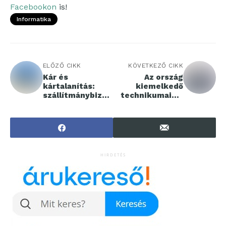
Facebookon
is!
Informatika
ELŐZŐ CIKK
KÖVETKEZŐ CIKK
Kár és
Az ország
kártalanítás:
kiemelkedő
szállítmánybizto
technikumaival
sítás a
működik együtt
logisztikában
a Széchenyi
István Egyetem
HIRDETÉS