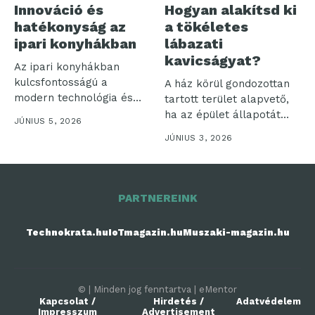
Innováció és
Hogyan alakítsd ki
hatékonyság az
a tökéletes
ipari konyhákban
lábazati
kavicságyat?
Az ipari konyhákban
kulcsfontosságú a
A ház körül gondozottan
modern technológia és
tartott terület alapvető,
hatékonyság
ha az épület állapotát
JÚNIUS 5, 2026
összehangolása. Ezek a...
hosszú...
JÚNIUS 3, 2026
PARTNEREINK
Technokrata.hu
IoTmagazin.hu
Muszaki-magazin.hu
© | Minden jog fenntartva | eMentor
Kapcsolat /
Hirdetés /
Adatvédelem
Impresszum
Advertisement