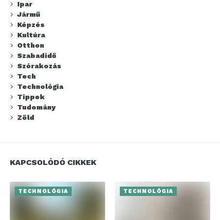
Ipar
Jármű
Képzés
Kultúra
Otthon
Szabadidő
Szórakozás
Tech
Technológia
Tippek
Tudomány
Zöld
KAPCSOLÓDÓ CIKKEK
TECHNOLÓGIA
TECHNOLÓGIA