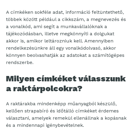
A címkéken sokféle adat, információ feltüntethető,
többek között például a cikkszám, a megnevezés és
a vonalkód, ami segít a munkavállalóknak a
tájékozódásban, illetve megkönnyíti a dolgukat
akkor is, amikor leltározniuk kell. Amennyiben
rendelkezésünkre áll egy vonalkódolvasó, akkor
könnyen beolvashatják az adatokat a számítógépes
rendszerbe.
Milyen címkéket válasszunk
a raktárpolcokra?
A raktárakba mindenképp műanyagból készülő,
kellően strapabíró és időtálló címkéket érdemes
választani, amelyek remekül ellenállnak a kopásnak
és a mindennapi igénybevételnek.