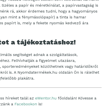
 Széles a papír és méretkínálat, a papírvastagság is
eretnénk rá, akkor érdemes tudni, hogy a hagyományos
olyan mint a fénymásolópapír) a tinta is hamar
s papírt is, mely a fekete nyomás kedvező ára
tot a tájékoztatáshoz!
imális segítséget adnak a szolgáltatások,
hez. Felhívhatják a figyelmet utazásra,
, sporteredményeket közölhetnek vagy határidőkről
ról is. A Nyomdatermékek.hu oldalán Ön is rálelhet
felelőbb plakátra.
ss híreket talál az
eMentor.hu
főoldalán! Kövesse a
ozzánk a
Facebookon
is!