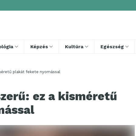
lógia
Képzés
Kultúra
Egészség
méretű plakát fekete nyomással
zerű: ez a kisméretű
mással