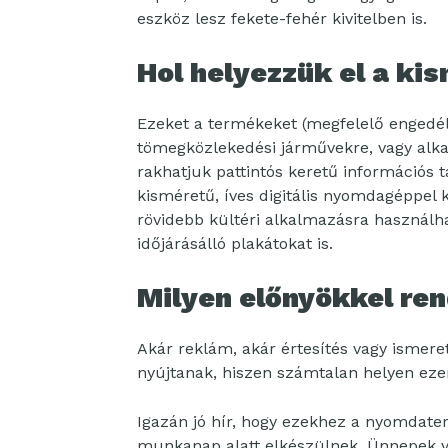
eszköz lesz fekete-fehér kivitelben is.
Hol helyezzük el a k
Ezeket a termékeket (megfelelő engedély
tömegközlekedési járművekre, vagy alk
rakhatjuk pattintós keretű információs tá
kisméretű, íves digitális nyomdagéppel k
rövidebb kültéri alkalmazásra használhat
időjárásálló plakátokat is.
Milyen előnyökkel re
Akár reklám, akár értesítés vagy ismeret
nyújtanak, hiszen számtalan helyen eze
Igazán jó hír, hogy ezekhez a nyomdat
munkanap alatt elkészülnek. Ünnepek v