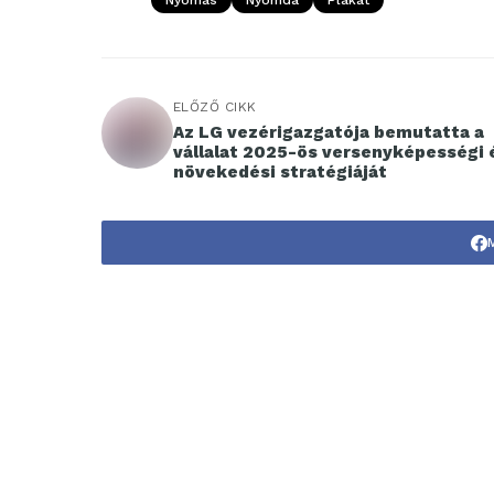
Nyomás
Nyomda
Plakát
ELŐZŐ CIKK
Az LG vezérigazgatója bemutatta a
vállalat 2025-ös versenyképességi 
növekedési stratégiáját