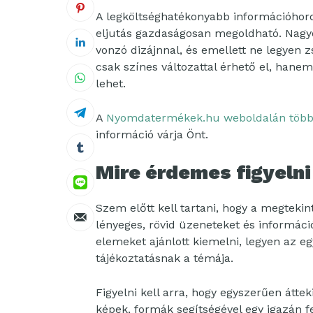
A legköltséghatékonyabb információhord
eljutás gazdaságosan megoldható. Nagyon
vonzó dizájnnal, és emellett ne legyen z
csak színes változattal érhető el, hane
lehet.
A
Nyomdatermékek.hu weboldalán többf
információ várja Önt.
Mire érdemes figyelni
Szem előtt kell tartani, hogy a megtekint
lényeges, rövid üzeneteket és informác
elemeket ajánlott kiemelni, legyen az 
tájékoztatásnak a témája.
Figyelni kell arra, hogy egyszerűen átte
képek, formák segítségével egy igazán f