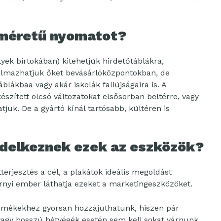
isméretű nyomatot?
ek birtokában) kitehetjük hirdetőtáblákra,
almazhatjuk őket bevásárlóközpontokban, de
blákbaa vagy akár iskolák faliújságaira is. A
észített olcsó változatokat elsősorban beltérre, vagy
juk. De a gyártó kínál tartósabb, kültéren is
ndelkeznek ezek az eszközök?
terjesztés a cél, a plakátok ideális megoldást
rnyi ember láthatja ezeket a marketingeszközöket.
ermékekhez gyorsan hozzájuthatunk, hiszen pár
agy hosszú hétvégék esetén sem kell sokat várnunk