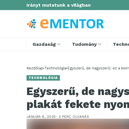
Irányt mutatunk a világban
Gazdaság
Tudomány
Techno
Kezdőlap
Technológia
Egyszerű, de nagyszerű: ez a kis
TECHNOLÓGIA
Egyszerű, de nagys
plakát fekete nyo
JANUÁR 8, 2025
2 PERC OLVASÁS