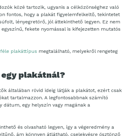
ozók közé tartozik, ugyanis a célközönséghez való
 fontos, hogy a plakát figyelemfelkeltő, tekintetet
súfolt, lényegretörő, jól áttekinthető legyen. Ez nem
m egyszínű, fekete nyomással is kifejezetten mutatós
éle plakáttípus
megtalálható, melyekről rengeteg
 egy plakátnál?
ők általában rövid ideig látják a plakátot, ezért csak
iókat tartalmazzon. A legfontosabbnak számító
egy dátum, egy helyszín vagy magának a
kinthető és olvasható legyen, így a végeredmény a
eltűnő, ám könnyen átlátható, cselekvésre ösztönző