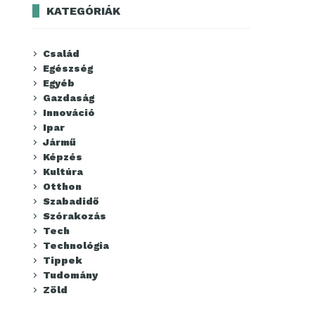
KATEGÓRIÁK
Család
Egészség
Egyéb
Gazdaság
Innováció
Ipar
Jármű
Képzés
Kultúra
Otthon
Szabadidő
Szórakozás
Tech
Technológia
Tippek
Tudomány
Zöld