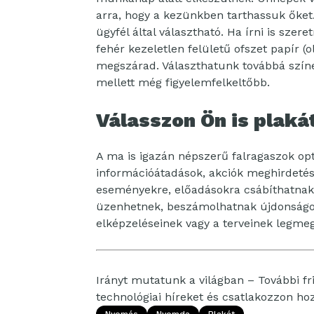
arra, hogy a kezünkben tarthassuk őket.
ügyfél által választható. Ha írni is sz
fehér kezeletlen felületű ofszet papír (
megszárad. Választhatunk továbbá színe
mellett még figyelemfelkeltőbb.
Válasszon Ön is plaká
A ma is igazán népszerű falragaszok opt
információátadások, akciók meghirdetésé
eseményekre, előadásokra csábíthatnak
üzenhetnek, beszámolhatnak újdonságok
elképzeléseinek vagy a terveinek legmeg
Irányt mutatunk a világban – További fri
technológiai híreket és csatlakozzon h