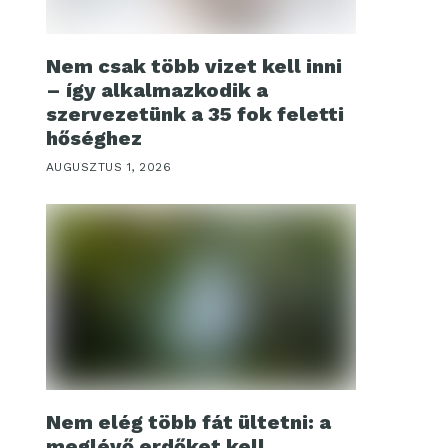
Nem csak több vizet kell inni
– így alkalmazkodik a
szervezetünk a 35 fok feletti
hőséghez
AUGUSZTUS 1, 2026
Nem elég több fát ültetni: a
meglévő erdőket kell