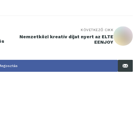
KÖVETKEZŐ CIKK
Nemzetközi kreatív díjat nyert az ELTE
és
EENJOY
Megosztás