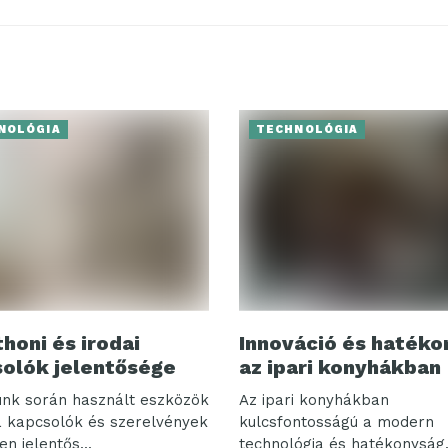
NOLÓGIA
TECHNOLÓGIA
thoni és irodai
Innováció és hatéko
olók jelentősége
az ipari konyhákban
ünk során használt eszközök
Az ipari konyhákban
a kapcsolók és szerelvények
kulcsfontosságú a modern
n jelentős...
technológia és hatékonyság