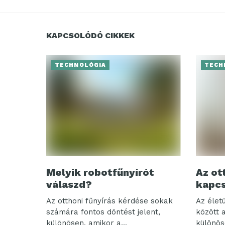
KAPCSOLÓDÓ CIKKEK
TECHNOLÓGIA
TECH
Melyik robotfűnyírót
Az ot
válaszd?
kapcs
Az otthoni fűnyírás kérdése sokak
Az élet
számára fontos döntést jelent,
között 
különösen, amikor a...
különöse