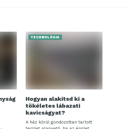
TECHNOLÓGIA
nyság
Hogyan alakítsd ki a
tökéletes lábazati
kavicságyat?
A ház körül gondozottan tartott
terület alapvető, ha az épület