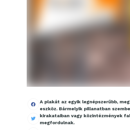
A plakát az egyik legnépszerűbb, me
eszköz. Bármelyik pillanatban szembe
kirakataiban vagy közintézmények fal
megfordulnak.