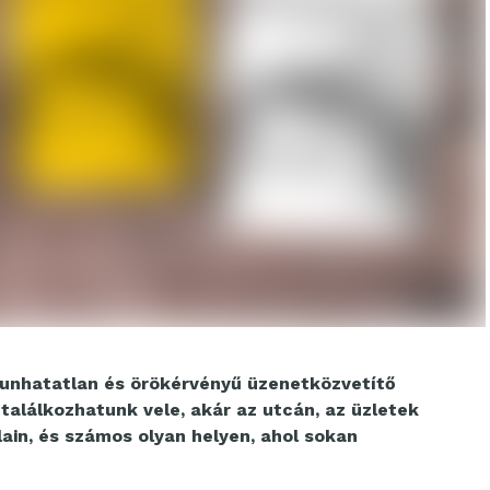
gunhatatlan és örökérvényű üzenetközvetítő
találkozhatunk vele, akár az utcán, az üzletek
ain, és számos olyan helyen, ahol sokan