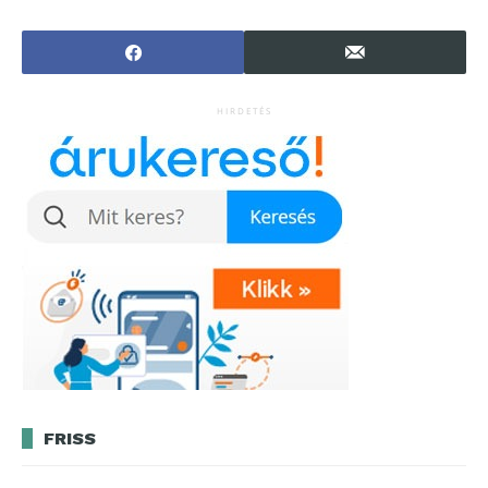
?
át
HIRDETÉS
FRISS