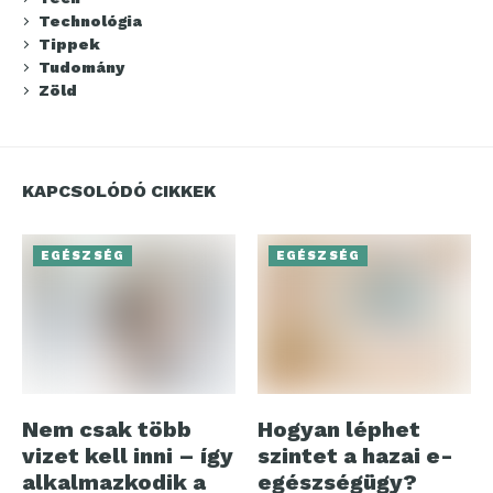
Technológia
Tippek
Tudomány
Zöld
KAPCSOLÓDÓ CIKKEK
EGÉSZSÉG
EGÉSZSÉG
Nem csak több
Hogyan léphet
vizet kell inni – így
szintet a hazai e-
alkalmazkodik a
egészségügy?