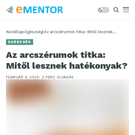
Kezdőlap
Egészség
Az arcszérumok titka: Mitől lesznek
hatékonyak?
EGÉSZSÉG
Az arcszérumok titka:
Mitől lesznek hatékonyak?
FEBRUÁR 9, 2025
2 PERC OLVASÁS