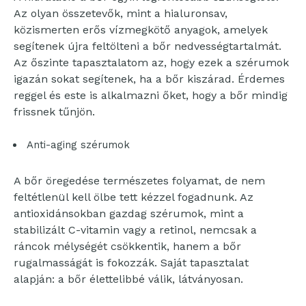
Az olyan összetevők, mint a hialuronsav,
közismerten erős vízmegkötő anyagok, amelyek
segítenek újra feltölteni a bőr nedvességtartalmát.
Az őszinte tapasztalatom az, hogy ezek a szérumok
igazán sokat segítenek, ha a bőr kiszárad. Érdemes
reggel és este is alkalmazni őket, hogy a bőr mindig
frissnek tűnjön.
Anti-aging szérumok
A bőr öregedése természetes folyamat, de nem
feltétlenül kell ölbe tett kézzel fogadnunk. Az
antioxidánsokban gazdag szérumok, mint a
stabilizált C-vitamin vagy a retinol, nemcsak a
ráncok mélységét csökkentik, hanem a bőr
rugalmasságát is fokozzák. Saját tapasztalat
alapján: a bőr élettelibbé válik, látványosan.