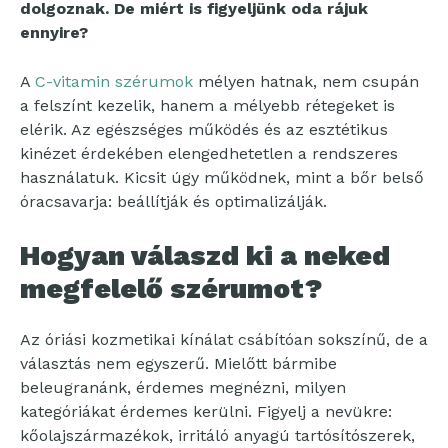
dolgoznak. De miért is figyeljünk oda rájuk
ennyire?
A
C-vitamin szérumok
mélyen hatnak, nem csupán
a felszínt kezelik, hanem a mélyebb rétegeket is
elérik. Az egészséges működés és az esztétikus
kinézet érdekében elengedhetetlen a rendszeres
használatuk. Kicsit úgy működnek, mint a bőr belső
óracsavarja: beállítják és optimalizálják.
Hogyan válaszd ki a neked
megfelelő szérumot?
Az óriási kozmetikai kínálat csábítóan sokszínű, de a
választás nem egyszerű. Mielőtt bármibe
beleugranánk, érdemes megnézni, milyen
kategóriákat érdemes kerülni. Figyelj a nevükre:
kőolajszármazékok, irritáló anyagú tartósítószerek,