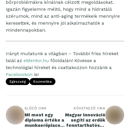
bőrproblémákra kínálnak célzott megoldásokat.
Igazán figyelemre méltó, hogy mind a hidratáló
szérumok, mind az anti-aging termékeik mennyire
keresettek, és mennyire jól alkalmazhatók a
mindennapokban.
Irányt mutatunk a világban – További friss híreket
talál az
eMentor.hu
főoldalán! Kövesse a
technológiai híreket és csatlakozzon hozzánk a
Facebookon
is!
Egészség
Kozmetika
ELŐZŐ CIKK
KÖVETKEZŐ CIKK
Mi most egy
Magyar innováció
diploma értéke a
segíti az erdők
munkaerőpiacon
fenntarthatóság