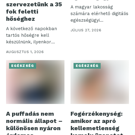
szervezetünk a 35
A magyar lakosság
fok feletti
számára elérhető digitális
hőséghez
egészségügyi
ökoszisztéma három
A következő napokban
JÚLIUS 27, 2026
pillére – az...
tartós hőségre kell
készülnünk, ilyenkor
pedig nemcsak a
AUGUSZTUS 1, 2026
komfortérzetünk...
EGÉSZSÉG
EGÉSZSÉG
A puffadás nem
Fogérzékenység:
normális állapot –
amikor az apró
különösen nyáron
kellemetlenség