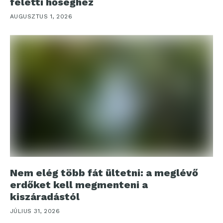
feletti hőséghez
AUGUSZTUS 1, 2026
Nem elég több fát ültetni: a meglévő
erdőket kell megmenteni a
kiszáradástól
JÚLIUS 31, 2026