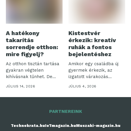
A hatékony
Kistestvér
takarítás
érkezik: kreatív
sorrendje otthon:
ruhák a fontos
mire figyelj?
bejelentéshez
Az otthon tisztán tartása
Amikor egy családba új
gyakran végtelen
gyermek érkezik, az
kihívásnak tűnhet. De
izgatott várakozás
vajon miért olyan...
időszaka veszi kezdetét....
JÚLIUS 14, 2026
JÚLIUS 4, 2026
PARTNEREINK
Technokrata.hu
IoTmagazin.hu
Muszaki-magazin.hu