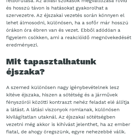
felborulása. Az alvási szokások megváltozása rövid
és hosszú távon is hatásokat gyakorolhat a
szervezetre. Az éjszakai vezetés során könnyen el
lehet álmosodni, különösen, ha a sofőr már hosszú
órákon óra ébren van és vezet. Ebből adódóan a
figyelem csökken, ami a reakcióidő megnövekedését
eredményezi.
Mit tapasztalhatunk
éjszaka?
A szemed különösen nagy igénybevételnek lesz
kitéve éjszaka, hiszen a sötétség és a járművek
fényszórói közötti kontraszt nehéz feladat elé állítja
a látást. A látási viszonyok romlanak, különösen
kivilágítatlan utaknál. Az éjszakai sötétségben
vezetni még akkor is kihívást jelenthet, ha az ember
fiatal, de ahogy öregszünk, egyre nehezebbé válik.