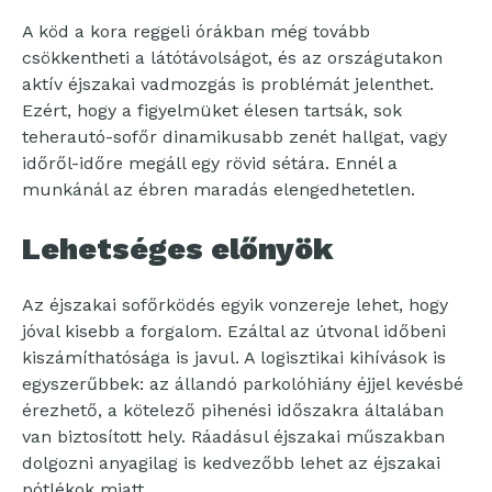
A köd a kora reggeli órákban még tovább
csökkentheti a látótávolságot, és az országutakon
aktív éjszakai vadmozgás is problémát jelenthet.
Ezért, hogy a figyelmüket élesen tartsák, sok
teherautó-sofőr dinamikusabb zenét hallgat, vagy
időről-időre megáll egy rövid sétára. Ennél a
munkánál az ébren maradás elengedhetetlen.
Lehetséges előnyök
Az éjszakai sofőrködés egyik vonzereje lehet, hogy
jóval kisebb a forgalom. Ezáltal az útvonal időbeni
kiszámíthatósága is javul. A logisztikai kihívások is
egyszerűbbek: az állandó parkolóhiány éjjel kevésbé
érezhető, a kötelező pihenési időszakra általában
van biztosított hely. Ráadásul éjszakai műszakban
dolgozni anyagilag is kedvezőbb lehet az éjszakai
pótlékok miatt.