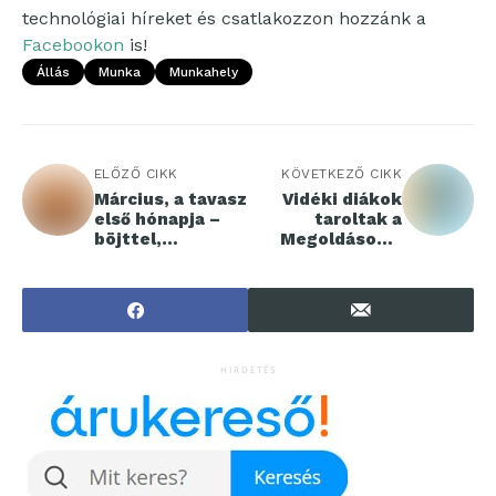
technológiai híreket és csatlakozzon hozzánk a
Facebookon
is!
Állás
Munka
Munkahely
ELŐZŐ CIKK
KÖVETKEZŐ CIKK
Március, a tavasz
Vidéki diákok
első hónapja –
taroltak a
böjttel,
Megoldások a
egészséges
holnapért
táplálkozással,
kihívás első
életvezetési
fordulójában
tanácsadással
HIRDETÉS