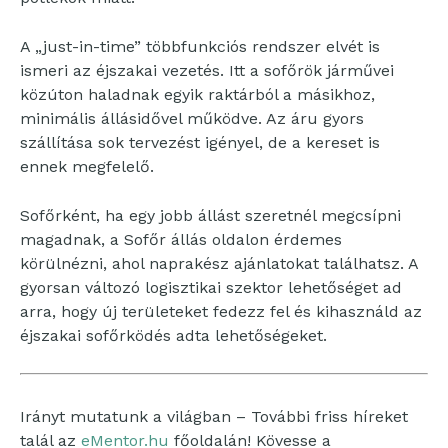
A „just-in-time” többfunkciós rendszer elvét is
ismeri az éjszakai vezetés. Itt a sofőrök járművei
közúton haladnak egyik raktárból a másikhoz,
minimális állásidővel működve. Az áru gyors
szállítása sok tervezést igényel, de a kereset is
ennek megfelelő.
Sofőrként, ha egy jobb állást szeretnél megcsípni
magadnak, a Sofőr állás oldalon érdemes
körülnézni, ahol naprakész ajánlatokat találhatsz. A
gyorsan változó logisztikai szektor lehetőséget ad
arra, hogy új területeket fedezz fel és kihasználd az
éjszakai sofőrködés adta lehetőségeket.
Irányt mutatunk a világban – További friss híreket
talál az
eMentor.hu
főoldalán! Kövesse a