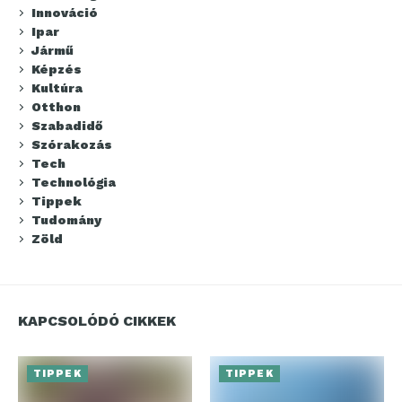
Innováció
Ipar
Jármű
Képzés
Kultúra
Otthon
Szabadidő
Szórakozás
Tech
Technológia
Tippek
Tudomány
Zöld
KAPCSOLÓDÓ CIKKEK
TIPPEK
TIPPEK