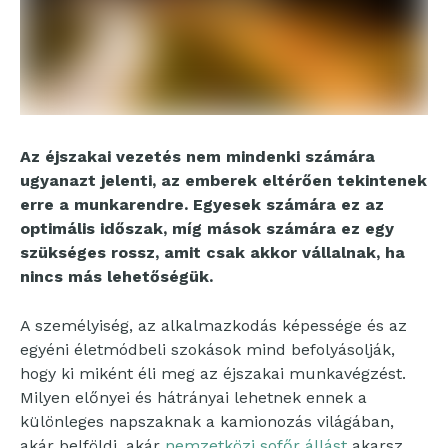
Az éjszakai vezetés nem mindenki számára
ugyanazt jelenti, az emberek eltérően tekintenek
erre a munkarendre. Egyesek számára ez az
optimális időszak, míg mások számára ez egy
szükséges rossz, amit csak akkor vállalnak, ha
nincs más lehetőségük.
A személyiség, az alkalmazkodás képessége és az
egyéni életmódbeli szokások mind befolyásolják,
hogy ki miként éli meg az éjszakai munkavégzést.
Milyen előnyei és hátrányai lehetnek ennek a
különleges napszaknak a kamionozás világában,
akár belföldi, akár
nemzetközi sofőr állást
akarsz