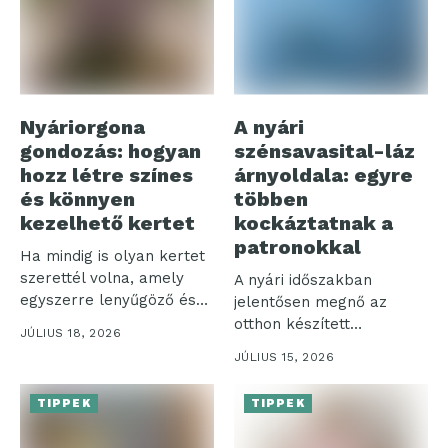
Nyáriorgona
A nyári
gondozás: hogyan
szénsavasital-láz
hozz létre színes
árnyoldala: egyre
és könnyen
többen
kezelhető kertet
kockáztatnak a
patronokkal
Ha mindig is olyan kertet
szerettél volna, amely
A nyári időszakban
egyszerre lenyűgöző és
jelentősen megnő az
nem...
otthon készített
JÚLIUS 18, 2026
szénsavas italok iránti
JÚLIUS 15, 2026
igény,...
TIPPEK
TIPPEK