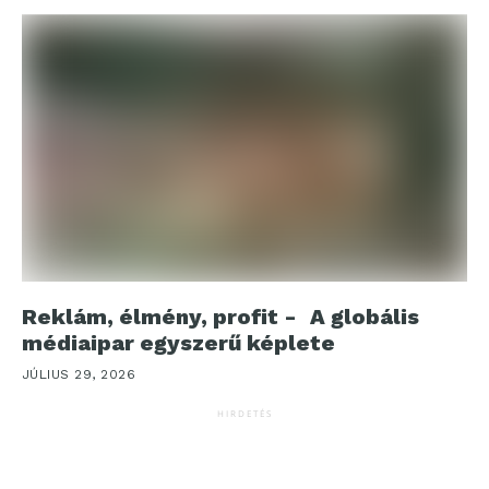
Reklám, élmény, profit - A globális
médiaipar egyszerű képlete
JÚLIUS 29, 2026
HIRDETÉS