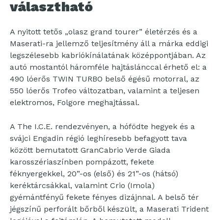
választható
A nyitott tetős „olasz grand tourer” életérzés és a
Maserati-ra jellemző teljesítmény áll a márka eddigi
legszélesebb kabriókínálatának középpontjában. Az
autó mostantól háromféle hajtáslánccal érhető el: a
490 lóerős TWIN TURBO belső égésű motorral, az
550 lóerős Trofeo változatban, valamint a teljesen
elektromos, Folgore meghajtással.
A The I.C.E. rendezvényen, a hófödte hegyek és a
svájci Engadin régió leghíresebb befagyott tava
között bemutatott GranCabrio Verde Giada
karosszériaszínben pompázott, fekete
féknyergekkel, 20”-os (első) és 21”-os (hátsó)
keréktárcsákkal, valamint Crio (Imola)
gyémántfényű fekete fényes dizájnnal. A belső tér
jégszínű perforált bőrből készült, a Maserati Trident