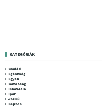
KATEGÓRIÁK
Család
Egészség
Egyéb
Gazdaság
Innováció
Ipar
Jármű
Képzés