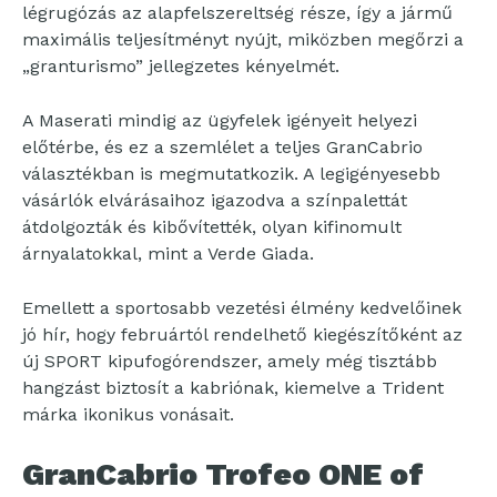
légrugózás az alapfelszereltség része, így a jármű
maximális teljesítményt nyújt, miközben megőrzi a
„granturismo” jellegzetes kényelmét.
A Maserati mindig az ügyfelek igényeit helyezi
előtérbe, és ez a szemlélet a teljes GranCabrio
választékban is megmutatkozik. A legigényesebb
vásárlók elvárásaihoz igazodva a színpalettát
átdolgozták és kibővítették, olyan kifinomult
árnyalatokkal, mint a Verde Giada.
Emellett a sportosabb vezetési élmény kedvelőinek
jó hír, hogy februártól rendelhető kiegészítőként az
új SPORT kipufogórendszer, amely még tisztább
hangzást biztosít a kabriónak, kiemelve a Trident
márka ikonikus vonásait.
GranCabrio Trofeo ONE of