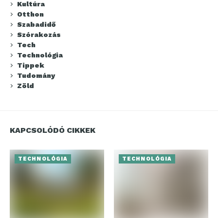
Kultúra
Otthon
Szabadidő
Szórakozás
Tech
Technológia
Tippek
Tudomány
Zöld
KAPCSOLÓDÓ CIKKEK
TECHNOLÓGIA
TECHNOLÓGIA