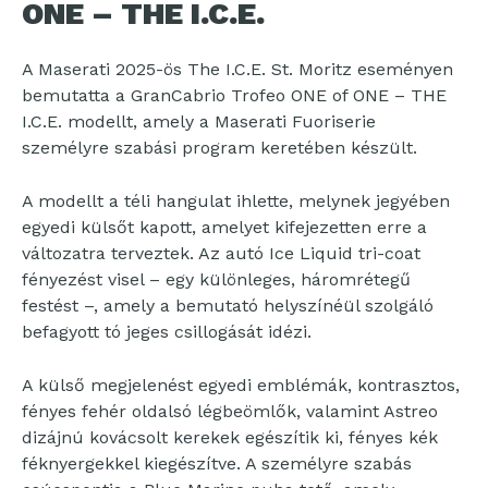
ONE – THE I.C.E.
A Maserati 2025-ös The I.C.E. St. Moritz eseményen
bemutatta a GranCabrio Trofeo ONE of ONE – THE
I.C.E. modellt, amely a Maserati Fuoriserie
személyre szabási program keretében készült.
A modellt a téli hangulat ihlette, melynek jegyében
egyedi külsőt kapott, amelyet kifejezetten erre a
változatra terveztek. Az autó Ice Liquid tri-coat
fényezést visel – egy különleges, háromrétegű
festést –, amely a bemutató helyszínéül szolgáló
befagyott tó jeges csillogását idézi.
A külső megjelenést egyedi emblémák, kontrasztos,
fényes fehér oldalsó légbeömlők, valamint Astreo
dizájnú kovácsolt kerekek egészítik ki, fényes kék
féknyergekkel kiegészítve. A személyre szabás