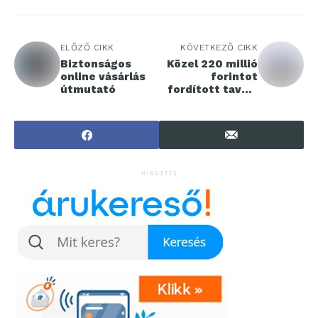
ELŐZŐ CIKK
KÖVETKEZŐ CIKK
Biztonságos
Közel 220 millió
online vásárlás
forintot
útmutató
fordított tavaly
társadalmi ügyek
támogatására a
SPAR
Magyarország
HIRDETÉS