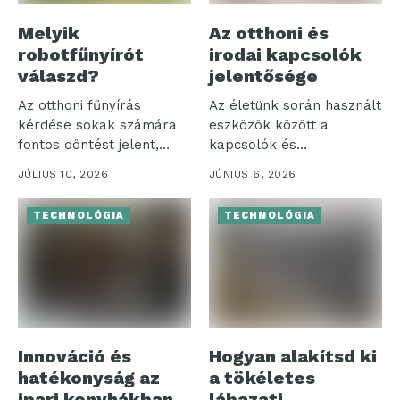
Melyik
Az otthoni és
robotfűnyírót
irodai kapcsolók
válaszd?
jelentősége
Az otthoni fűnyírás
Az életünk során használt
kérdése sokak számára
eszközök között a
fontos döntést jelent,
kapcsolók és
különösen, amikor a...
szerelvények különösen
JÚLIUS 10, 2026
JÚNIUS 6, 2026
jelentős...
TECHNOLÓGIA
TECHNOLÓGIA
Innováció és
Hogyan alakítsd ki
hatékonyság az
a tökéletes
ipari konyhákban
lábazati