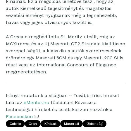
kínálnak. Ez a megoldás lehetővé teszi, hogy az
autók kiemelkedő teljesítményt és magabiztos
vezetési élményt nyújtsanak még a legnehezebb,
havas vagy jeges útviszonyok között is.
A Grecale meghódította St. Moritz utcáit, míg az
MCXtrema és az új Maserati GT2 Stradale kiállításon
szerepel. Végül, a klasszikus autók szerelmeseinek
örömére egy Maserati 6CM és egy Maserati 200 SI is
részt vesz az International Concours of Elegance
megmérettetésen.
Irányt mutatunk a világban – További friss híreket
talál az
eMentor.hu
főoldalán! Kövesse a
technológiai híreket és csatlakozzon hozzánk a
Facebookon
is!
Cabrio
Gran
Kínálat
Maserati
Újdonság