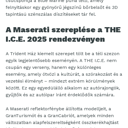
csúcspontja a Blue Marine puha tető, amely
felnyitáskor egy gyönyörű jégszínű bőrbelsőt és 3D
tapintású szénszálas díszítéseket tár fel.
A Maserati szereplése a THE
I.C.E. 2025 rendezvényen
A Trident Ház kiemelt szerepet tölt be a téli szezon
egyik legjelentősebb eseményén. A THE I.C.E. nem
csupán egy verseny, hanem egy különleges
esemény, amely ötvözi a kultúrát, a szórakozást és a
vezetési élményt – mindezt extrém körülmények
között. Ez egy egyedülálló alkalom az autórajongók,
gyűjtők és az autóipar iránt érdeklődők számára.
A Maserati reflektorfénybe állította modelljeit, a
GranTurismót és a GranCabriót, amelyek minden
változatban alapfelszereltségként összkerékhajtást