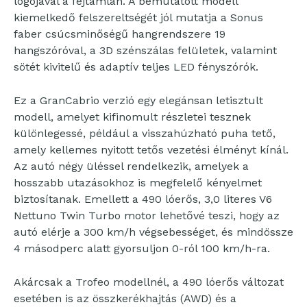
logójával a fejtámlán. A bemutatott modell
kiemelkedő felszereltségét jól mutatja a Sonus
faber csúcsminőségű hangrendszere 19
hangszóróval, a 3D szénszálas felületek, valamint
sötét kivitelű és adaptív teljes LED fényszórók.
Ez a GranCabrio verzió egy elegánsan letisztult
modell, amelyet kifinomult részletei tesznek
különlegessé, például a visszahúzható puha tető,
amely kellemes nyitott tetős vezetési élményt kínál.
Az autó négy üléssel rendelkezik, amelyek a
hosszabb utazásokhoz is megfelelő kényelmet
biztosítanak. Emellett a 490 lóerős, 3,0 literes V6
Nettuno Twin Turbo motor lehetővé teszi, hogy az
autó elérje a 300 km/h végsebességet, és mindössze
4 másodperc alatt gyorsuljon 0-ról 100 km/h-ra.
Akárcsak a Trofeo modellnél, a 490 lóerős változat
esetében is az összkerékhajtás (AWD) és a