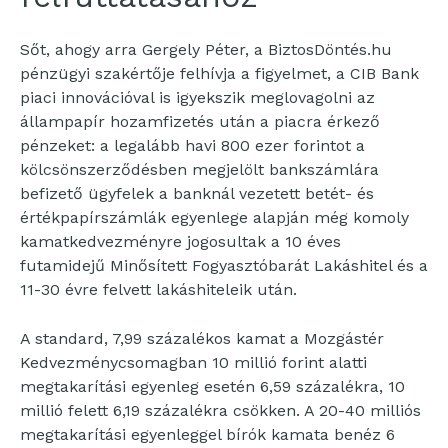
Sőt, ahogy arra Gergely Péter, a BiztosDöntés.hu
pénzügyi szakértője felhívja a figyelmet, a CIB Bank
piaci innovációval is igyekszik meglovagolni az
állampapír hozamfizetés után a piacra érkező
pénzeket: a legalább havi 800 ezer forintot a
kölcsönszerződésben megjelölt bankszámlára
befizető ügyfelek a banknál vezetett betét- és
értékpapírszámlák egyenlege alapján még komoly
kamatkedvezményre jogosultak a 10 éves
futamidejű Minősített Fogyasztóbarát Lakáshitel és a
11-30 évre felvett lakáshiteleik után.
A standard, 7,99 százalékos kamat a Mozgástér
Kedvezménycsomagban 10 millió forint alatti
megtakarítási egyenleg esetén 6,59 százalékra, 10
millió felett 6,19 százalékra csökken. A 20-40 milliós
megtakarítási egyenleggel bírók kamata benéz 6