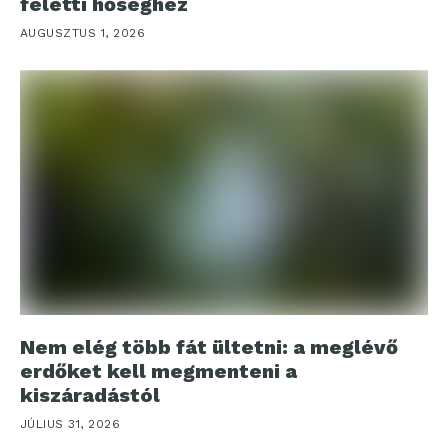
feletti hőséghez
AUGUSZTUS 1, 2026
Nem elég több fát ültetni: a meglévő
erdőket kell megmenteni a
kiszáradástól
JÚLIUS 31, 2026