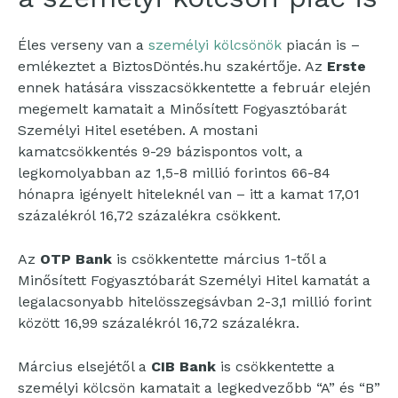
Éles verseny van a
személyi kölcsönök
piacán is –
emlékeztet a BiztosDöntés.hu szakértője. Az
Erste
ennek hatására visszacsökkentette a február elején
megemelt kamatait a Minősített Fogyasztóbarát
Személyi Hitel esetében. A mostani
kamatcsökkentés 9-29 bázispontos volt, a
legkomolyabban az 1,5-8 millió forintos 66-84
hónapra igényelt hiteleknél van – itt a kamat 17,01
százalékról 16,72 százalékra csökkent.
Az
OTP Bank
is csökkentette március 1-től a
Minősített Fogyasztóbarát Személyi Hitel kamatát a
legalacsonyabb hitelösszegsávban 2-3,1 millió forint
között 16,99 százalékról 16,72 százalékra.
Március elsejétől a
CIB Bank
is csökkentette a
személyi kölcsön kamatait a legkedvezőbb “A” és “B”