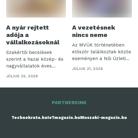
A nyár rejtett
A vezetésnek
adója a
nincs neme
vállalkozásoknál
Az MVÜK történetében
először találkoztak közös
Szakértői becslések
eseményen a Női Üzleti
szerint a hazai közép- és
Klub és...
nagyvállalatok éves
JÚLIUS 21, 2026
nyereségének akár
JÚLIUS 25, 2026
néhány...
PARTNEREINK
Technokrata.hu
IoTmagazin.hu
Muszaki-magazin.hu