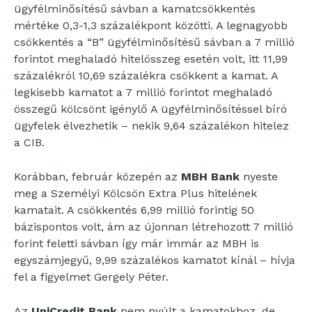
ügyfélminősítésű sávban a kamatcsökkentés
mértéke 0,3-1,3 százalékpont közötti. A legnagyobb
csökkentés a “B” ügyfélminősítésű sávban a 7 millió
forintot meghaladó hitelösszeg esetén volt, itt 11,99
százalékról 10,69 százalékra csökkent a kamat. A
legkisebb kamatot a 7 millió forintot meghaladó
összegű kölcsönt igénylő A ügyfélminősítéssel bíró
ügyfelek élvezhetik – nekik 9,64 százalékon hitelez
a CIB.
Korábban, február közepén az
MBH Bank
nyeste
meg a Személyi Kölcsön Extra Plus hitelének
kamatait. A csökkentés 6,99 millió forintig 50
bázispontos volt, ám az újonnan létrehozott 7 millió
forint feletti sávban így már immár az MBH is
egyszámjegyű, 9,99 százalékos kamatot kínál – hívja
fel a figyelmet Gergely Péter.
Az
UniCredit Bank
nem nyúlt a kamatokhoz, de