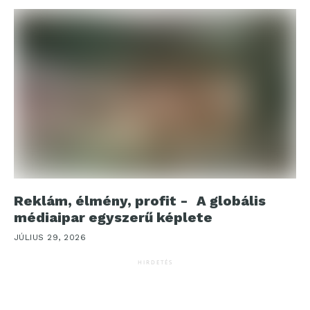
Reklám, élmény, profit - A globális
médiaipar egyszerű képlete
JÚLIUS 29, 2026
HIRDETÉS