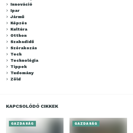
Innováció
Ipar
Jármű
Képzés
Kultúra
Otthon
Szabadidő
Szórakozás
Tech
Technológia
Tippek
Tudomány
Zöld
KAPCSOLÓDÓ CIKKEK
GAZDASÁG
GAZDASÁG