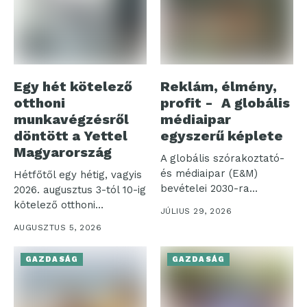
Egy hét kötelező
Reklám, élmény,
otthoni
profit - A globális
munkavégzésről
médiaipar
döntött a Yettel
egyszerű képlete
Magyarország
A globális szórakoztató-
és médiaipar (E&M)
Hétfőtől egy hétig, vagyis
bevételei 2030-ra
2026. augusztus 3-tól 10-ig
elérhetik a 4,2 ezer...
kötelező otthoni
JÚLIUS 29, 2026
munkavégzést rendelt...
AUGUSZTUS 5, 2026
GAZDASÁG
GAZDASÁG