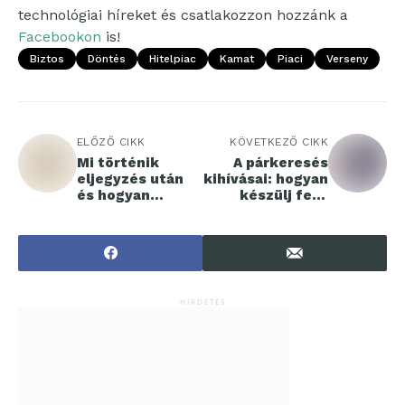
technológiai híreket és csatlakozzon hozzánk a
Facebookon
is!
Biztos
Döntés
Hitelpiac
Kamat
Piaci
Verseny
ELŐZŐ CIKK
KÖVETKEZŐ CIKK
Mi történik
A párkeresés
eljegyzés után
kihívásai: hogyan
és hogyan
készülj fel a
készüljünk rá?
nagy
találkozásra?
HIRDETÉS