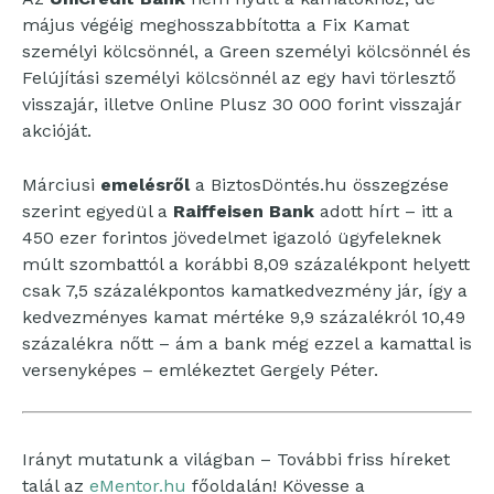
május végéig meghosszabbította a Fix Kamat
személyi kölcsönnél, a Green személyi kölcsönnél és
Felújítási személyi kölcsönnél az egy havi törlesztő
visszajár, illetve Online Plusz 30 000 forint visszajár
akcióját.
Márciusi
emelésről
a BiztosDöntés.hu összegzése
szerint egyedül a
Raiffeisen Bank
adott hírt – itt a
450 ezer forintos jövedelmet igazoló ügyfeleknek
múlt szombattól a korábbi 8,09 százalékpont helyett
csak 7,5 százalékpontos kamatkedvezmény jár, így a
kedvezményes kamat mértéke 9,9 százalékról 10,49
százalékra nőtt – ám a bank még ezzel a kamattal is
versenyképes – emlékeztet Gergely Péter.
Irányt mutatunk a világban – További friss híreket
talál az
eMentor.hu
főoldalán! Kövesse a