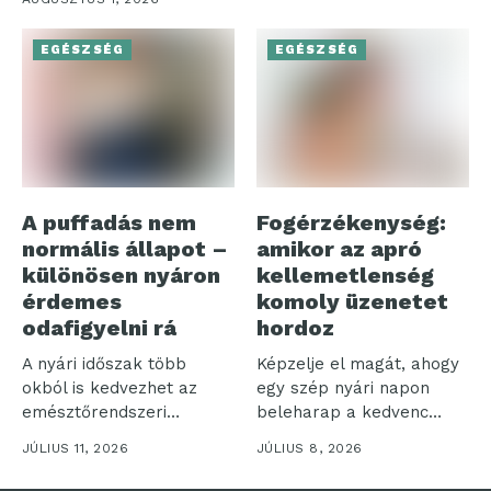
komfortérzetünk...
EGÉSZSÉG
EGÉSZSÉG
A puffadás nem
Fogérzékenység:
normális állapot –
amikor az apró
különösen nyáron
kellemetlenség
érdemes
komoly üzenetet
odafigyelni rá
hordoz
A nyári időszak több
Képzelje el magát, ahogy
okból is kedvezhet az
egy szép nyári napon
emésztőrendszeri
beleharap a kedvenc
panaszoknak.
fagyijába,...
JÚLIUS 11, 2026
JÚLIUS 8, 2026
Gyakrabban
fogyasztunk...