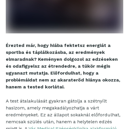
Érezted már, hogy hiába fektetsz energiát a
sportba és táplálkozásba, az eredmények
elmaradnak? Keményen dolgozol az edzéseken
és odafigyelsz az étrendedre, a tükör mégis
ugyanazt mutatja. Előfordulhat, hogy a
problémáidat nem az akaraterőd hiánya okozza,
hanem a tested korlátai.
A test átalakulását gyakran gátolja a szétnyílt
hasizom, amely megakadályozhatja a várt
eredményeket. Ez az állapot sokaknál előfordulhat,
nemcsak szülés után, hanem a helytelen edzés
miatt is. A
Vár Medical Szépségklinika alakformáló