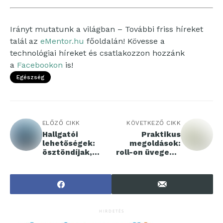
Irányt mutatunk a világban – További friss híreket
talál az
eMentor.hu
főoldalán! Kövesse a
technológiai híreket és csatlakozzon hozzánk
a
Facebookon
is!
Egészség
ELŐZŐ CIKK
KÖVETKEZŐ CIKK
Hallgatói
Praktikus
lehetőségek:
megoldások:
ösztöndíjak,
roll-on üvegek a
szakkollégiumok
kozmetikai
, kutatások
iparban
várják a
fiatalokat a
Széchenyi István
Egyetemen
HIRDETÉS