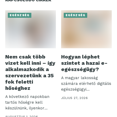
EGÉSZSÉG
EGÉSZSÉG
Nem csak több
Hogyan léphet
vizet kell inni – így
szintet a hazai e-
alkalmazkodik a
egészségügy?
szervezetünk a 35
A magyar lakosság
fok feletti
számára elérhető digitális
hőséghez
egészségügyi
ökoszisztéma három
A következő napokban
JÚLIUS 27, 2026
pillére – az...
tartós hőségre kell
készülnünk, ilyenkor
pedig nemcsak a
AUGUSZTUS 1, 2026