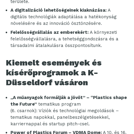
területe.
A digitalizáció lehetőségeinek kiaknázása:
A
digitális technológiák adaptálása a hatékonyság
növelésére és az innováció ösztönzésére.
Felelősségvállalás az emberekért:
A környezeti
felelősségvállalásra, a tehetséggondozásra és a
társadalmi átalakulásra összpontosítunk.
Kiemelt események és
kísérőprogramok a K-
Düsseldorf vásáron
„A műanyagok formálják a jövőt” –
“Plastics shape
the Future”
tematikus program
(6. csarnok): Víziók és technológiai megoldások –
tematikus napokkal, panelbeszélgetésekkel,
karriernappal és startup pitch-csel.
Power of Plastics Forum – VDMA Dome:
A 10. és 16.