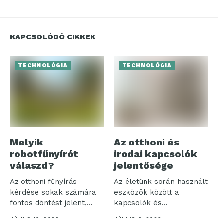
KAPCSOLÓDÓ CIKKEK
TECHNOLÓGIA
TECHNOLÓGIA
Melyik
Az otthoni és
robotfűnyírót
irodai kapcsolók
válaszd?
jelentősége
Az otthoni fűnyírás
Az életünk során használt
kérdése sokak számára
eszközök között a
fontos döntést jelent,
kapcsolók és
különösen, amikor a...
szerelvények különösen