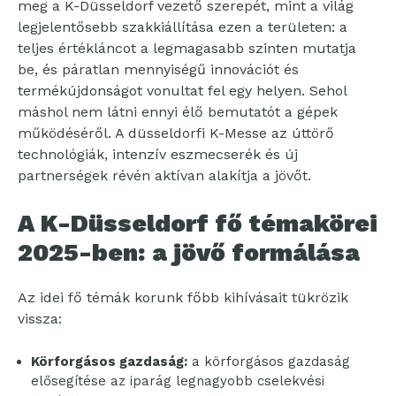
meg a K-Düsseldorf vezető szerepét, mint a világ
legjelentősebb szakkiállítása ezen a területen: a
teljes értékláncot a legmagasabb szinten mutatja
be, és páratlan mennyiségű innovációt és
termékújdonságot vonultat fel egy helyen. Sehol
máshol nem látni ennyi élő bemutatót a gépek
működéséről. A düsseldorfi K-Messe az úttörő
technológiák, intenzív eszmecserék és új
partnerségek révén aktívan alakítja a jövőt.
A K-Düsseldorf fő témakörei
2025-ben: a jövő formálása
Az idei fő témák korunk főbb kihívásait tükrözik
vissza:
Körforgásos gazdaság:
a körforgásos gazdaság
elősegítése az iparág legnagyobb cselekvési