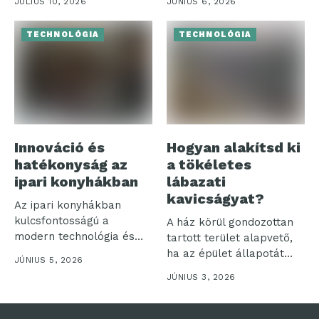
JÚLIUS 10, 2026
JÚNIUS 6, 2026
jelentős...
TECHNOLÓGIA
TECHNOLÓGIA
Innováció és
Hogyan alakítsd ki
hatékonyság az
a tökéletes
ipari konyhákban
lábazati
kavicságyat?
Az ipari konyhákban
kulcsfontosságú a
A ház körül gondozottan
modern technológia és
tartott terület alapvető,
hatékonyság
ha az épület állapotát
JÚNIUS 5, 2026
összehangolása. Ezek a...
hosszú...
JÚNIUS 3, 2026