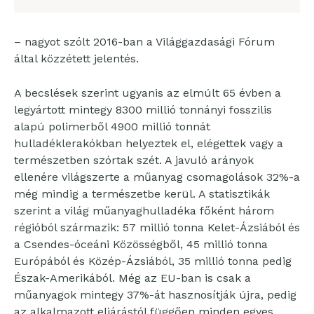
– nagyot szólt 2016-ban a Világgazdasági Fórum
által közzétett jelentés.
A becslések szerint ugyanis az elmúlt 65 évben a
legyártott mintegy 8300 millió tonnányi fosszilis
alapú polimerből 4900 millió tonnát
hulladéklerakókban helyeztek el, elégettek vagy a
természetben szórtak szét. A javuló arányok
ellenére világszerte a műanyag csomagolások 32%-a
még mindig a természetbe kerül. A statisztikák
szerint a világ műanyaghulladéka főként három
régióból származik: 57 millió tonna Kelet-Ázsiából és
a Csendes-óceáni Közösségből, 45 millió tonna
Európából és Közép-Ázsiából, 35 millió tonna pedig
Észak-Amerikából. Még az EU-ban is csak a
műanyagok mintegy 37%-át hasznosítják újra, pedig
az alkalmazott eljárástól függően minden egyes