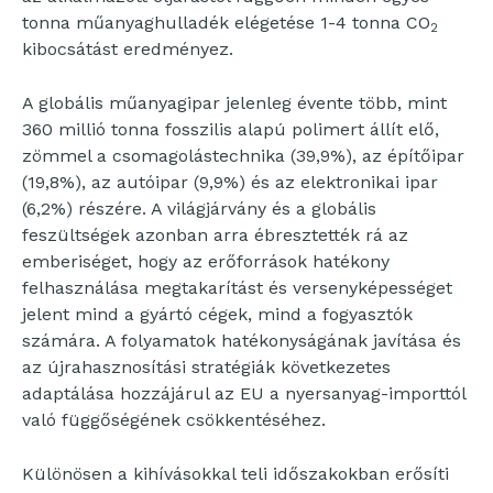
tonna műanyaghulladék elégetése 1-4 tonna CO
2
kibocsátást eredményez.
A globális műanyagipar jelenleg évente több, mint
360 millió tonna fosszilis alapú polimert állít elő,
zömmel a csomagolástechnika (39,9%), az építőipar
(19,8%), az autóipar (9,9%) és az elektronikai ipar
(6,2%) részére. A világjárvány és a globális
feszültségek azonban arra ébresztették rá az
emberiséget, hogy az erőforrások hatékony
felhasználása megtakarítást és versenyképességet
jelent mind a gyártó cégek, mind a fogyasztók
számára. A folyamatok hatékonyságának javítása és
az újrahasznosítási stratégiák következetes
adaptálása hozzájárul az EU a nyersanyag-importtól
való függőségének csökkentéséhez.
Különösen a kihívásokkal teli időszakokban erősíti