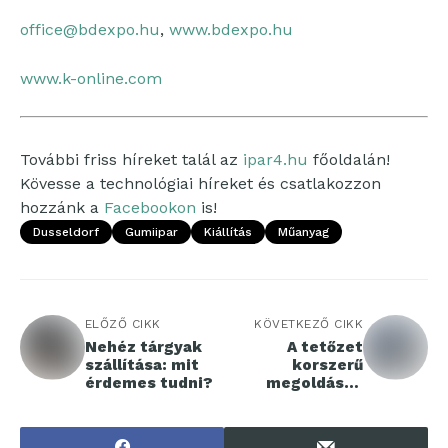
office@bdexpo.hu
,
www.bdexpo.hu
www.k-online.com
További friss híreket talál az
ipar4.hu
főoldalán!
Kövesse a technológiai híreket és csatlakozzon
hozzánk a
Facebookon
is!
Dusseldorf
Gumiipar
Kiállítás
Műanyag
ELŐZŐ CIKK
KÖVETKEZŐ CIKK
Nehéz tárgyak
A tetőzet
szállítása: mit
korszerű
érdemes tudni?
megoldásai:
moduláris
tetőlemezek
előnyei