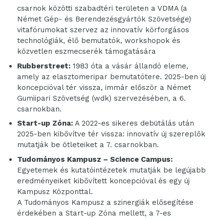
csarnok közötti szabadtéri területen a VDMA (a
Német Gép- és Berendezésgyártók Szövetsége)
vitafórumokat szervez az innovatív körforgásos
technológiák, élő bemutatók, workshopok és
közvetlen eszmecserék támogatására
Rubberstreet:
1983 óta a vásár állandó eleme,
amely az elasztomeripar bemutatótere. 2025-ben új
koncepcióval tér vissza, immár először a Német
Gumiipari Szövetség (wdk) szervezésében, a 6.
csarnokban.
Start-up Zóna:
A 2022-es sikeres debütálás után
2025-ben kibővítve tér vissza: innovatív új szereplők
mutatják be ötleteiket a 7. csarnokban.
Tudományos Kampusz –
Science Campus
:
Egyetemek és kutatóintézetek mutatják be legújabb
eredményeiket kibővített koncepcióval és egy új
Kampusz Központtal.
A Tudományos Kampusz a szinergiák elősegítése
érdekében a Start-up Zóna mellett, a 7-es