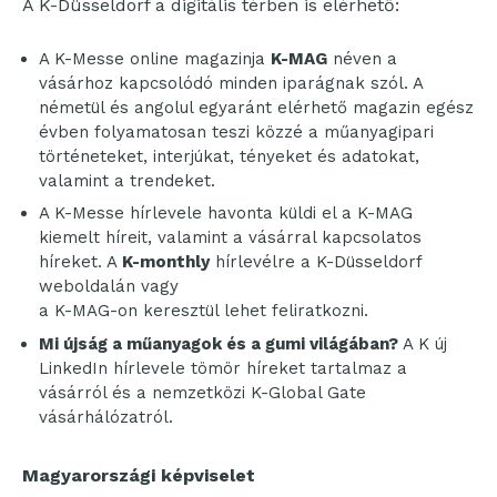
A K-Düsseldorf a digitális térben is elérhető:
A K-Messe online magazinja
K-MAG
néven a
vásárhoz kapcsolódó minden iparágnak szól. A
németül és angolul egyaránt elérhető magazin egész
évben folyamatosan teszi közzé a műanyagipari
történeteket, interjúkat, tényeket és adatokat,
valamint a trendeket.
A K-Messe hírlevele havonta küldi el a K-MAG
kiemelt híreit, valamint a vásárral kapcsolatos
híreket. A
K-monthly
hírlevélre a K-Düsseldorf
weboldalán vagy
a K-MAG-on keresztül lehet feliratkozni.
Mi újság a műanyagok és a gumi világában?
A K új
LinkedIn hírlevele tömör híreket tartalmaz a
vásárról és a nemzetközi K-Global Gate
vásárhálózatról.
Magyarországi képviselet