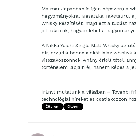
Ma már Japánban is igen népszerű a wh
hagyományokra. Masataka Taketsuru, a 
whisky készítését, majd ezt a tudást haz
jól tükrözik, hogyan lehet a hagyományo
A Nikka Yoichi Single Malt Whisky az ut
bír, érződik benne a skót Islay whiskyk 
visszaköszönnek. Ahány érlelt tétel, an
történelem lapjain él, hanem képes a je
Irányt mutatunk a világban – További fri
technológiai híreket és csatlakozzon h
Étterem
Otthon