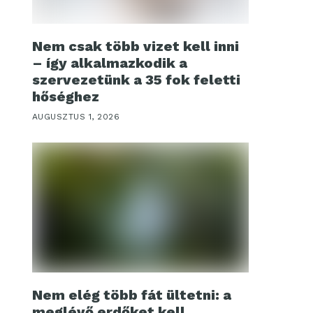
Nem csak több vizet kell inni
– így alkalmazkodik a
szervezetünk a 35 fok feletti
hőséghez
AUGUSZTUS 1, 2026
Nem elég több fát ültetni: a
meglévő erdőket kell