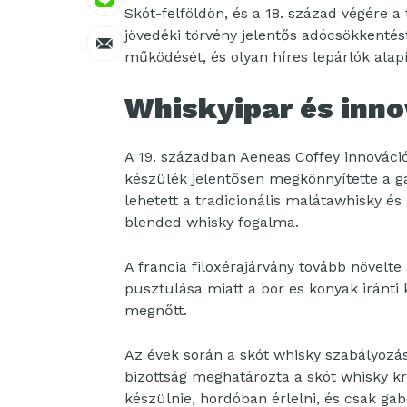
Skót-felföldön, és a 18. század végére a 
jövedéki törvény jelentős adócsökkentés
működését, és olyan híres lepárlók alapí
Whiskyipar és inno
A 19. században Aeneas Coffey innovációj
készülék jelentősen megkönnyítette a ga
lehetett a tradicionális malátawhisky é
blended whisky fogalma.
A francia filoxérajárvány tovább növelte
pusztulása miatt a bor és konyak iránti k
megnőtt.
Az évek során a skót whisky szabályozás
bizottság meghatározta a skót whisky kr
készülnie, hordóban érlelni, és csak ga