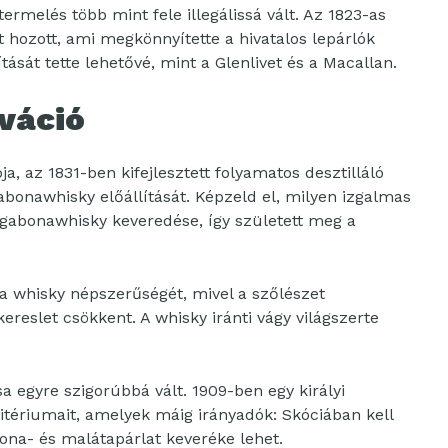
termelés több mint fele illegálissá vált. Az 1823-as
t hozott, ami megkönnyítette a hivatalos lepárlók
tását tette lehetővé, mint a Glenlivet és a Macallan.
váció
a, az 1831-ben kifejlesztett folyamatos desztilláló
bonawhisky előállítását. Képzeld el, milyen izgalmas
s gabonawhisky keveredése, így született meg a
 a whisky népszerűségét, mivel a szőlészet
ereslet csökkent. A whisky iránti vágy világszerte
a egyre szigorúbbá vált. 1909-ben egy királyi
itériumait, amelyek máig irányadók: Skóciában kell
bona- és malátapárlat keveréke lehet.