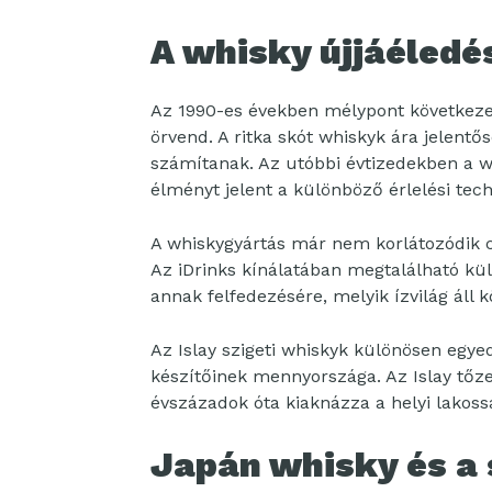
A whisky újjáéledé
Az 1990-es években mélypont következet
örvend. A ritka skót whiskyk ára jelent
számítanak. Az utóbbi évtizedekben a w
élményt jelent a különböző érlelési tech
A whiskygyártás már nem korlátozódik c
Az iDrinks kínálatában megtalálható kül
annak felfedezésére, melyik ízvilág áll 
Az Islay szigeti whiskyk különösen egyed
készítőinek mennyországa. Az Islay tőz
évszázadok óta kiaknázza a helyi lakoss
Japán whisky és a 