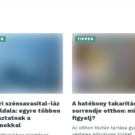
EK
TIPPEK
ri szénsavasital-láz
A hatékony takarítá
ldala: egyre többen
sorrendje otthon: m
ztatnak a
figyelj?
nokkal
Az otthon tisztán tartása g
végtelen kihívásnak tűnhet.
 időszakban jelentősen