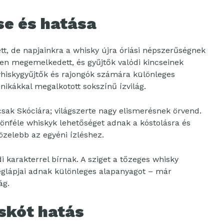
se és hatása
t, de napjainkra a whisky újra óriási népszerűségnek
ősen megemelkedett, és gyűjtők valódi kincseinek
hiskygyűjtők és rajongók számára különleges
nikákkal megalkotott sokszínű ízvilág.
sak Skóciára; világszerte nagy elismerésnek örvend.
önféle whiskyk lehetőséget adnak a kóstolásra és
közelebb az egyéni ízléshez.
i karakterrel bírnak. A sziget a tőzeges whisky
eglápjai adnak különleges alapanyagot – már
ág.
skót hatás