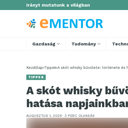
Irányt mutatunk a világban
Gazdaság
Tudomány
Techno
Kezdőlap
Tippek
A skót whisky bűvölete: története és 
TIPPEK
A skót whisky bűvö
hatása napjainkba
AUGUSZTUS 1, 2025
3 PERC OLVASÁS