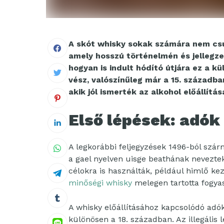
A skót whisky sokak számára nem csup
amely hosszú történelmén és jellegzet
hogyan is indult hódító útjára ez a 
vész, valószínűleg már a 15. századba
akik jól ismerték az alkohol előállítás
Első lépések: adók
A legkorábbi feljegyzések 1496-ból szár
a gael nyelven uisge beathának nevezte
célokra is használták, például himlő kez
minőségi whisky
melegen tartotta fogyas
A whisky előállításához kapcsolódó adó
különösen a 18. században. Az illegális