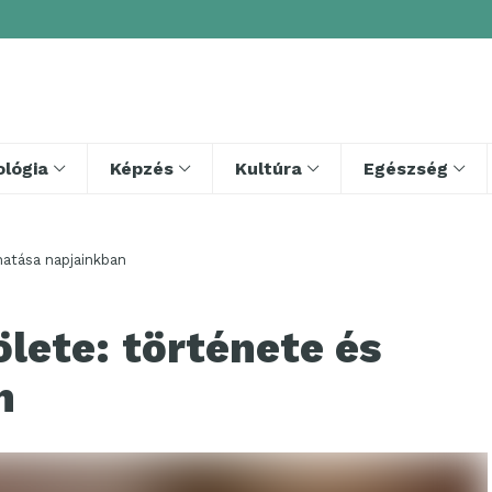
lógia
Képzés
Kultúra
Egészség
hatása napjainkban
lete: története és
n