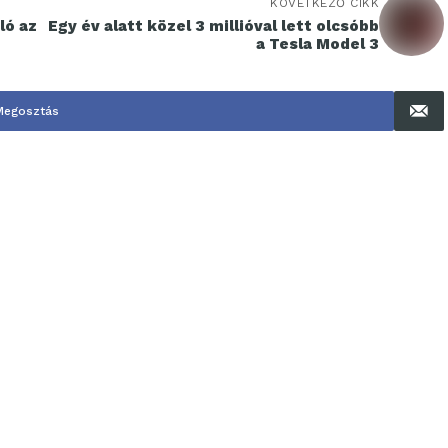
KÖVETKEZŐ CIKK
ló az
Egy év alatt közel 3 millióval lett olcsóbb
a Tesla Model 3
Megosztás