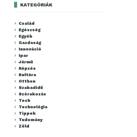
KATEGÓRIÁK
Család
Egészség
Egyéb
Gazdaság
Innováció
Ipar
Jármű
Képzés
Kultúra
Otthon
Szabadidő
Szórakozás
Tech
Technológia
Tippek
Tudomány
Zöld