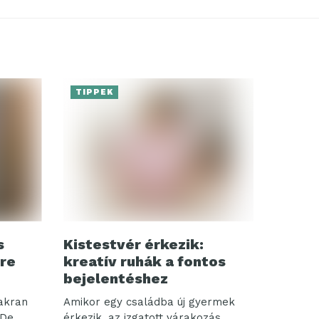
TIPPEK
s
Kistestvér érkezik:
ire
kreatív ruhák a fontos
bejelentéshez
yakran
Amikor egy családba új gyermek
 De
érkezik, az izgatott várakozás