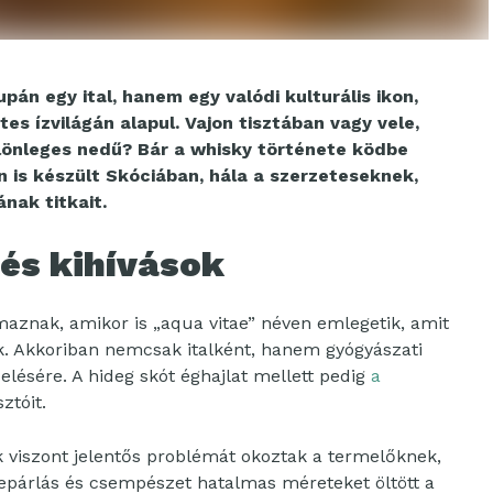
án egy ital, hanem egy valódi kulturális ikon,
es ízvilágán alapul. Vajon tisztában vagy vele,
különleges nedű? Bár a whisky története ködbe
n is készült Skóciában, hála a szerzeteseknek,
ának titkait.
 és kihívások
maznak, amikor is „aqua vitae” néven emlegetik, amit
k. Akkoriban nemcsak italként, hanem gyógyászati
elésére. A hideg skót éghajlat mellett pedig
a
ztóit.
k viszont jelentős problémát okoztak a termelőknek,
 lepárlás és csempészet hatalmas méreteket öltött a