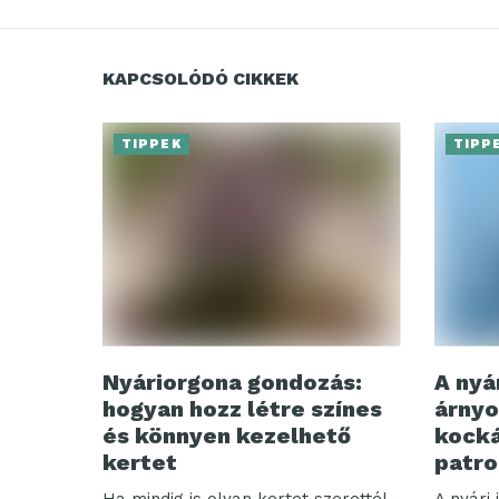
KAPCSOLÓDÓ CIKKEK
TIPPEK
TIPP
Nyáriorgona gondozás:
A nyá
hogyan hozz létre színes
árnyo
és könnyen kezelhető
kocká
kertet
patro
Ha mindig is olyan kertet szerettél
A nyári