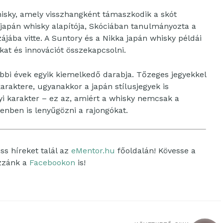
isky, amely visszhangként támaszkodik a skót
japán whisky alapítója, Skóciában tanulmányozta a
ájába vitte. A Suntory és a Nikka japán whisky példái
kat és innovációt összekapcsolni.
óbbi évek egyik kiemelkedő darabja. Tőzeges jegyekkel
karaktere, ugyanakkor a japán stílusjegyek is
nyi karakter – ez az, amiért a whisky nemcsak a
lenben is lenyűgözni a rajongókat.
ss híreket talál az
eMentor.hu
főoldalán! Kövesse a
ozzánk a
Facebookon
is!