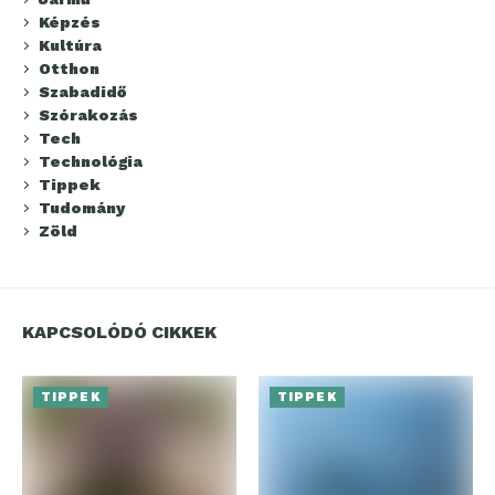
Képzés
Kultúra
Otthon
Szabadidő
Szórakozás
Tech
Technológia
Tippek
Tudomány
Zöld
KAPCSOLÓDÓ CIKKEK
TIPPEK
TIPPEK