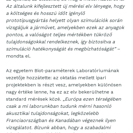
Az általunk kifejlesztett új mérési elv lényege, hogy
a költséges és hosszú időt igénylő
prototípusgyártás helyett olyan szimulációk során
vizsgáljuk a járművet, amelyekben ezek az anyagok
pontos, a valóságot teljes mértékben tükröző
tulajdonságokkal rendelkeznek, így biztosítva a
szimuláció hatékonyságát és megbízhatóságát”
–
mondta el.
Az egyetem Biot-paraméterek Laboratóriumának
vezetője hozzátette: az oktatás mellett ipari
projektekben is részt vesz, amelyekben különösen
nagy értéke lenne, ha ez az elv bekerülhetne a
standard mérések közé.
„Európa ezen térségében
csak a mi laborunkban tudunk mérni hasonló
akusztikai tulajdonságokat, legközelebb
Franciaországban és Kanadában végeznek ilyen
vizsgálatot. Bízunk abban, hogy a szabadalmi