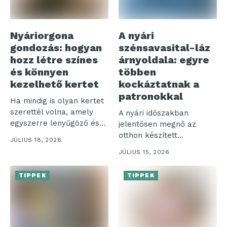
Nyáriorgona
A nyári
gondozás: hogyan
szénsavasital-láz
hozz létre színes
árnyoldala: egyre
és könnyen
többen
kezelhető kertet
kockáztatnak a
patronokkal
Ha mindig is olyan kertet
szerettél volna, amely
A nyári időszakban
egyszerre lenyűgöző és
jelentősen megnő az
nem...
otthon készített
JÚLIUS 18, 2026
szénsavas italok iránti
JÚLIUS 15, 2026
igény,...
TIPPEK
TIPPEK