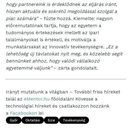
hogy partnereink is érdeklődnek az eljárás iránt,
hiszen aktuális és sokrétű megoldással szolgál a
piac számára”
– fűzte hozzá. Kiemelte: nagyon
előremutatónak tartja, hogy az egyetem a
tudományos értekezések mellett az ipari
találmányokat is értékeli, és motiválja a
munkatársakat az innovatív tevékenységre.
„Ez a
lehetőség új távlatokat nyit meg, és közelebb segít
bennünket ahhoz, hogy valódi vállalkozó
egyetemmé váljunk”
– zárta gondolatait.
Irányt mutatunk a világban – További friss híreket
talál az
eMentor.hu
főoldalán! Kövesse a
technológiai híreket és csatlakozzon hozzánk
a
Facebookon
is!
Győr
Oktatási
Szie
Tevékenység