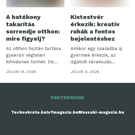
A hatékony
Kistestvér
takarítás
érkezik: kreatív
sorrendje otthon:
ruhák a fontos
mire figyelj?
bejelentéshez
Az otthon tisztán tartása
Amikor egy családba új
gyakran végtelen
gyermek érkezik, az
kihívásnak tűnhet. De
izgatott várakozás
vajon miért olyan...
időszaka veszi kezdetét....
JÚLIUS 14, 2026
JÚLIUS 4, 2026
PARTNEREINK
Technokrata.hu
IoTmagazin.hu
Muszaki-magazin.hu