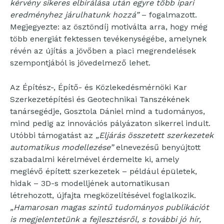
kérvény sikeres elbírálása után egyre több ipari
eredményhez járulhatunk hozzá”
– fogalmazott.
Megjegyezte: az ösztöndíj motiválta arra, hogy még
több energiát fektessen tevékenységébe, amelynek
révén az újítás a jövőben a piaci megrendelések
szempontjából is jövedelmező lehet.
Az Építész-, Építő- és Közlekedésmérnöki Kar
Szerkezetépítési és Geotechnikai Tanszékének
tanársegédje, Gosztola Dániel mind a tudományos,
mind pedig az innovációs pályázaton sikerrel indult.
Utóbbi támogatást az
„Eljárás összetett szerkezetek
automatikus modellezése”
elnevezésű benyújtott
szabadalmi kérelmével érdemelte ki, amely
meglévő épített szerkezetek – például épületek,
hidak – 3D-s modelljének automatikusan
létrehozott, újfajta megközelítésével foglalkozik.
„Hamarosan magas szintű tudományos publikációt
is megjelentetünk a fejlesztésről, s további jó hír,