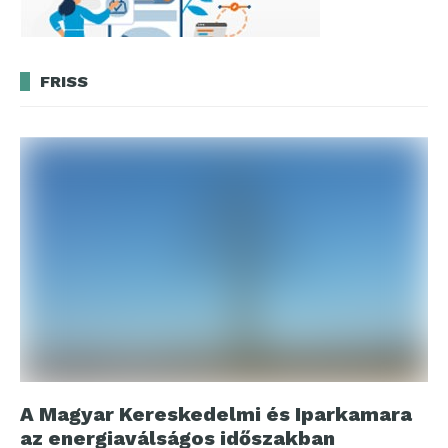
FRISS
A Magyar Kereskedelmi és Iparkamara
az energiaválságos időszakban