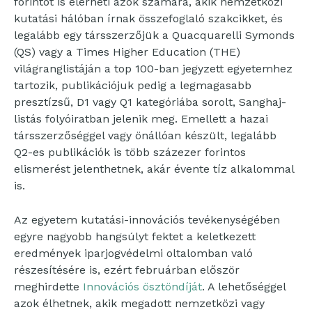
forintot is elérheti azok számára, akik nemzetközi
kutatási hálóban írnak összefoglaló szakcikket, és
legalább egy társszerzőjük a Quacquarelli Symonds
(QS) vagy a Times Higher Education (THE)
világranglistáján a top 100-ban jegyzett egyetemhez
tartozik, publikációjuk pedig a legmagasabb
presztízsű, D1 vagy Q1 kategóriába sorolt, Sanghaj-
listás folyóiratban jelenik meg. Emellett a hazai
társszerzőséggel vagy önállóan készült, legalább
Q2-es publikációk is több százezer forintos
elismerést jelenthetnek, akár évente tíz alkalommal
is.
Az egyetem kutatási-innovációs tevékenységében
egyre nagyobb hangsúlyt fektet a keletkezett
eredmények iparjogvédelmi oltalomban való
részesítésére is, ezért februárban először
meghirdette
Innovációs ösztöndíját
. A lehetőséggel
azok élhetnek, akik megadott nemzetközi vagy