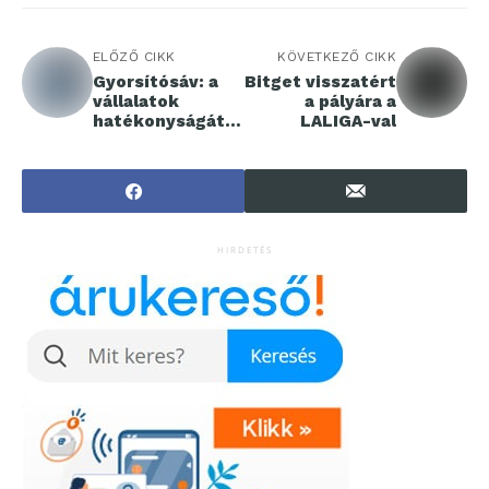
ELŐZŐ CIKK
KÖVETKEZŐ CIKK
Gyorsítósáv: a
Bitget visszatért
vállalatok
a pályára a
hatékonyságát
LALIGA-val
támogatja a
Széchenyi István
Egyetem
tudásbázisához
kapcsolódó cég
egyedülálló
HIRDETÉS
fejlesztése