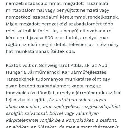
nemzeti szabadalommal, megadott használati
mintaoltalommal vagy benyújtott nemzeti vagy
nemzetközi szabadalmi kérelemmel rendelkeznek.
Míg a megadott nemzetközi szabadalomért több
mint kétmillió forint jár, a benyújtott szabadalmi
kérelem díjazása 900 ezer forint, amelyet már
rögtön az első meghirdetett félévben az intézmény
hat munkatársának ítéltek oda.
Köztük volt dr. Schweighardt Attila, aki az Audi
Hungaria Járműmérnöki Kar Járműfejlesztési
Tanszékének tudományos munkatársaként egy
olyan beadott szabadalomért kapta meg az
Innovációs ösztöndíjat, amely a járműipar akusztikai
fejlesztését segíti.
„Az autókban sok az olyan
akusztikai elem, ami zajelnyelést, rezgéscsillapítást
szolgál: szivaccsal, bőrrel vagy valamilyen
kárpitelemmel vonják be a könyöklőket, a plafont,
az ajtókat, az üléseket, de még a motorházteret is.