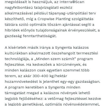
megoldásait is használjuk, az Interra®Scan
nagyfelbontású talajvizsgálati eszköz
alkalmazásával például tápanyag-utánpótlási terv
készíthető, míg a Cropwise Planting szolgáltatás
táblára szóló optimális tőszám ajánlással segíti a
hibridek előnyös tulajdonságainak érvényesülését, a
gazdaság fenntarthatóságát.
A kísérletek másik iránya a Syngenta kalászos
kultúrákban alkalmazott összehangolt termesztési
technológiája, a „Minden szem számít” program
fejlesztése. Ha kedvezőek a körülmények, és
minden kalászon csak egyetlen szemmel több
terem, az akár 300-400 kg/hektár
hozamnövekedést is jelenthet egy-egy gazdaságban.
A program keretében a Syngenta minden
támogatást megad a kalászos növények lehető
legjobb fejlődéséhez: a vetőmag fejlesztéssel kezdve
a legjobb genetikával, optimális növényvédelemmel,