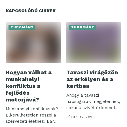
KAPCSOLÓDÓ CIKKEK
TUDOMÁNY
TUDOMÁNY
Hogyan válhat a
Tavaszi virágözön
munkahelyi
az erkélyen és a
konfliktus a
kertben
fejlődés
Ahogy a tavaszi
motorjává?
napsugarak megjelennek,
sokunk szívét örömmel
Munkahelyi konfliktusok?
tölti el a színes...
Elkerülhetetlen részei a
JÚLIUS 12, 2026
szervezeti életnek! Bár