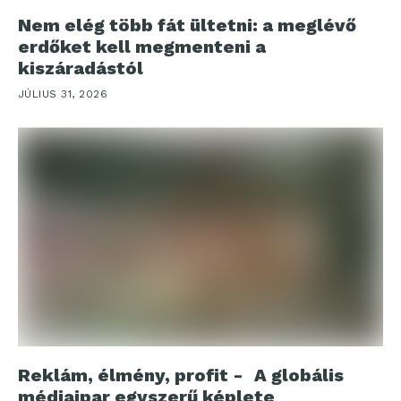
Nem elég több fát ültetni: a meglévő
erdőket kell megmenteni a
kiszáradástól
JÚLIUS 31, 2026
Reklám, élmény, profit - A globális
médiaipar egyszerű képlete