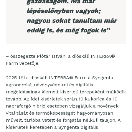
gazdaságom. Ma már
lépéselőnyben vagyok;
nagyon sokat tanultam már
eddig is, és még fogok is”
– összegezte Plótár István, a dióskáli INTERRA®
Farm vezetője.
2025-től a dióskáli INTERRA® Farm a Syngenta
agronómiai, növényvédelmi és digitális
megoldásainak kiemelt kísérleti terepeként működik
tovább. Az idei kísérletek során 10 kukorica és 10
napraforgó hibrid esetében vizsgáljuk a növények
vitalitását és termőképességét hagyományosan
művelt, tarlóba vetett és forgatás nélküli talajon. A
kísérletek keretében a Syngenta digitális