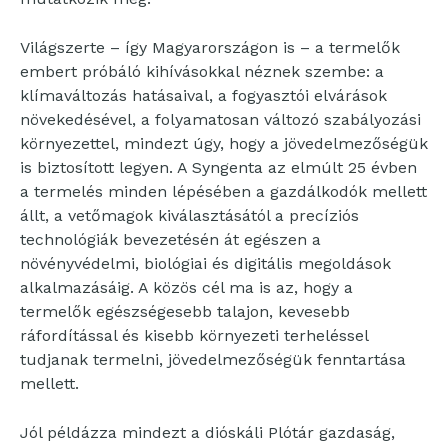
Világszerte – így Magyarországon is – a termelők
embert próbáló kihívásokkal néznek szembe: a
klímaváltozás hatásaival, a fogyasztói elvárások
növekedésével, a folyamatosan változó szabályozási
környezettel, mindezt úgy, hogy a jövedelmezőségük
is biztosított legyen. A Syngenta az elmúlt 25 évben
a termelés minden lépésében a gazdálkodók mellett
állt, a vetőmagok kiválasztásától a precíziós
technológiák bevezetésén át egészen a
növényvédelmi, biológiai és digitális megoldások
alkalmazásáig. A közös cél ma is az, hogy a
termelők egészségesebb talajon, kevesebb
ráfordítással és kisebb környezeti terheléssel
tudjanak termelni, jövedelmezőségük fenntartása
mellett.
Jól példázza mindezt a dióskáli Plótár gazdaság,