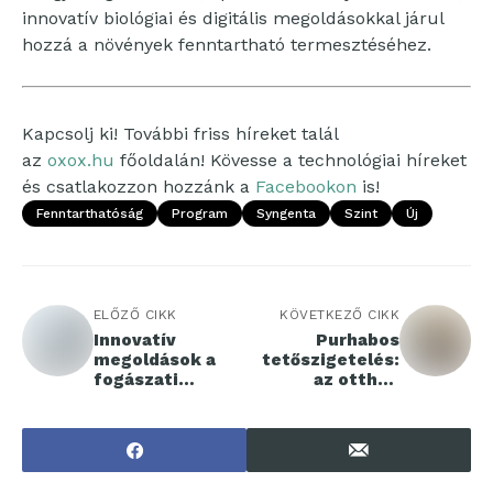
innovatív biológiai és digitális megoldásokkal járul
hozzá a növények fenntartható termesztéséhez.
Kapcsolj ki! További friss híreket talál
az
oxox.hu
főoldalán! Kövesse a technológiai híreket
és csatlakozzon hozzánk a
Facebookon
is!
Fenntarthatóság
Program
Syngenta
Szint
Új
ELŐZŐ CIKK
KÖVETKEZŐ CIKK
Innovatív
Purhabos
megoldások a
tetőszigetelés:
fogászati
az otthon
anyagok terén
nyugalma