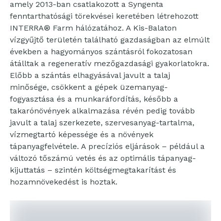
amely 2013-ban csatlakozott a Syngenta
fenntarthatósági törekvései keretében létrehozott
INTERRA® Farm hálózatához. A Kis-Balaton
vízgyűjtő területén található gazdaságban az elmúlt
években a hagyományos szántásról fokozatosan
átálltak a regeneratív mezőgazdasági gyakorlatokra.
Előbb a szántás elhagyásával javult a talaj
minősége, csökkent a gépek üzemanyag-
fogyasztása és a munkaráfordítás, később a
takarónövények alkalmazása révén pedig tovább
javult a talaj szerkezete, szervesanyag-tartalma,
vízmegtartó képessége és a növények
tápanyagfelvétele. A precíziós eljárások – például a
változó tőszámú vetés és az optimális tápanyag-
kijuttatás – szintén költségmegtakarítást és
hozamnövekedést is hoztak.