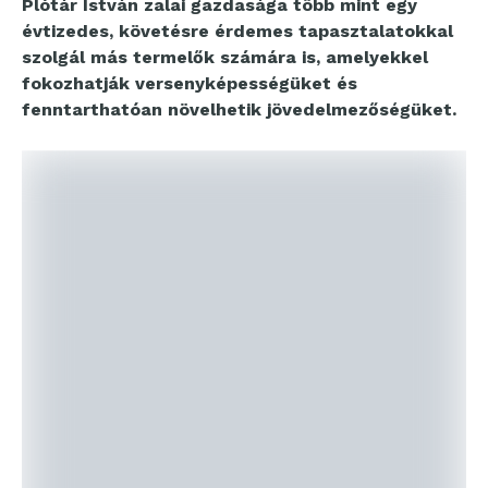
Plótár István zalai gazdasága több mint egy
évtizedes, követésre érdemes tapasztalatokkal
szolgál más termelők számára is, amelyekkel
fokozhatják versenyképességüket és
fenntarthatóan növelhetik jövedelmezőségüket.