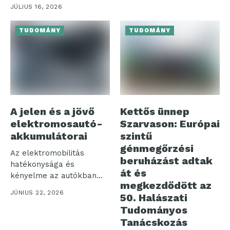
sokan negatív
JÚLIUS 16, 2026
jelenségként tekintenek...
TUDOMÁNY
TUDOMÁNY
A jelen és a jövő
Kettős ünnep
elektromosautó-
Szarvason: Európai
akkumulátorai
szintű
génmegőrzési
Az elektromobilitás
beruházást adtak
hatékonysága és
át és
kényelme az autókban
megkezdődött az
használt
JÚNIUS 22, 2026
50. Halászati
akkumulátorcsomagokon
Tudományos
áll vagy bukik....
Tanácskozás