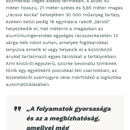
kozmetikai cégek kisebb termékeit. A közel 40
méter hosszú, 21 méter széles és 5,65 méter magas
„rácsos kocka” belsejében 30 000 műanyag tartály,
ezeken belül pedig 16 egymásra rakott „tároló”
helyezkedik el. Hat méterre a magasban az
alumíniumgerendák egységes rácsszerkezetén 13
sárga-kék robot suhan, amelyek fogókarokkal
lenyúlva emelik ki vagy helyezik el a különböző
árukat tartalmazó egyes tárolókat a tartályokban.
Ami kívülről egyszerű, szürke bevonatú tömbnek
tűnik egy egyébként polcokkal teli csarnokban, az
közelebbről szemügyre véve mérföldkő a logisztika
automatizálásában.
„A folyamatok gyorsasága
és az a megbízhatóság,
amellyel még