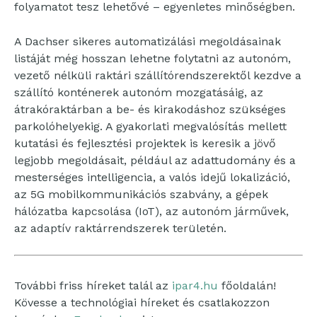
folyamatot tesz lehetővé – egyenletes minőségben.
A Dachser sikeres automatizálási megoldásainak
listáját még hosszan lehetne folytatni az autonóm,
vezető nélküli raktári szállítórendszerektől kezdve a
szállító konténerek autonóm mozgatásáig, az
átrakóraktárban a be- és kirakodáshoz szükséges
parkolóhelyekig. A gyakorlati megvalósítás mellett
kutatási és fejlesztési projektek is keresik a jövő
legjobb megoldásait, például az adattudomány és a
mesterséges intelligencia, a valós idejű lokalizáció,
az 5G mobilkommunikációs szabvány, a gépek
hálózatba kapcsolása (IoT), az autonóm járművek,
az adaptív raktárrendszerek területén.
További friss híreket talál az
ipar4.hu
főoldalán!
Kövesse a technológiai híreket és csatlakozzon