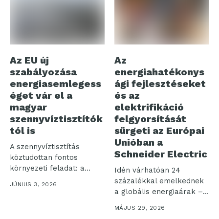
Az EU új
Az
szabályozása
energiahatékonys
energiasemlegess
ági fejlesztéseket
éget vár el a
és az
magyar
elektrifikáció
szennyvíztisztítók
felgyorsítását
tól is
sürgeti az Európai
Unióban a
A szennyvíztisztítás
Schneider Electric
köztudottan fontos
környezeti feladat: a
Idén várhatóan 24
természetes vizekbe
százalékkal emelkednek
JÚNIUS 3, 2026
visszaengedett szennyvíz
a globális energiaárak –
minősége...
ez a legnagyobb...
MÁJUS 29, 2026