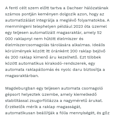
A fenti célt szem előtt tartva a Dachser hálózatának
számos pontján keményen dolgozik azon, hogy az
automatizálást integrálja a meglévő folyamatokba. A
memmingeni telephelyen például 2023 óta üzemel
egy teljesen automatizált magasraktár, amely 52
000 raklapnyi nem hűtött élelmiszer és
élelmiszercsomagolás tárolására alkalmas. Ideális
körülmények között itt óránként 200 raklap bejövő
és 200 raklap kimenő áru kezelhető. Ezt többek
között automatikus kirakodó-rendszerek, egy
automata raklapállomás és nyolc daru biztosítja a
magasraktárban.
Magdeburgban egy teljesen automata csomagoló
gépsort helyeztek üzembe, amely kiemelkedő
stabilitással zsugorfóliázza a nagyméretű árukat.
Érzékelők mérik a raklap magasságát,
automatikusan beállítják a fólia mennyiségét, és gőz