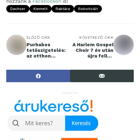
hozzánk a
Facebookon
is!
Dachser
Kiemelt
Raktára
Robotizált
ELŐZŐ CIKK
KÖVETKEZŐ CIKK
Purhabos
A Harlem Gospel
tetőszigetelés:
Choir 7 év után
az otthon
újra fellép
nyugalma
Budapesten!
HIRDETÉS