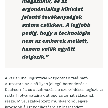
megszűnik, és az
ergonómiailag kihívást
jelentő tevékenységek
száma csökken. A legjobb
pedig, hogy a technológia
nem az emberek mellett,
hanem velük együtt
dolgozik.”
A karlsruhei logisztikai központban található
AutoStore az első ilyen jellegű berendezés a
Dachsernél, és alkalmazása a szerződéses logisztika
raktári folyamatainak átfogó automatizálásának
része. Mivel szakképzett munkaerőből egyre
kevesebb áll rendelkezésre az iparosodott