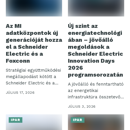
Az MI
Új szint az
adatközpontok új
energiatechnológi
generációját hozza
ában – jövőálló
el a Schneider
megoldások a
Electric és a
Schneider Electric
Foxconn
Innovation Days
2026
Stratégiai együttműködési
programsorozatán
megállapodást kötött a
Schneider Electric és a
A jövőálló és fenntartható
Hon Hai Technology...
az energetikai
JÚLIUS 17, 2026
infrastruktúra összetevői,
szemléletváltás az
JÚLIUS 3, 2026
épületeink esetében,...
IPAR
IPAR