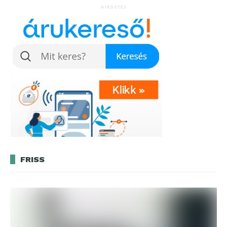
alá
HIRDETÉS
FRISS