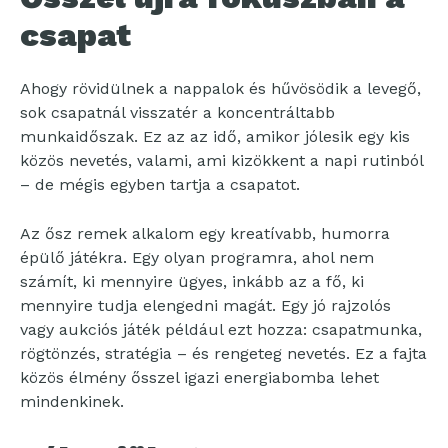
csapat
Ahogy rövidülnek a nappalok és hűvösödik a levegő,
sok csapatnál visszatér a koncentráltabb
munkaidőszak. Ez az az idő, amikor jólesik egy kis
közös nevetés, valami, ami kizökkent a napi rutinból
– de mégis egyben tartja a csapatot.
Az ősz remek alkalom egy kreatívabb, humorra
épülő játékra. Egy olyan programra, ahol nem
számít, ki mennyire ügyes, inkább az a fő, ki
mennyire tudja elengedni magát. Egy jó rajzolós
vagy aukciós játék például ezt hozza: csapatmunka,
rögtönzés, stratégia – és rengeteg nevetés. Ez a fajta
közös élmény ősszel igazi energiabomba lehet
mindenkinek.