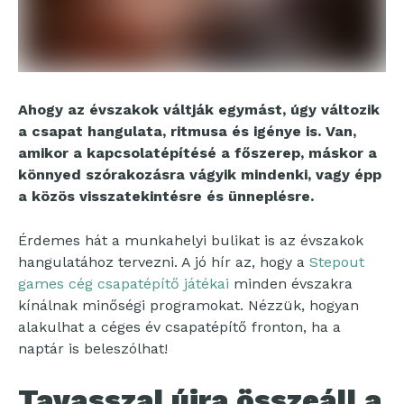
Ahogy az évszakok váltják egymást, úgy változik
a csapat hangulata, ritmusa és igénye is. Van,
amikor a kapcsolatépítésé a főszerep, máskor a
könnyed szórakozásra vágyik mindenki, vagy épp
a közös visszatekintésre és ünneplésre.
Érdemes hát a munkahelyi bulikat is az évszakok
hangulatához tervezni. A jó hír az, hogy a
Stepout
games cég csapatépítő játékai
minden évszakra
kínálnak minőségi programokat. Nézzük, hogyan
alakulhat a céges év csapatépítő fronton, ha a
naptár is beleszólhat!
Tavasszal újra összeáll a