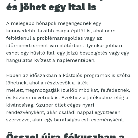
és jöhet egy ital is
A melegebb hónapok megengednek egy
könnyedebb, lazább csapatépítőt is, ahol nem
feltétlenül a problémamegoldás vagy az
időmenedzsment van előtérben. Ilyenkor jobban
eshet egy hűsítő ital, egy jóízű beszélgetés vagy egy
hangulatos kvízest a naplementében.
Ebben az időszakban a kóstolós programok is szóba
jöhetnek, ahol a résztvevők a játék
mellett,megmozgatják ízlelőbimbóikat, felfedeznek,
és közben nevetnek is. Ezekhez a játékokhoz elég a
kíváncsiság. Szuper ötlet céges nyári
rendezvényként, akár családi nappal együttesen
szervezve, akár egy barátságos esti eseményként.
Ősszel újra fókuszban a