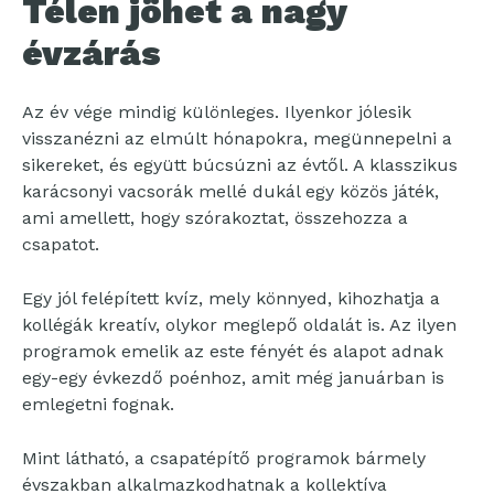
Télen jöhet a nagy
évzárás
Az év vége mindig különleges. Ilyenkor jólesik
visszanézni az elmúlt hónapokra, megünnepelni a
sikereket, és együtt búcsúzni az évtől. A klasszikus
karácsonyi vacsorák mellé dukál egy közös játék,
ami amellett, hogy szórakoztat, összehozza a
csapatot.
Egy jól felépített kvíz, mely könnyed, kihozhatja a
kollégák kreatív, olykor meglepő oldalát is. Az ilyen
programok emelik az este fényét és alapot adnak
egy-egy évkezdő poénhoz, amit még januárban is
emlegetni fognak.
Mint látható, a csapatépítő programok bármely
évszakban alkalmazkodhatnak a kollektíva