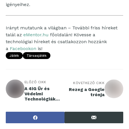
igényeihez.
Irányt mutatunk a világban – További friss híreket
talál az
eMentor.hu
főoldalán! Kövesse a
technológiai híreket és csatlakozzon hozzánk
a
Facebookon
is!
Játék
Társasjáték
ELŐZŐ CIKK
KÖVETKEZŐ CIKK
A 4iG Űr és
Rezeg a Google
Védelmi
trónja
Technológiák
Zrt.
geostacionárius
műholdpálya-
használati
szerződést írt