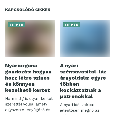
KAPCSOLÓDÓ CIKKEK
TIPPEK
TIPPEK
Nyáriorgona
A nyári
gondozás: hogyan
szénsavasital-láz
hozz létre színes
árnyoldala: egyre
és könnyen
többen
kezelhető kertet
kockáztatnak a
patronokkal
Ha mindig is olyan kertet
szerettél volna, amely
A nyári időszakban
egyszerre lenyűgöző és
jelentősen megnő az