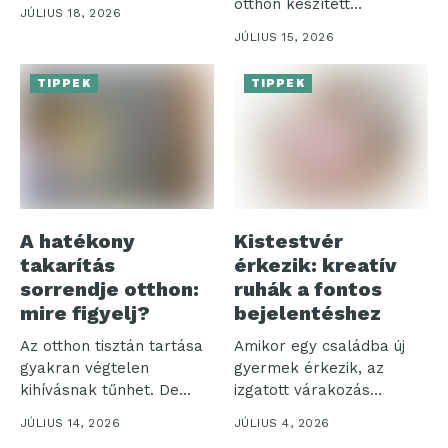
nem...
otthon készített
JÚLIUS 18, 2026
szénsavas italok iránti
JÚLIUS 15, 2026
igény,...
TIPPEK
TIPPEK
A hatékony
Kistestvér
takarítás
érkezik: kreatív
sorrendje otthon:
ruhák a fontos
mire figyelj?
bejelentéshez
Az otthon tisztán tartása
Amikor egy családba új
gyakran végtelen
gyermek érkezik, az
kihívásnak tűnhet. De
izgatott várakozás
vajon miért olyan...
időszaka veszi kezdetét....
JÚLIUS 14, 2026
JÚLIUS 4, 2026