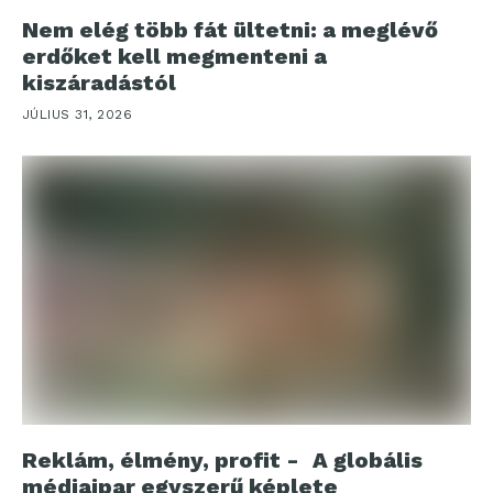
Nem elég több fát ültetni: a meglévő
erdőket kell megmenteni a
kiszáradástól
JÚLIUS 31, 2026
Reklám, élmény, profit - A globális
médiaipar egyszerű képlete