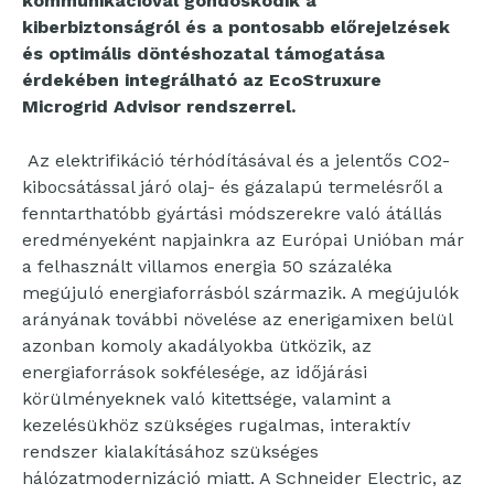
kommunikációval gondoskodik a
kiberbiztonságról és a pontosabb előrejelzések
és optimális döntéshozatal támogatása
érdekében integrálható az EcoStruxure
Microgrid Advisor rendszerrel.
Az elektrifikáció térhódításával és a jelentős CO2-
kibocsátással járó olaj- és gázalapú termelésről a
fenntarthatóbb gyártási módszerekre való átállás
eredményeként napjainkra az Európai Unióban már
a felhasznált villamos energia 50 százaléka
megújuló energiaforrásból származik. A megújulók
arányának további növelése az enerigamixen belül
azonban komoly akadályokba ütközik, az
energiaforrások sokfélesége, az időjárási
körülményeknek való kitettsége, valamint a
kezelésükhöz szükséges rugalmas, interaktív
rendszer kialakításához szükséges
hálózatmodernizáció miatt. A Schneider Electric, az