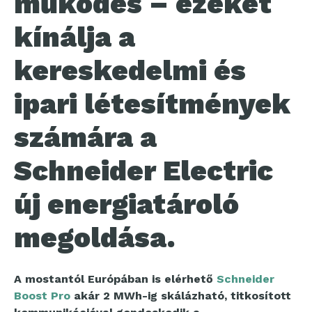
működés – ezeket
kínálja a
kereskedelmi és
ipari létesítmények
számára a
Schneider Electric
új energiatároló
megoldása.
A mostantól Európában is elérhető
Schneider
Boost Pro
akár 2 MWh-ig skálázható, titkosított