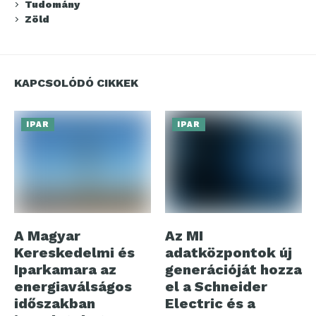
Tudomány
Zöld
KAPCSOLÓDÓ CIKKEK
IPAR
IPAR
A Magyar
Az MI
Kereskedelmi és
adatközpontok új
Iparkamara az
generációját hozza
energiaválságos
el a Schneider
időszakban
Electric és a