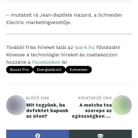
– mutatott rá Jean-Baptiste Hazard, a Schneider
Electric marketingvezetője.
További friss híreket talál az
ipar4.hu
főoldalán!
Kövesse a technológiai híreket és csatlakozzon
hozzánk a
Facebookon
is!
Boost Pro
Energiatároló
Schneider
ELŐZŐ CIKK
KÖVETKEZŐ CIKK
Mit tegyünk, ha
A matcha tea
defektet kapunk
szerepe az
az úton?
egészségben és
a
gasztronómiába
n