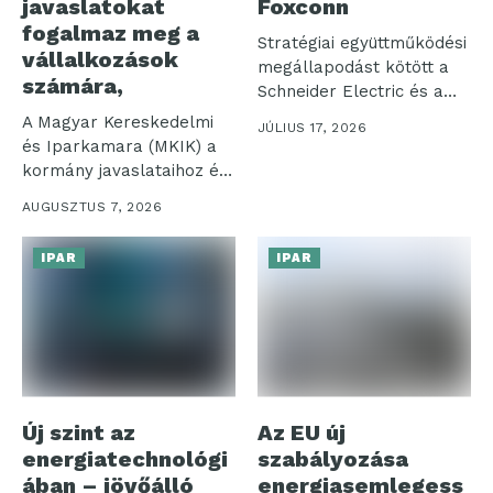
javaslatokat
Foxconn
fogalmaz meg a
Stratégiai együttműködési
vállalkozások
megállapodást kötött a
számára,
Schneider Electric és a
Hon Hai Technology...
A Magyar Kereskedelmi
JÚLIUS 17, 2026
és Iparkamara (MKIK) a
kormány javaslataihoz és
nagyfogyasztók
AUGUSZTUS 7, 2026
felajánlásaihoz...
IPAR
IPAR
Új szint az
Az EU új
energiatechnológi
szabályozása
ában – jövőálló
energiasemlegess