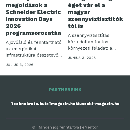
megoldások a
éget vár el a
Schneider Electric
magyar
Innovation Days
szennyvíztisztítók
2026
tól is
programsorozatán
A szennyvíztisztítás
köztudottan fontos
A jövőálló és fenntartható
környezeti feladat: a
az energetikai
természetes vizekbe
infrastruktúra összetevői,
JÚNIUS 3, 2026
visszaengedett szennyvíz
szemléletváltás az
JÚLIUS 3, 2026
minősége...
épületeink esetében,...
PARTNEREINK
Technokrata.hu
IoTmagazin.hu
Muszaki-magazin.hu
© | Minden jog fenntartva | eMentor