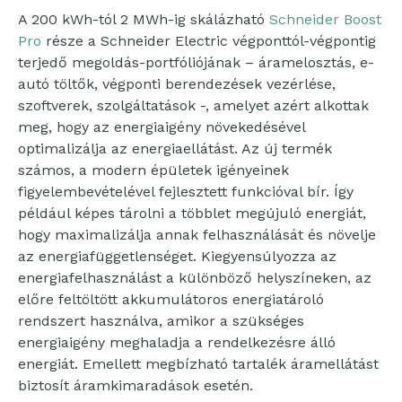
A 200 kWh-tól 2 MWh-ig skálázható
Schneider Boost
Pro
része a Schneider Electric végponttól-végpontig
terjedő megoldás-portfóliójának – áramelosztás, e-
autó töltők, végponti berendezések vezérlése,
szoftverek, szolgáltatások -, amelyet azért alkottak
meg, hogy az energiaigény növekedésével
optimalizálja az energiaellátást. Az új termék
számos, a modern épületek igényeinek
figyelembevételével fejlesztett funkcióval bír. Így
például képes tárolni a többlet megújuló energiát,
hogy maximalizálja annak felhasználását és növelje
az energiafüggetlenséget. Kiegyensúlyozza az
energiafelhasználást a különböző helyszíneken, az
előre feltöltött akkumulátoros energiatároló
rendszert használva, amikor a szükséges
energiaigény meghaladja a rendelkezésre álló
energiát. Emellett megbízható tartalék áramellátást
biztosít áramkimaradások esetén.