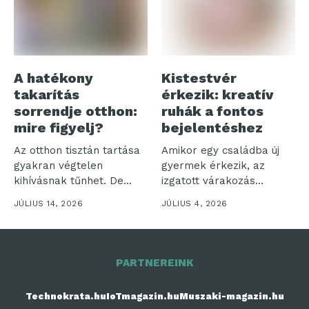
A hatékony
Kistestvér
takarítás
érkezik: kreatív
sorrendje otthon:
ruhák a fontos
mire figyelj?
bejelentéshez
Az otthon tisztán tartása
Amikor egy családba új
gyakran végtelen
gyermek érkezik, az
kihívásnak tűnhet. De
izgatott várakozás
vajon miért olyan...
időszaka veszi kezdetét....
JÚLIUS 14, 2026
JÚLIUS 4, 2026
PARTNEREINK
Technokrata.hu
IoTmagazin.hu
Muszaki-magazin.hu