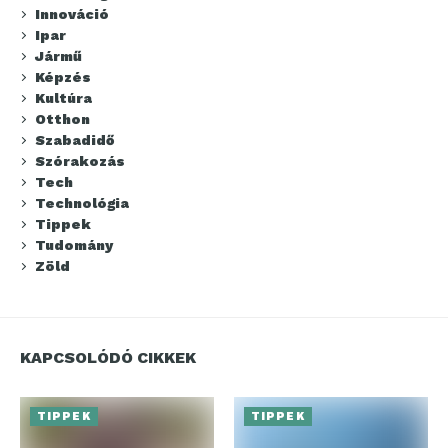
Innováció
Ipar
Jármű
Képzés
Kultúra
Otthon
Szabadidő
Szórakozás
Tech
Technológia
Tippek
Tudomány
Zöld
KAPCSOLÓDÓ CIKKEK
TIPPEK
TIPPEK