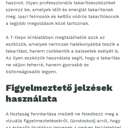
hasznot. Olyan professzionális takarítóeszközöket
szerezz be, amelyek időt és energiát takarítanak
meg. Ipari felmosók és kettős vödrös takarítókocsik
a legjobb megoldások közé tartoznak.
A T-Depo kínálatában megtalálhatók azok az
eszközök, amelyek nemcsak hatékonyabbá teszik a
takarítást, hanem csökkentik a balesetek esélyét is.
Az ilyen eszközök használata segít, hogy a takarítás
ne váljon teherré, hanem gyorsabb és
biztonságosabb legyen.
Figyelmeztető jelzések
használata
A tisztaság fenntartása mellett ne feledkezz meg a
vizuális figyelmeztetésekről. Gondoskodj arról, hogy
az érkezők tisztában legyenek a nedves felületekkel.