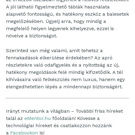
A jól látható figyelmeztető táblák használata
alapvető fontosságú, és hatékony eszköz a balesetek
megelőzésében. Ügyelj arra, hogy mindig a
megfelelő helyen legyenek kihelyezve, ezzel is
növelve a biztonságot.
Szerinted van még valami, amit tehetsz a
fennakadások elkerülése érdekében? Az apró
részletekre való odafigyelés és a nyitottság az új,
hatékony megoldások felé mindig kifizetődik. A tél
kihívásaira való felkészülés nem luxus, hanem egy
elengedhetetlen lépés a mindennapi biztonságért.
Irányt mutatunk a világban – További friss híreket
talál az
eMentor.hu
főoldalán! Kövesse a
technológiai híreket és csatlakozzon hozzánk
a
Facebookon
is!