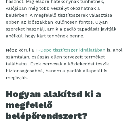
hasznot. Míg elsőre hatékonynak tűnhetnek,
valójában még több veszélyt okozhatnak a
beltérben. A megfelelő tisztítószerek választása
ebben az időszakban különösen fontos. Olyan
szereket használj, amik a padló tapadását javítják
anélkül, hogy kárt tennének benne.
Nézz körül a
T-Depo tisztítószer kínálatában
is, ahol
számtalan, csúszás ellen tervezett terméket
találhatsz. Ezek nemcsak a közlekedést teszik
biztonságosabbá, hanem a padlók állapotát is
megóvják.
Hogyan alakítsd ki a
megfelelő
belépőrendszert?