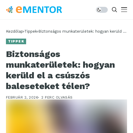
Kezdőlap
Tippek
Biztonságos munkaterületek: hogyan kerüld el
a csúszós baleseteket télen?
TIPPEK
Biztonságos
munkaterületek: hogyan
kerüld el a csúszós
baleseteket télen?
FEBRUÁR 2, 2026
2 PERC OLVASÁS