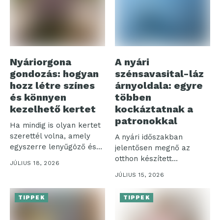
Nyáriorgona
A nyári
gondozás: hogyan
szénsavasital-láz
hozz létre színes
árnyoldala: egyre
és könnyen
többen
kezelhető kertet
kockáztatnak a
patronokkal
Ha mindig is olyan kertet
szerettél volna, amely
A nyári időszakban
egyszerre lenyűgöző és
jelentősen megnő az
nem...
otthon készített
JÚLIUS 18, 2026
szénsavas italok iránti
JÚLIUS 15, 2026
igény,...
TIPPEK
TIPPEK