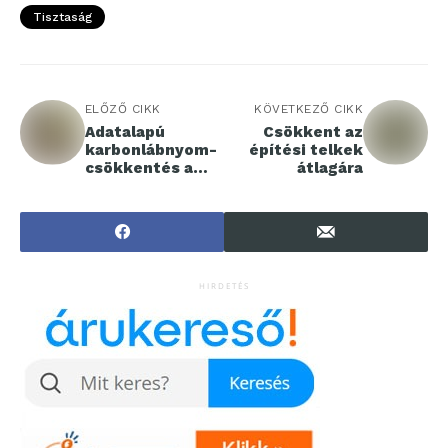
Tisztaság
ELŐZŐ CIKK
KÖVETKEZŐ CIKK
Adatalapú
Csökkent az
karbonlábnyom-
építési telkek
csökkentés a
átlagára
gyakorlatban:
mérés és
kompenzáció a
SPAR
meghatározó
rendezvényein
HIRDETÉS