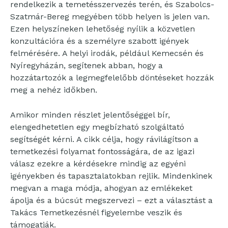
rendelkezik a temetésszervezés terén, és Szabolcs-
Szatmár-Bereg megyében több helyen is jelen van.
Ezen helyszíneken lehetőség nyílik a közvetlen
konzultációra és a személyre szabott igények
felmérésére. A helyi irodák, például Kemecsén és
Nyíregyházán, segítenek abban, hogy a
hozzátartozók a legmegfelelőbb döntéseket hozzák
meg a nehéz időkben.
Amikor minden részlet jelentőséggel bír,
elengedhetetlen egy megbízható szolgáltató
segítségét kérni. A cikk célja, hogy rávilágítson a
temetkezési folyamat fontosságára, de az igazi
válasz ezekre a kérdésekre mindig az egyéni
igényekben és tapasztalatokban rejlik. Mindenkinek
megvan a maga módja, ahogyan az emlékeket
ápolja és a búcsút megszervezi – ezt a választást a
Takács Temetkezésnél figyelembe veszik és
támogatják.