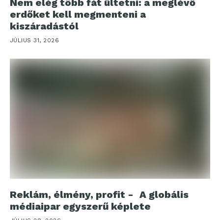
Nem elég több fát ültetni: a meglévő
erdőket kell megmenteni a
kiszáradástól
JÚLIUS 31, 2026
Reklám, élmény, profit - A globális
médiaipar egyszerű képlete