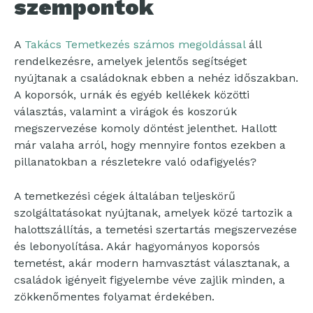
szempontok
A
Takács Temetkezés számos megoldással
áll
rendelkezésre, amelyek jelentős segítséget
nyújtanak a családoknak ebben a nehéz időszakban.
A koporsók, urnák és egyéb kellékek közötti
választás, valamint a virágok és koszorúk
megszervezése komoly döntést jelenthet. Hallott
már valaha arról, hogy mennyire fontos ezekben a
pillanatokban a részletekre való odafigyelés?
A temetkezési cégek általában teljeskörű
szolgáltatásokat nyújtanak, amelyek közé tartozik a
halottszállítás, a temetési szertartás megszervezése
és lebonyolítása. Akár hagyományos koporsós
temetést, akár modern hamvasztást választanak, a
családok igényeit figyelembe véve zajlik minden, a
zökkenőmentes folyamat érdekében.