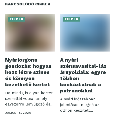
KAPCSOLÓDÓ CIKKEK
TIPPEK
TIPPEK
Nyáriorgona
A nyári
gondozás: hogyan
szénsavasital-láz
hozz létre színes
árnyoldala: egyre
és könnyen
többen
kezelhető kertet
kockáztatnak a
patronokkal
Ha mindig is olyan kertet
szerettél volna, amely
A nyári időszakban
egyszerre lenyűgöző és
jelentősen megnő az
nem...
otthon készített
JÚLIUS 18, 2026