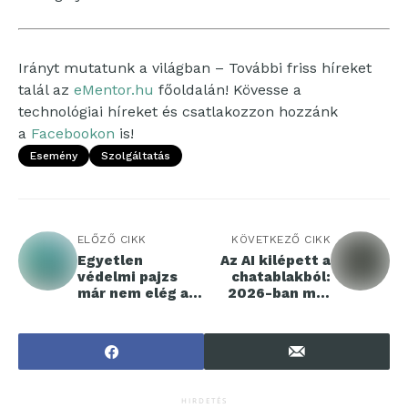
Irányt mutatunk a világban – További friss híreket
talál az
eMentor.hu
főoldalán! Kövesse a
technológiai híreket és csatlakozzon hozzánk
a
Facebookon
is!
Esemény
Szolgáltatás
ELŐZŐ CIKK
KÖVETKEZŐ CIKK
Egyetlen
Az AI kilépett a
védelmi pajzs
chatablakból:
már nem elég a
2026-ban már
konténeres
helyettünk
környezetekben
foglal, vásárol és
dönt
HIRDETÉS