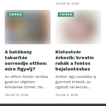
szénsavas italok iránti
JÚLIUS 15, 2026
igény,...
TIPPEK
TIPPEK
A hatékony
Kistestvér
takarítás
érkezik: kreatív
sorrendje otthon:
ruhák a fontos
mire figyelj?
bejelentéshez
Az otthon tisztán tartása
Amikor egy családba új
gyakran végtelen
gyermek érkezik, az
kihívásnak tűnhet. De
izgatott várakozás
vajon miért olyan...
időszaka veszi kezdetét....
JÚLIUS 14, 2026
JÚLIUS 4, 2026