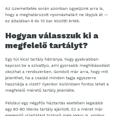
Az üzemeltetés során azonban ügyeljünk arra is,
hogy a meghatározott nyomáshatárt ne lépjük át —
ez általában 6 és 10 bar közötti érték.
Hogyan válasszuk ki a
megfelelő tartályt?
Egy túl kicsi tartály hátránya, hogy gyakrabban
kapcsol be a szivattyú, ami gyorsabb meghibásodást
okozhat a rendszerben. Gondolt már arra, hogy mit
jelenthet, ha a család minden tagja egyszerre
használja a vizet? Ilyenkor különösen fontos lehet a
megfelelő méretű tartály jelenléte.
Például egy négyfős háztartás esetében legalább
egy 60-80 literes tartály ajánlott. Ez a méret már
elegendő vízellátást biztosít még akkor is, amikor