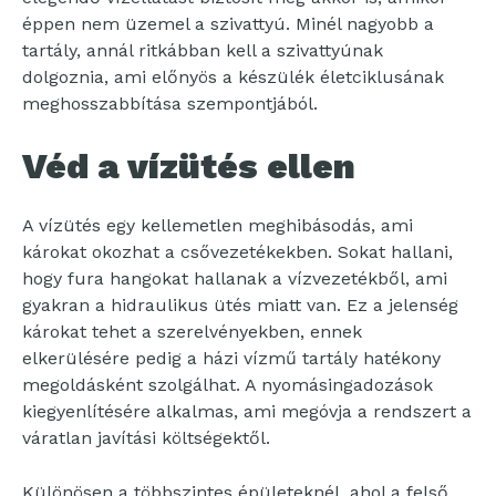
éppen nem üzemel a szivattyú. Minél nagyobb a
tartály, annál ritkábban kell a szivattyúnak
dolgoznia, ami előnyös a készülék életciklusának
meghosszabbítása szempontjából.
Véd a vízütés ellen
A vízütés egy kellemetlen meghibásodás, ami
károkat okozhat a csővezetékekben. Sokat hallani,
hogy fura hangokat hallanak a vízvezetékből, ami
gyakran a hidraulikus ütés miatt van. Ez a jelenség
károkat tehet a szerelvényekben, ennek
elkerülésére pedig a házi vízmű tartály hatékony
megoldásként szolgálhat. A nyomásingadozások
kiegyenlítésére alkalmas, ami megóvja a rendszert a
váratlan javítási költségektől.
Különösen a többszintes épületeknél, ahol a felső