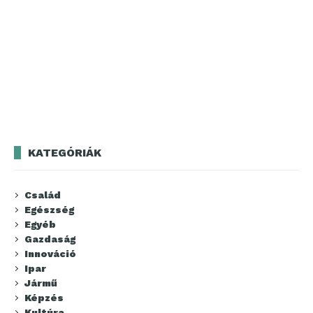
KATEGÓRIÁK
Család
Egészség
Egyéb
Gazdaság
Innováció
Ipar
Jármű
Képzés
Kultúra