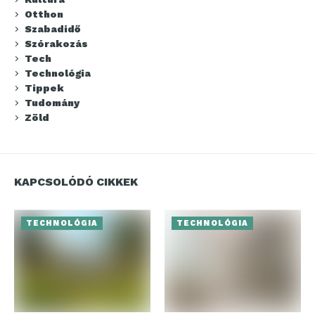
Otthon
Szabadidő
Szórakozás
Tech
Technológia
Tippek
Tudomány
Zöld
KAPCSOLÓDÓ CIKKEK
TECHNOLÓGIA
TECHNOLÓGIA