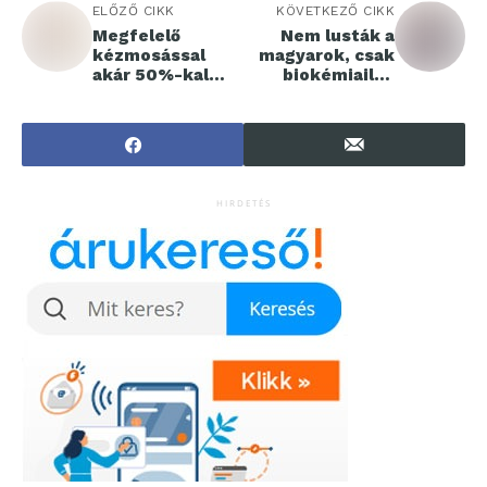
ELŐZŐ CIKK
KÖVETKEZŐ CIKK
Megfelelő
Nem lusták a
kézmosással
magyarok, csak
akár 50%-kal
biokémiailag
csökkenthető a
kimerültek
kórokozók
terjedése az
egészségügyi
intézményekben
HIRDETÉS