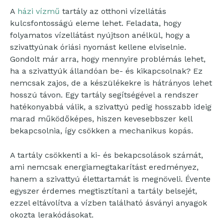
A
házi vízmű
tartály az otthoni vízellátás
kulcsfontosságú eleme lehet. Feladata, hogy
folyamatos vízellátást nyújtson anélkül, hogy a
szivattyúnak óriási nyomást kellene elviselnie.
Gondolt már arra, hogy mennyire problémás lehet,
ha a szivattyúk állandóan be- és kikapcsolnak? Ez
nemcsak zajos, de a készülékekre is hátrányos lehet
hosszú távon. Egy tartály segítségével a rendszer
hatékonyabbá válik, a szivattyú pedig hosszabb ideig
marad működőképes, hiszen kevesebbszer kell
bekapcsolnia, így csökken a mechanikus kopás.
A tartály csökkenti a ki- és bekapcsolások számát,
ami nemcsak energiamegtakarítást eredményez,
hanem a szivattyú élettartamát is megnöveli. Évente
egyszer érdemes megtisztítani a tartály belsejét,
ezzel eltávolítva a vízben található ásványi anyagok
okozta lerakódásokat.