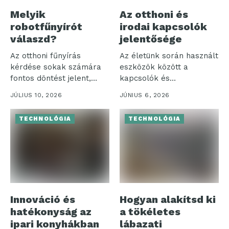
Melyik
Az otthoni és
robotfűnyírót
irodai kapcsolók
válaszd?
jelentősége
Az otthoni fűnyírás
Az életünk során használt
kérdése sokak számára
eszközök között a
fontos döntést jelent,
kapcsolók és
különösen, amikor a...
szerelvények különösen
JÚLIUS 10, 2026
JÚNIUS 6, 2026
jelentős...
TECHNOLÓGIA
TECHNOLÓGIA
Innováció és
Hogyan alakítsd ki
hatékonyság az
a tökéletes
ipari konyhákban
lábazati