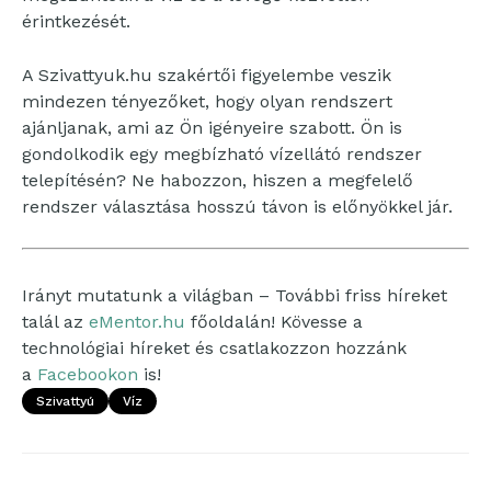
érintkezését.
A Szivattyuk.hu szakértői figyelembe veszik
mindezen tényezőket, hogy olyan rendszert
ajánljanak, ami az Ön igényeire szabott. Ön is
gondolkodik egy megbízható vízellátó rendszer
telepítésén? Ne habozzon, hiszen a megfelelő
rendszer választása hosszú távon is előnyökkel jár.
Irányt mutatunk a világban – További friss híreket
talál az
eMentor.hu
főoldalán! Kövesse a
technológiai híreket és csatlakozzon hozzánk
a
Facebookon
is!
Szivattyú
Víz