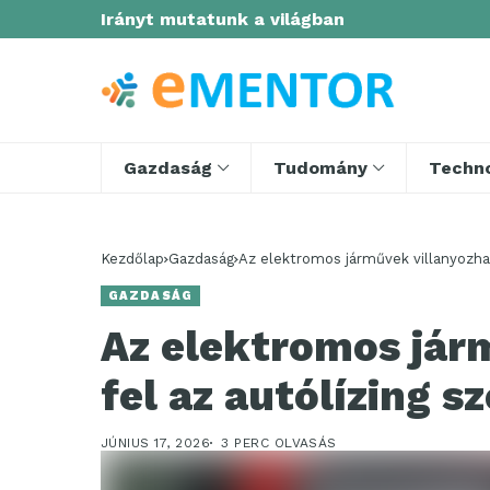
Irányt mutatunk a világban
Gazdaság
Tudomány
Techno
Kezdőlap
Gazdaság
Az elektromos járművek villanyozhatj
GAZDASÁG
Az elektromos jár
fel az autólízing s
JÚNIUS 17, 2026
3 PERC OLVASÁS