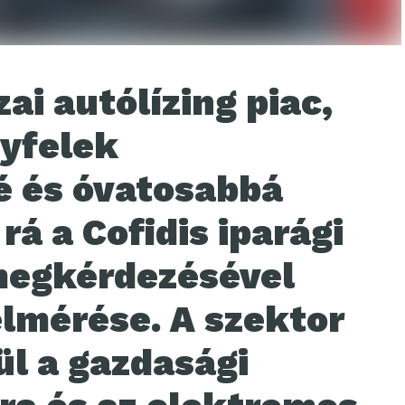
ai autólízing piac,
yfelek
é és óvatosabbá
rá a Cofidis iparági
egkérdezésével
elmérése. A szektor
ül a gazdasági