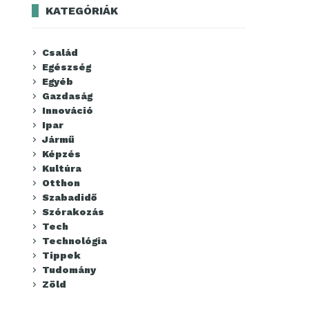
KATEGÓRIÁK
Család
Egészség
Egyéb
Gazdaság
Innováció
Ipar
Jármű
Képzés
Kultúra
Otthon
Szabadidő
Szórakozás
Tech
Technológia
Tippek
Tudomány
Zöld