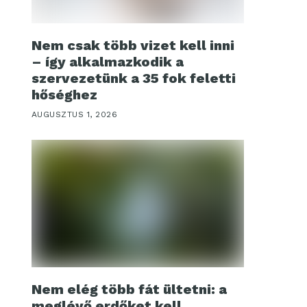
Nem csak több vizet kell inni
– így alkalmazkodik a
szervezetünk a 35 fok feletti
hőséghez
AUGUSZTUS 1, 2026
Nem elég több fát ültetni: a
meglévő erdőket kell