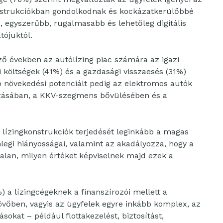
nstrukciókban gondolkodnak és kockázatkerülőbbé
, egyszerűbb, rugalmasabb és lehetőleg digitális
tójuktól.
ző években az autólízing piac számára az igazi
i költségek (41%) és a gazdasági visszaesés (31%)
b növekedési potenciált pedig az elektromos autók
rozásában, a KKV-szegmens bővülésében és a
 lízingkonstrukciók terjedését leginkább a magas
enlegi hiányosságai, valamint az akadályozza, hogy a
talan, milyen értéket képviselnek majd ezek a
 a lízingcégeknek a finanszírozói mellett a
jövőben, vagyis az ügyfelek egyre inkább komplex, az
okat – például flottakezelést, biztosítást,