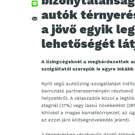
bizonytalanság
autók térnyeré
a jövő egyik le
lehetőségét lát
A lízingcégeknél a megkérdezettek ar
szolgáltatói szerepük is egyre inkább
Nyílt végű autólízing-szolgáltatást indí
bemutató partnereseményén résztvevő i
helyzetéről. A válaszadók közül a legtöb
stagnál (31%) vagy lassú növekedést (28
kihívást a magas kamatkörnyezet, az ügy
az ezzel járó költségnövekedés jelenti.
A felmérésben résztvevők döntő többség