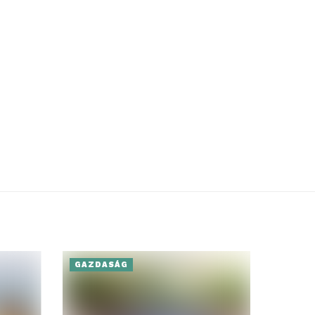
GAZDASÁG