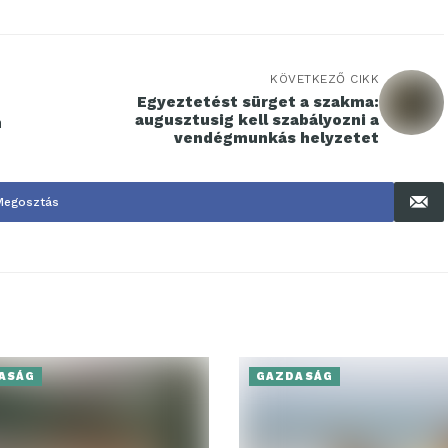
KÖVETKEZŐ CIKK
Egyeztetést sürget a szakma:
augusztusig kell szabályozni a
n
vendégmunkás helyzetet
Megosztás
ASÁG
GAZDASÁG