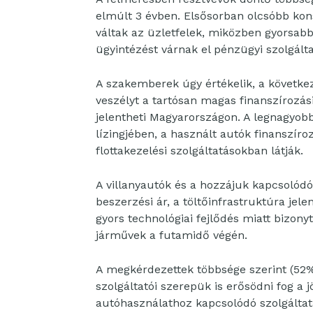
elmúlt 3 évben. Elsősorban olcsóbb ko
váltak az üzletfelek, miközben gyorsabb
ügyintézést várnak el pénzügyi szolgálta
A szakemberek úgy értékelik, a követke
veszélyt a tartósan magas finanszírozás
jelentheti Magyarországon. A legnagyob
lízingjében, a használt autók finanszí
flottakezelési szolgáltatásokban látják.
A villanyautók és a hozzájuk kapcsolódó
beszerzési ár, a töltőinfrastruktúra jel
gyors technológiai fejlődés miatt bizony
járművek a futamidő végén.
A megkérdezettek többsége szerint (52%)
szolgáltatói szerepük is erősödni fog a 
autóhasználathoz kapcsolódó szolgáltatás