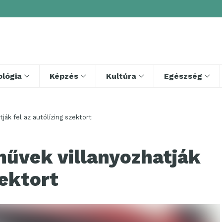
lógia
Képzés
Kultúra
Egészség
ák fel az autólízing szektort
művek villanyozhatják
zektort