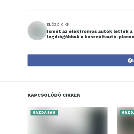
ELŐZŐ CIKK
Ismét az elektromos autók lettek a
legdrágábbak a használtautó-piaco
KAPCSOLÓDÓ CIKKEK
GAZDASÁG
GAZD