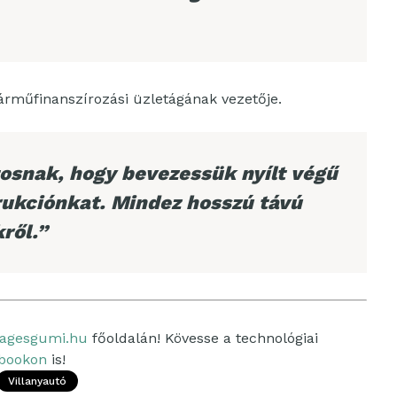
árműfinanszírozási üzletágának vezetője.
tosnak, hogy bevezessük nyílt végű
rukciónkat. Mindez hosszú távú
ről.”
agesgumi.hu
főoldalán! Kövesse a technológiai
bookon
is!
Villanyautó