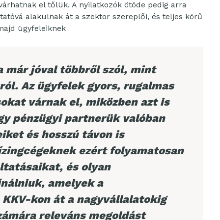
 várhatnak el tőlük. A nyilatkozók ötöde pedig arra
tatóvá alakulnak át a szektor szereplői, és teljes körű
majd ügyfeleiknek
 már jóval többről szól, mint
ról. Az ügyfelek gyors, rugalmas
okat várnak el, miközben azt is
ogy pénzügyi partnerük valóban
eiket és hosszú távon is
lízingcégeknek ezért folyamatosan
ltatásaikat, és olyan
ínálniuk, amelyek a
KKV-kon át a nagyvállalatokig
zámára releváns megoldást