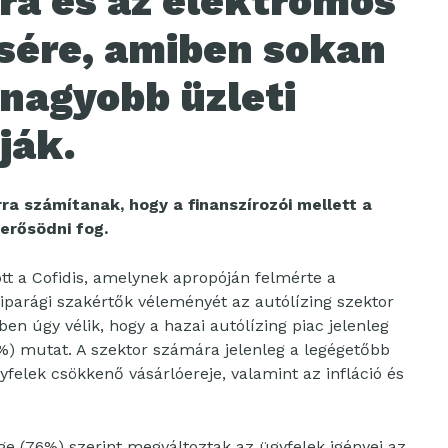
ra és az elektromos
sére, amiben sokan
gnagyobb üzleti
ják.
ra számítanak, hogy a finanszírozói mellett a
 erősödni fog.
tott a Cofidis, amelynek apropóján felmérte a
parági szakértők véleményét az autólízing szektor
ben úgy vélik, hogy a hazai autólízing piac jelenleg
%) mutat. A szektor számára jelenleg a legégetőbb
felek csökkenő vásárlóereje, valamint az infláció és
e (76%) szerint megváltoztak az ügyfelek igényei az