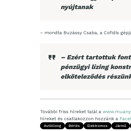
nyújtanak
– mondta Buzássy Csaba, a Cofidis gépj
– Ezért tartottuk fon
pénzügyi lízing konst
elköteleződés részünk
További friss híreket talál a
www.muany
híreket és csatlakozzon hozzánk a
Face
Autólízing
Bérlés
Elektromos
Jármű