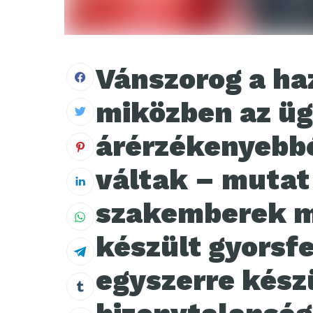
Vánszorog a haz
miközben az üg
árérzékenyebb
váltak – mutat 
szakemberek m
készült gyorsf
egyszerre kész