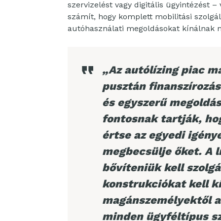
szervizelést vagy digitális ügyintézést –
számít, hogy komplett mobilitási szolgál
autóhasználati megoldásokat kínálnak 
„Az autólízing piac ma
pusztán finanszírozás
és egyszerű megoldás
fontosnak tartják, h
értse az egyedi igény
megbecsülje őket. A 
bővíteniük kell szolgá
konstrukciókat kell k
magánszemélyektől a 
minden ügyféltípus s