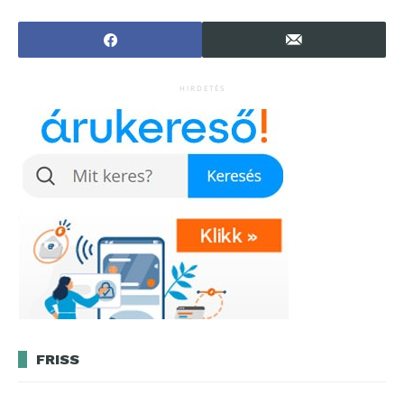
hordoz
HIRDETÉS
FRISS