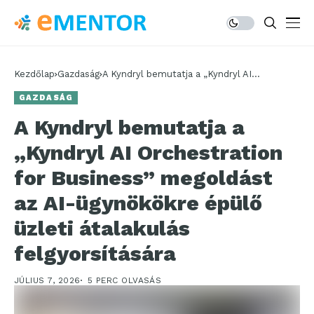
Kezdőlap
Gazdaság
A Kyndryl bemutatja a „Kyndryl AI
Orchestration for Business” megoldást az
GAZDASÁG
AI-ügynökökre épülő üzleti átalakulás
felgyorsítására
A Kyndryl bemutatja a
„Kyndryl AI Orchestration
for Business” megoldást
az AI-ügynökökre épülő
üzleti átalakulás
felgyorsítására
JÚLIUS 7, 2026
5 PERC OLVASÁS