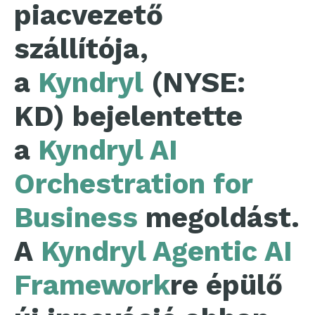
piacvezető
szállítója,
a
Kyndryl
(NYSE:
KD) bejelentette
a
Kyndryl AI
Orchestration for
Business
megoldást.
A
Kyndryl Agentic AI
Framework
re épülő