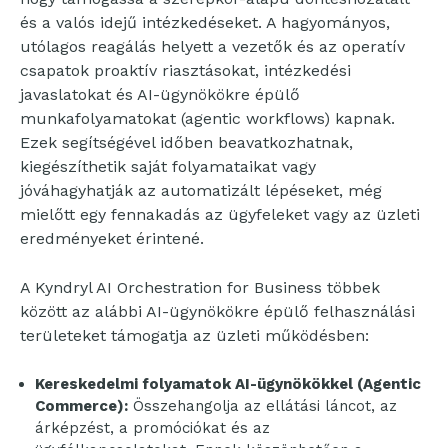
és a valós idejű intézkedéseket. A hagyományos,
utólagos reagálás helyett a vezetők és az operatív
csapatok proaktív riasztásokat, intézkedési
javaslatokat és AI-ügynökökre épülő
munkafolyamatokat (agentic workflows) kapnak.
Ezek segítségével időben beavatkozhatnak,
kiegészíthetik saját folyamataikat vagy
jóváhagyhatják az automatizált lépéseket, még
mielőtt egy fennakadás az ügyfeleket vagy az üzleti
eredményeket érintené.
A Kyndryl AI Orchestration for Business többek
között az alábbi AI-ügynökökre épülő felhasználási
területeket támogatja az üzleti működésben:
Kereskedelmi folyamatok AI-ügynökökkel (Agentic
Commerce):
Összehangolja az ellátási láncot, az
árképzést, a promóciókat és az