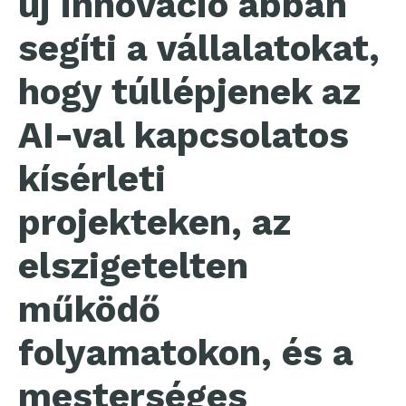
új innováció abban
segíti a vállalatokat,
hogy túllépjenek az
AI-val kapcsolatos
kísérleti
projekteken, az
elszigetelten
működő
folyamatokon, és a
mesterséges