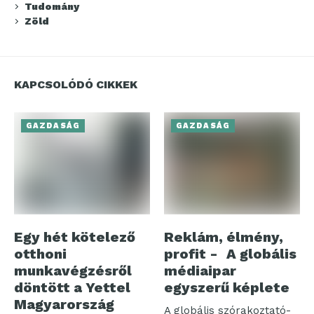
Tudomány
Zöld
KAPCSOLÓDÓ CIKKEK
GAZDASÁG
GAZDASÁG
Egy hét kötelező
Reklám, élmény,
otthoni
profit - A globális
munkavégzésről
médiaipar
döntött a Yettel
egyszerű képlete
Magyarország
A globális szórakoztató-