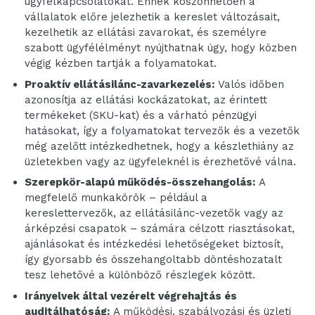
ügyfélkapcsolatokat. Ennek köszönhetően a
vállalatok előre jelezhetik a kereslet változásait,
kezelhetik az ellátási zavarokat, és személyre
szabott ügyfélélményt nyújthatnak úgy, hogy közben
végig kézben tartják a folyamatokat.
Proaktív ellátásilánc-zavarkezelés:
Valós időben
azonosítja az ellátási kockázatokat, az érintett
termékeket (SKU-kat) és a várható pénzügyi
hatásokat, így a folyamatokat tervezők és a vezetők
még azelőtt intézkedhetnek, hogy a készlethiány az
üzletekben vagy az ügyfeleknél is érezhetővé válna.
Szerepkör-alapú működés-összehangolás:
A
megfelelő munkakörök – például a
kereslettervezők, az ellátásilánc-vezetők vagy az
árképzési csapatok – számára célzott riasztásokat,
ajánlásokat és intézkedési lehetőségeket biztosít,
így gyorsabb és összehangoltabb döntéshozatalt
tesz lehetővé a különböző részlegek között.
Irányelvek által vezérelt végrehajtás és
auditálhatóság:
A működési, szabályozási és üzleti