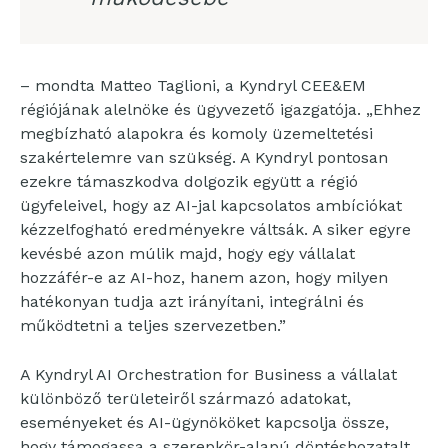
– mondta Matteo Taglioni, a Kyndryl CEE&EM
régiójának alelnöke és ügyvezető igazgatója. „Ehhez
megbízható alapokra és komoly üzemeltetési
szakértelemre van szükség. A Kyndryl pontosan
ezekre támaszkodva dolgozik együtt a régió
ügyfeleivel, hogy az AI-jal kapcsolatos ambíciókat
kézzelfogható eredményekre váltsák. A siker egyre
kevésbé azon múlik majd, hogy egy vállalat
hozzáfér-e az AI-hoz, hanem azon, hogy milyen
hatékonyan tudja azt irányítani, integrálni és
működtetni a teljes szervezetben.”
A Kyndryl AI Orchestration for Business a vállalat
különböző területeiről származó adatokat,
eseményeket és AI-ügynököket kapcsolja össze,
hogy támogassa a szerepkör-alapú döntéshozatalt