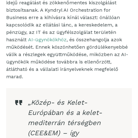
idejű reagálást és zökkenőmentes kiszolgálást
biztosítsanak. A Kyndryl AI Orchestration for
Business erre a kihívásra kínál választ: önállóan
kapcsolódik az ellátási lánc, a kereskedelem, a
pénzügy, az IT és az ügyfélszolgálat területén
használt
AI-ügynökökhöz
, és összehangolja azok
működését. Ennek köszönhetően gördülékenyebbé
válik a részlegek együttműködése, miközben az AI-
ügynökök működése továbbra is ellenőrzött,
átlátható és a vállalati irányelveknek megfelelő
marad.
„Közép- és Kelet-
Európában és a kelet-
mediterrán térségben
(CEE&EM) – így