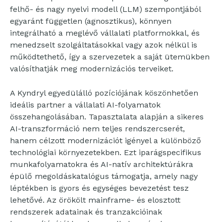
felhő- és nagy nyelvi modell (LLM) szempontjából
egyaránt független (agnosztikus), könnyen
integrálható a meglévő vállalati platformokkal, és
menedzselt szolgáltatásokkal vagy azok nélkül is
működtethető, így a szervezetek a saját ütemükben
valósíthatják meg modernizációs terveiket.
A Kyndryl egyedülálló pozíciójának köszönhetően
ideális partner a vállalati AI-folyamatok
összehangolásában. Tapasztalata alapján a sikeres
AI-transzformáció nem teljes rendszercserét,
hanem célzott modernizációt igényel a különböző
technológiai környezetekben. Ezt iparágspecifikus
munkafolyamatokra és AI-natív architektúrákra
épülő megoldáskatalógus támogatja, amely nagy
léptékben is gyors és egységes bevezetést tesz
lehetővé. Az örökölt mainframe- és elosztott
rendszerek adatainak és tranzakcióinak