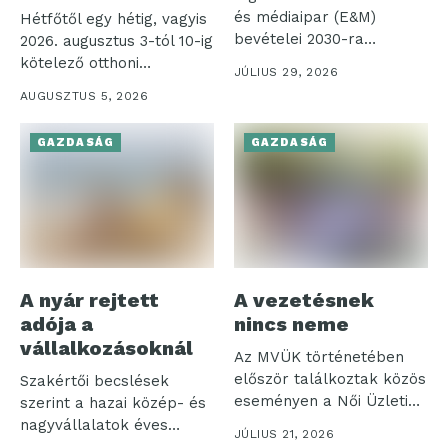
és médiaipar (E&M)
Hétfőtől egy hétig, vagyis
bevételei 2030-ra
2026. augusztus 3-tól 10-ig
elérhetik a 4,2 ezer...
kötelező otthoni
JÚLIUS 29, 2026
munkavégzést rendelt...
AUGUSZTUS 5, 2026
GAZDASÁG
GAZDASÁG
A nyár rejtett
A vezetésnek
adója a
nincs neme
vállalkozásoknál
Az MVÜK történetében
először találkoztak közös
Szakértői becslések
eseményen a Női Üzleti
szerint a hazai közép- és
Klub és...
nagyvállalatok éves
JÚLIUS 21, 2026
nyereségének akár