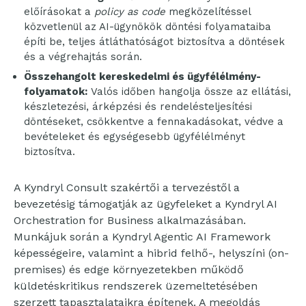
előírásokat a
policy as code
megközelítéssel
közvetlenül az AI-ügynökök döntési folyamataiba
építi be, teljes átláthatóságot biztosítva a döntések
és a végrehajtás során.
Összehangolt kereskedelmi és ügyfélélmény-
folyamatok:
Valós időben hangolja össze az ellátási,
készletezési, árképzési és rendelésteljesítési
döntéseket, csökkentve a fennakadásokat, védve a
bevételeket és egységesebb ügyfélélményt
biztosítva.
A Kyndryl Consult szakértői a tervezéstől a
bevezetésig támogatják az ügyfeleket a Kyndryl AI
Orchestration for Business alkalmazásában.
Munkájuk során a Kyndryl Agentic AI Framework
képességeire, valamint a hibrid felhő-, helyszíni (on-
premises) és edge környezetekben működő
küldetéskritikus rendszerek üzemeltetésében
szerzett tapasztalataikra építenek. A megoldás