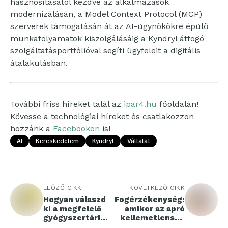
hasznosításától kezdve az alkalmazások
modernizálásán, a Model Context Protocol (MCP)
szerverek támogatásán át az AI-ügynökökre épülő
munkafolyamatok kiszolgálásáig a Kyndryl átfogó
szolgáltatásportfólióval segíti ügyfeleit a digitális
átalakulásban.
További friss híreket talál az
ipar4.hu
főoldalán!
Kövesse a technológiai híreket és csatlakozzon
hozzánk a
Facebookon
is!
AI
Kereskedelem
Kyndryl
Vállalat
ELŐZŐ CIKK
KÖVETKEZŐ CIKK
Hogyan válaszd
Fogérzékenység:
ki a megfelelő
amikor az apró
gyógyszertári
kellemetlenség
terméket?
komoly üzenetet