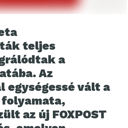
eta
ák teljes
grálódtak a
atába. Az
l egységessé vált a
 folyamata,
zült az új FOXPOST