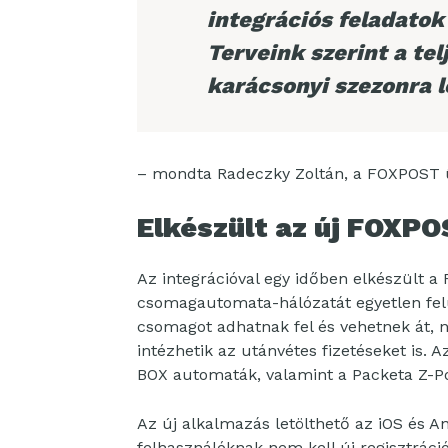
integrációs feladatok
Terveink szerint a tel
karácsonyi szezonra l
– mondta Radeczky Zoltán, a FOXPOST 
Elkészült az új FOXP
Az integrációval egy időben elkészült a
csomagautomata-hálózatát egyetlen felü
csomagot adhatnak fel és vehetnek át, 
intézhetik az utánvétes fizetéseket is.
BOX automaták, valamint a Packeta Z-Po
Az új alkalmazás letölthető az iOS és 
felhasználóknak nem kell új regisztráci