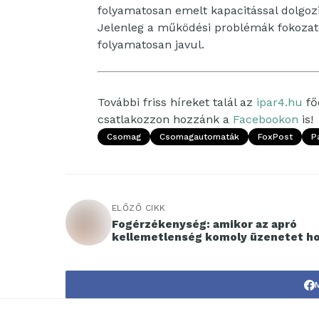
folyamatosan emelt kapacitással dolgo
Jelenleg a működési problémák fokozato
folyamatosan javul.
További friss híreket talál az
ipar4.hu
fő
csatlakozzon hozzánk a
Facebookon
is!
Csomag
Csomagautomaták
FoxPost
P
ELŐZŐ CIKK
Fogérzékenység: amikor az apró
kellemetlenség komoly üzenetet h