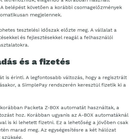
k. A belépést követően a korábbi csomagelőzmények
tomatikusan megjelennek.
etes tesztelési időszak előzte meg. A vállalat a
ésekkel és fejlesztésekkel reagál a felhasználói
sztalatokra.
dás és a fizetés
is érinti. A legfontosabb változás, hogy a regisztrált
sakor, a SimplePay rendszerén keresztül fizetik ki a
 korábban Packeta Z-BOX automatát használtak, a
tozást hoz. Korábban ugyanis az A-BOX automatáknál
al is ki lehetett fizetni. Ez a lehetőség a jövőben csak
etén marad meg. Az egységesítésre a két hálózat
 szükség.