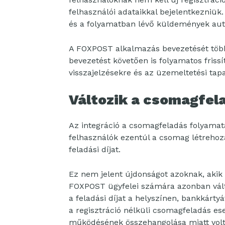
felhasználói adataikkal bejelentkezniü
és a folyamatban lévő küldemények au
A FOXPOST alkalmazás bevezetését többh
bevezetést követően is folyamatos frissít
visszajelzésekre és az üzemeltetési tapa
Változik a csomagfela
Az integráció a csomagfeladás folyamatát 
felhasználók ezentúl a csomag létrehozá
feladási díjat.
Ez nem jelent újdonságot azoknak, akik
FOXPOST ügyfelei számára azonban vál
a feladási díjat a helyszínen, bankkártyáv
a regisztráció nélküli csomagfeladás es
működésének összehangolása miatt volt