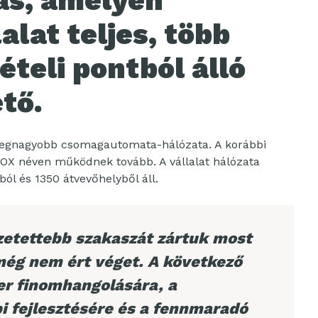
ás, amelyen
alat teljes, több
ételi pontból álló
tő.
 legnagyobb csomagautomata-hálózata. A korábbi
X néven működnek tovább. A vállalat hálózata
l és 1350 átvevőhelyből áll.
zetettebb szakaszát zártuk most
még nem ért véget. A következő
r finomhangolására, a
i fejlesztésére és a fennmaradó