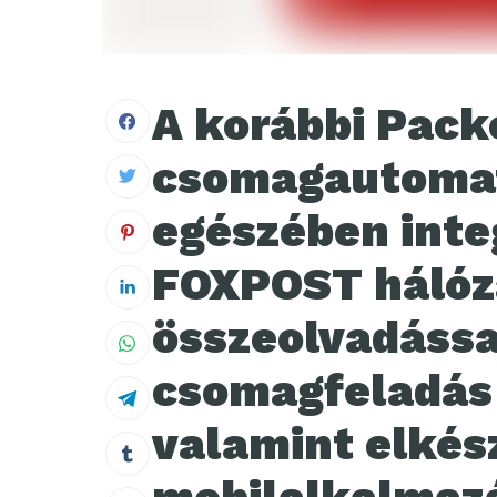
A korábbi Pack
csomagautomat
egészében inte
FOXPOST hálóz
összeolvadássa
csomagfeladás
valamint elkés