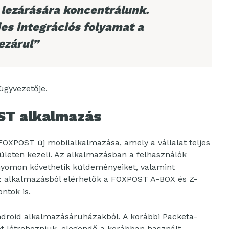
 lezárására koncentrálunk.
jes integrációs folyamat a
ezárul”
ügyvezetője.
OST alkalmazás
 FOXPOST új mobilalkalmazása, amely a vállalat teljes
leten kezeli. Az alkalmazásban a felhasználók
nyomon követhetik küldeményeiket, valamint
 Az alkalmazásból elérhetők a FOXPOST A-BOX és Z-
ntok is.
Android alkalmazásáruházakból. A korábbi Packeta-
ót létrehozniuk, elegendő a korábban használt