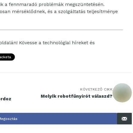
zik a fennmaradó problémák megszüntetésén.
san mérséklődnek, és a szolgáltatás teljesítménye
oldalán! Kövesse a technológiai híreket és
acketa
KÖVETKEZŐ CIKK
Melyik robotfűnyírót válaszd?
ordoz
Megosztás