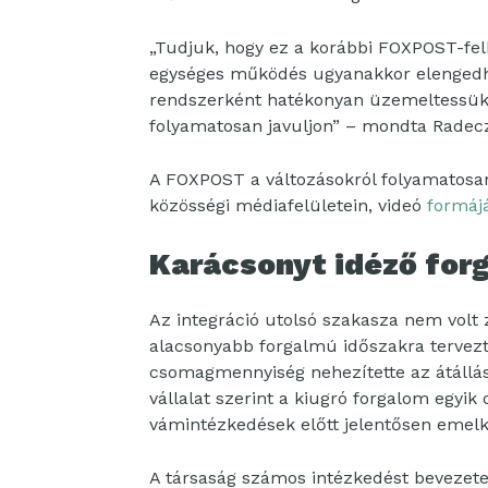
„Tudjuk, hogy ez a korábbi FOXPOST-fel
egységes működés ugyanakkor elengedhet
rendszerként hatékonyan üzemeltessük é
folyamatosan javuljon” – mondta Radecz
A FOXPOST a változásokról folyamatosan 
közösségi médiafelületein, videó
formáj
Karácsonyt idéző forg
Az integráció utolsó szakasza nem volt 
alacsonyabb forgalmú időszakra tervezt
csomagmennyiség nehezítette az átállá
vállalat szerint a kiugró forgalom egyik o
vámintézkedések előtt jelentősen emelk
A társaság számos intézkedést bevezete