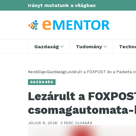
Irányt mutatunk a világban
Gazdaság
Tudomány
Techno
Kezdőlap
Gazdaság
Lezárult a FOXPOST és a Packeta 
GAZDASÁG
Lezárult a FOXPOS
csomagautomata-h
JÚLIUS 9, 2026
3 PERC OLVASÁS