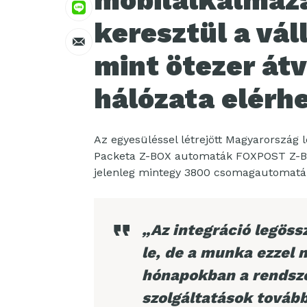
mobilalkalmaz
keresztül a váll
mint ötezer átv
hálózata elérhe
Az egyesüléssel létrejött Magyarország
Packeta Z-BOX automaták FOXPOST Z-BO
jelenleg mintegy 3800 csomagautomatábó
„Az integráció legöss
le, de a munka ezzel 
hónapokban a rendsze
szolgáltatások tovább