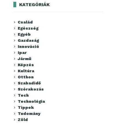
KATEGÓRIÁK
Család
Egészség
Egyéb
Gazdaság
Innováció
Ipar
Jármű
Képzés
Kultúra
Otthon
Szabadidő
Szórakozás
Tech
Technológia
Tippek
Tudomány
Zöld