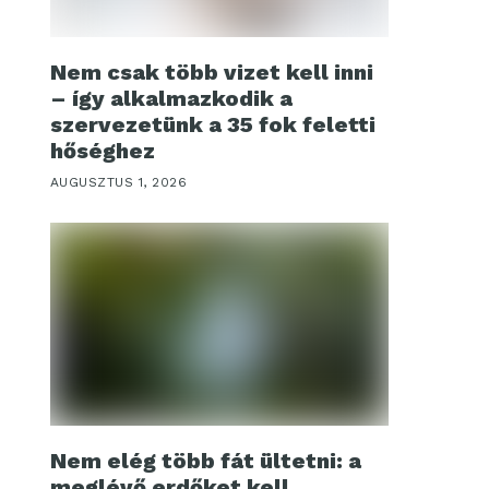
Nem csak több vizet kell inni
– így alkalmazkodik a
szervezetünk a 35 fok feletti
hőséghez
AUGUSZTUS 1, 2026
Nem elég több fát ültetni: a
meglévő erdőket kell