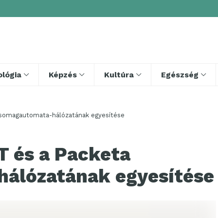
lógia
Képzés
Kultúra
Egészség
csomagautomata-hálózatának egyesítése
T és a Packeta
álózatának egyesítése